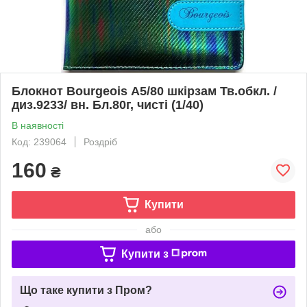
Блокнот Bourgeois А5/80 шкірзам Тв.обкл. /
диз.9233/ вн. Бл.80г, чисті (1/40)
В наявності
Код: 239064
Роздріб
160
₴
Купити
або
Купити з
Що таке купити з Пром?