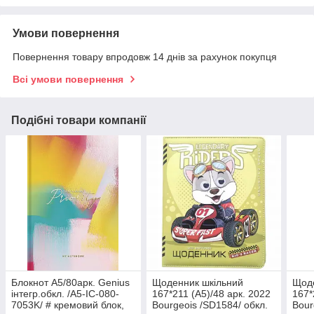
Умови повернення
Повернення товару впродовж 14 днів за рахунок покупця
Всі умови повернення
Подібні товари компанії
Блокнот А5/80арк. Genius
Щоденник шкільний
Щоде
інтегр.обкл. /A5-IC-080-
167*211 (А5)/48 арк. 2022
167*
7053K/ # кремовий блок,
Bourgeois /SD1584/ обкл.
Bour