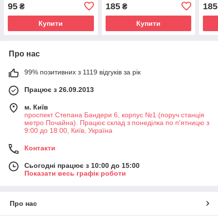
70г/м2, мат. ламінація +
шкірзам 70г/м2 (1/60)
шкір
95
185
185
₴
₴
тиснення (1/12)
Купити
Купити
Про нас
99% позитивних з 1119 відгуків за рік
Працює з 26.09.2013
м. Київ
проспект Степана Бандери 6, корпус №1 (поруч станція
метро Почайна). Працює склад з понеділка по п'ятницю з
9:00 до 18:00, Київ, Україна
Контакти
Сьогодні працює з 10:00 до 15:00
Показати весь графік роботи
Про нас