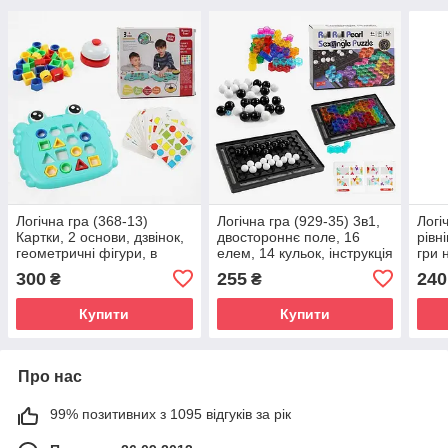
Логічна гра (368-13)
Логічна гра (929-35) 3в1,
Логі
Картки, 2 основи, дзвінок,
двостороннє поле, 16
рівн
геометричні фігури, в
елем, 14 кульок, інструкція
гри 
коробці настільна гра
настільна гра
300
255
240
₴
₴
Купити
Купити
Про нас
99% позитивних з 1095 відгуків за рік