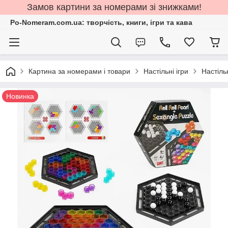
Замов картини за номерами зі знижками!
Po-Nomeram.com.ua: творчість, книги, ігри та кава
Картина за номерами і товари
Настільні ігри
Настільн
Новинка