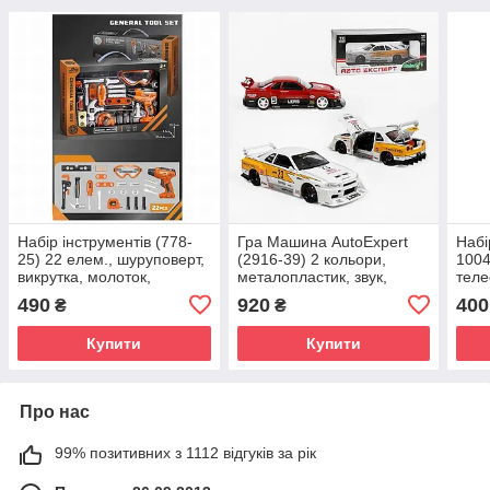
Набір інструментів (778-
Гра Машина AutoExpert
Набі
25) 22 елем., шуруповерт,
(2916-39) 2 кольори,
1004
викрутка, молоток,
металопластик, звук,
теле
окуляри, в коробці
світло, в коробці настільна
коро
490
920
400
₴
₴
настільна гра
гра
Купити
Купити
Про нас
99% позитивних з 1112 відгуків за рік