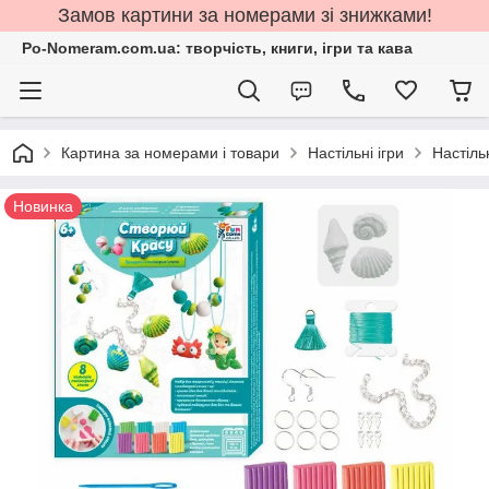
Замов картини за номерами зі знижками!
Po-Nomeram.com.ua: творчість, книги, ігри та кава
Картина за номерами і товари
Настільні ігри
Настільн
Новинка