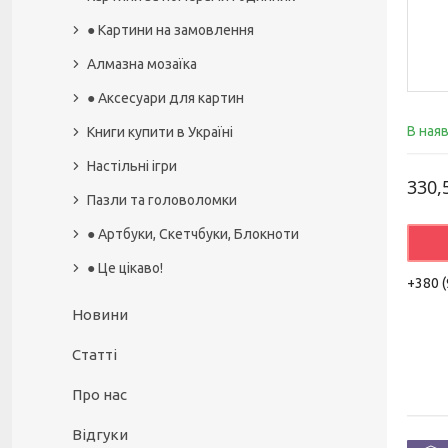
● Картини на замовлення
Алмазна мозаїка
● Аксесуари для картин
В ная
Книги купити в Україні
Настільні ігри
330,
Пазли та головоломки
● Артбуки, Скетчбуки, Блокноти
● Це цікаво!
+380 (
Новини
Статті
Про нас
Відгуки