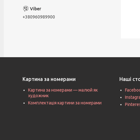
+380960989900
Картина за номерами
Наші ст
Картина за номерами — малюй як
Facebo
художник
Instag
Комплектація картини за номерами
Pintere