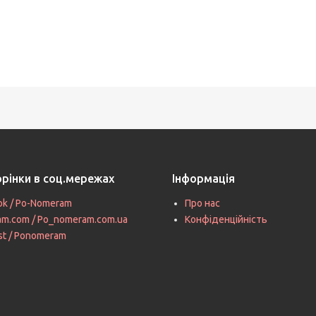
орінки в соц.мережах
Інформація
ok / Po-Nomeram
Про нас
ram.com / Po_nomeram.com.ua
Конфіденційність
st / Ponomeram