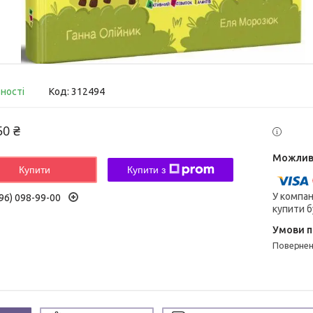
вності
Код:
312494
50 ₴
Купити
Купити з
У компан
96) 098-99-00
купити б
поверне