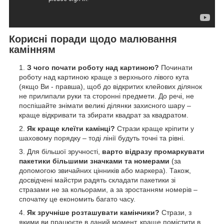
Корисні поради щодо малювання
камінням
З чого почати роботу над картиною?
Починати
роботу над картиною краще з верхнього лівого кута
(якщо Ви - правша), щоб до відкритих клейових ділянок
не прилипали руки та сторонні предмети. До речі, не
поспішайте знімати великі ділянки захисного шару –
краще відкривати та збирати квадрат за квадратом.
Як краще клеїти камінці?
Стрази краще кріпити у
шаховому порядку – тоді лінії будуть точні та рівні.
Для більшої зручності,
варто відразу промаркувати
пакетики більшими значками та номерами
(за
допомогою звичайних цінників або маркера). Також,
досвідчені майстри радять складати пакетики зі
стразами не за кольорами, а за зростанням номерів –
спочатку це економить багато часу.
Як зручніше розташувати камінчики?
Стрази, з
якими ви працюєте в даний момент, краще помістити в