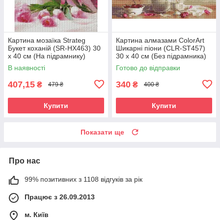
Картина мозаїка Strateg
Картина алмазами ColorArt
Букет коханій (SR-HX463) 30
Шикарні піони (CLR-ST457)
х 40 см (На підрамнику)
30 х 40 см (Без підрамника)
В наявності
Готово до відправки
407,15
340
₴
₴
479 ₴
400 ₴
Купити
Купити
Показати ще
Про нас
99% позитивних з 1108 відгуків за рік
Працює з 26.09.2013
м. Київ