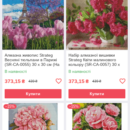
Алмазна живопис Strateg
Набір алмазної вишивки
Весняні тюльпани в Парижі
Strateg Квіти малинового
(SR-CA-0055) 30 х 30 см (На
кольору (SR-CA-0057) 30 х
підрамнику)
30 см (На підрамнику)
В наявності
В наявності
373,15
373,15
₴
₴
439 ₴
439 ₴
Купити
Купити
–15%
–15%