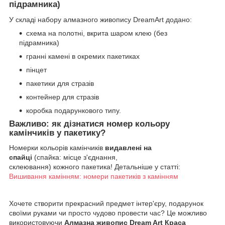
підрамника)
У складі набору алмазного живопису DreamArt додано:
схема на полотні, вкрита шаром клею (без
підрамника)
гранні камені в окремих пакетиках
пінцет
пакетики для стразів
контейнер для стразів
коробка подарункового типу.
Важливо: як дізнатися номер кольору
камінчиків у пакетику?
Номерки кольорів камінчиків
видавлені на
спайці
(спайка: місце з'єднання,
склеювання) кожного пакетика! Детальніше у статті:
Вишивання камінням: номери пакетиків з камінням
Хочете створити прекрасний предмет інтер'єру, подарунок
своїми руками чи просто чудово провести час? Це можливо
використовуючи
Алмазна живопис Dream Art Краса