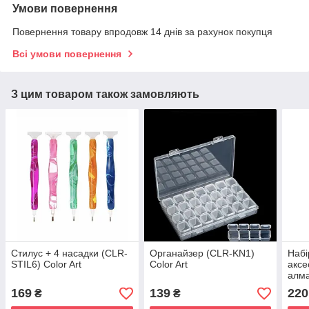
Умови повернення
Повернення товару впродовж 14 днів за рахунок покупця
Всі умови повернення
З цим товаром також замовляють
Стилус + 4 насадки (CLR-
Органайзер (CLR-KN1)
Набі
STIL6) Color Art
Color Art
аксе
алма
169
139
220
₴
₴