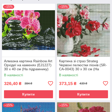
–15%
–15%
Алмазна картина Rainbow Art
Картина зі страз Strateg
Орхідеї на каменях (EJ1227)
Червоні пелюстки піонів (SR-
30 х 40 см (На підрамнику)
CA-0043) 30 х 30 см (На
підрамнику)
В наявності
В наявності
326,40
373,15
₴
₴
384 ₴
439 ₴
Купити
Купити
–15%
–15%