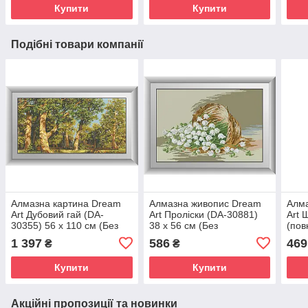
Купити
Купити
Подібні товари компанії
Алмазна картина Dream
Алмазна живопис Dream
Алм
Art Дубовий гай (DA-
Art Проліски (DA-30881)
Art 
30355) 56 х 110 см (Без
38 x 56 см (Без
(пов
підрамника)
підрамника)
квад
1 397
586
469
₴
₴
3019
підр
Купити
Купити
Акційні пропозиції та новинки