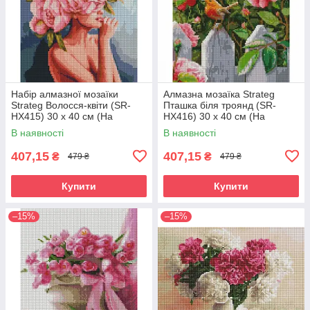
Набір алмазної мозаїки
Алмазна мозаїка Strateg
Strateg Волосся-квіти (SR-
Пташка біля троянд (SR-
HX415) 30 х 40 см (На
HX416) 30 х 40 см (На
підрамнику)
підрамнику)
В наявності
В наявності
407,15
407,15
₴
₴
479 ₴
479 ₴
Купити
Купити
–15%
–15%