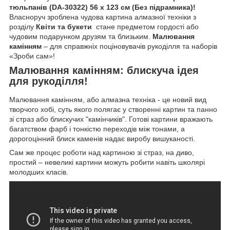
тюльпанів (DA-30322) 56 х 123 см (Без підрамника)!
Власноруч зроблена чудова картина алмазної техніки з
розділу
Квіти та букети
стане предметом гордості або
чудовим подарунком друзям та близьким.
Малювання
камінням
– для справжніх поціновувачів рукоділля та наборів
«Зроби сам»!
Малювання камінням: блискуча ідея
для рукоділля!
Малювання камінням, або алмазна техніка - це новий вид
творчого хобі, суть якого полягає у створенні картин та панно
зі страз або блискучих "камінчиків". Готові картини вражають
багатством фарб і тонкістю переходів між тонами, а
дорогоцінний блиск каменів надає виробу вишуканості.
Сам же процес роботи над картиною зі страз, на диво,
простий – невеликі картини можуть робити навіть школярі
молодших класів.