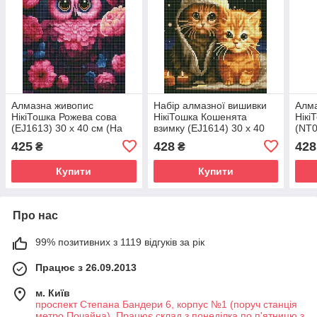
Алмазна живопис
Набір алмазної вишивки
Алм
НікіТошка Рожева сова
НікіТошка Кошенята
Нікі
(EJ1613) 30 х 40 см (На
взимку (EJ1614) 30 х 40
(NT0
підрамнику)
см (На підрамнику)
підр
425
428
428
₴
₴
Купити
Купити
Про нас
99% позитивних з 1119 відгуків за рік
Працює з 26.09.2013
м. Київ
проспект Степана Бандери 6, корпус №1 (поруч станція
метро Почайна). Працює склад з понеділка по п'ятницю з