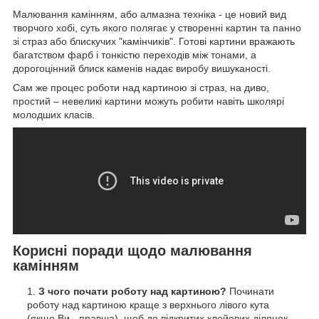
Малювання камінням, або алмазна техніка - це новий вид
творчого хобі, суть якого полягає у створенні картин та панно
зі страз або блискучих "камінчиків". Готові картини вражають
багатством фарб і тонкістю переходів між тонами, а
дорогоцінний блиск каменів надає виробу вишуканості.
Сам же процес роботи над картиною зі страз, на диво,
простий – невеликі картини можуть робити навіть школярі
молодших класів.
Корисні поради щодо малювання
камінням
З чого почати роботу над картиною?
Починати
роботу над картиною краще з верхнього лівого кута
(якщо Ви - правша), щоб до відкритих клейових ділянок