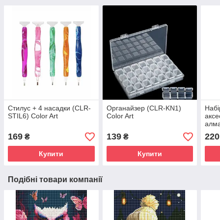
Стилус + 4 насадки (CLR-
Органайзер (CLR-KN1)
Набі
STIL6) Color Art
Color Art
аксе
алма
169
139
220
₴
₴
Купити
Купити
Подібні товари компанії