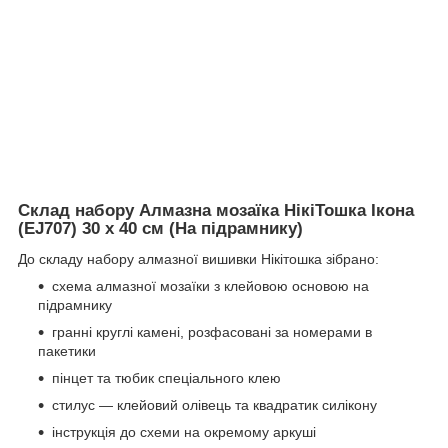
Склад набору Алмазна мозаїка НікіТошка Ікона
(EJ707) 30 х 40 см (На підрамнику)
До складу набору алмазної вишивки Нікітошка зібрано:
схема алмазної мозаїки з клейовою основою на
підрамнику
гранні круглі камені, розфасовані за номерами в
пакетики
пінцет та тюбик спеціального клею
стилус — клейовий олівець та квадратик силікону
інструкція до схеми на окремому аркуші