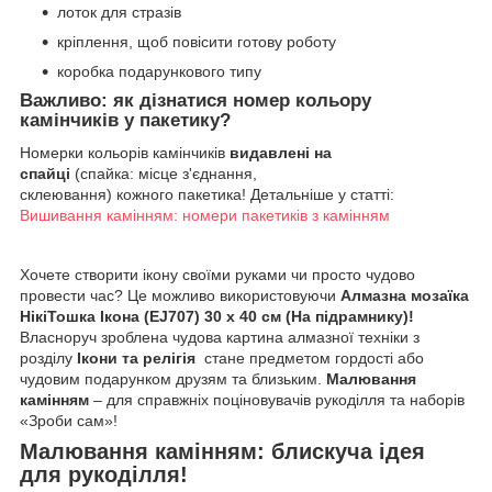
лоток для стразів
кріплення, щоб повісити готову роботу
коробка подарункового типу
Важливо: як дізнатися номер кольору
камінчиків у пакетику?
Номерки кольорів камінчиків
видавлені на
спайці
(спайка: місце з'єднання,
склеювання) кожного пакетика! Детальніше у статті:
Вишивання камінням: номери пакетиків з камінням
Хочете створити ікону своїми руками чи просто чудово
провести час? Це можливо використовуючи
Алмазна мозаїка
НікіТошка Ікона (EJ707) 30 х 40 см (На підрамнику)!
Власноруч зроблена чудова картина алмазної техніки з
розділу
Ікони та релігія
стане предметом гордості або
чудовим подарунком друзям та близьким.
Малювання
камінням
– для справжніх поціновувачів рукоділля та наборів
«Зроби сам»!
Малювання камінням: блискуча ідея
для рукоділля!