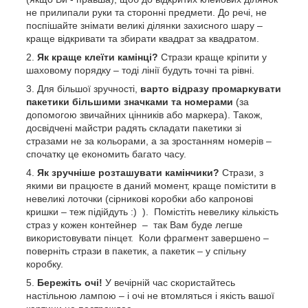
не прилипали руки та сторонні предмети. До речі, не
поспішайте знімати великі ділянки захисного шару –
краще відкривати та збирати квадрат за квадратом.
Як краще клеїти камінці?
Стрази краще кріпити у
шаховому порядку – тоді лінії будуть точні та рівні.
Для більшої зручності,
варто відразу промаркувати
пакетики більшими значками та номерами
(за
допомогою звичайних цінників або маркера). Також,
досвідчені майстри радять складати пакетики зі
стразами не за кольорами, а за зростанням номерів –
спочатку це економить багато часу.
Як зручніше розташувати камінчики?
Стрази, з
якими ви працюєте в даний момент, краще помістити в
невеликі лоточки (сірникові коробки або капронові
кришки – теж підійдуть :) ). Помістіть невелику кількість
страз у кожен контейнер – так Вам буде легше
використовувати пінцет. Коли фрагмент завершено –
поверніть стрази в пакетик, а пакетик – у спільну
коробку.
Бережіть очі!
У вечірній час скористайтесь
настільною лампою – і очі не втомляться і якість вашої