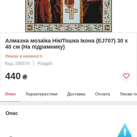
Алмазна мозаїка НікіТошка Ікона (EJ707) 30 х
40 см (На підрамнику)
Немає в наявності
Код: 186574
Роздріб
440
₴
Опис
Характеристики
Доставка
Оплата
Умови п
Опис