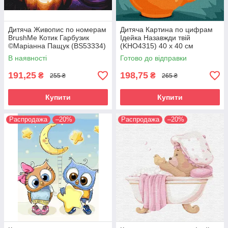
Дитяча Живопис по номерам
Дитяча Картина по цифрам
BrushMe Котик Гарбузик
Ідейка Назавжди твій
©Маріанна Пащук (BS53334)
(KHO4315) 40 х 40 см
40 х 50 см
В наявності
Готово до відправки
191,25
198,75
₴
₴
255 ₴
265 ₴
Купити
Купити
Распродажа
–20%
Распродажа
–20%