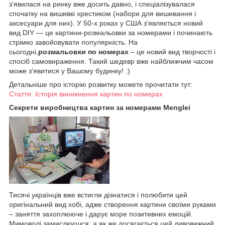
з'явилася на ринку вже досить давно, і спеціалізувалася
спочатку на вишивкі хрестиком (набори для вишивання і
аксесуари для них). У 50-х роках у США з'являється новий
вид DIY — це картини-розмальовки за номерами і починають
стрімко завойовувати популярність. На
сьогодні,
розмальовки по номерах
– це новий вид творчості і
спосіб самовираження. Такий шедевр вже найближчим часом
може з'явитися у Вашому будинку! :)
Детальніше про історію розвитку можете прочитати тут:
Стаття: Історія виникнення картин по номерах
Секрети виробництва картин за номерами Menglei
Тисячі українців вже встигли дізнатися і полюбити цей
оригінальний вид хобі, адже створення картини своїми руками
– заняття захоплююче і дарує море позитивних емоцій.
Мимоволі замислюєшся: а як же досягається цей дивовижний