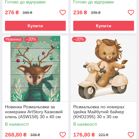
Готово до відправки
Готово до відправки
276
236
₴
₴
345 ₴
295 ₴
Купити
Купити
Новинка
–20%
–20%
Новинка Розмальовки за
Розмальовка по номерах
номерами ArtStory Казковий
Ідейка Майбутній байкер
олень (ASW158) 30 х 40 см
(KHO2395) 30 х 30 см
В наявності
В наявності
268,80
176,80
₴
₴
336 ₴
221 ₴