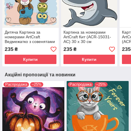
Дитяча Картина за
Картина за номерами
Карт
номерами ArtCraft
ArtCraft Кит (ACR-15031-
ArtC
Ведмежатко з совенятами
AC) 30 х 30 см
(ACR
(ACR-15564-AC) 30 х 30
см
235
235
235
₴
₴
см
Купити
Купити
Акційні пропозиції та новинки
Распродажа
–25%
Распродажа
–25%