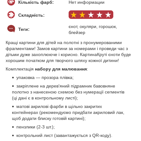
Кількість фарб:
Нет информации
Складність:
єнот, окуляри, горошок,
Теги:
блейзер
Кращі картини для дітей на полотні з пронумерованими
фрагментами! Замов картини за номерами і проведи час з
дітьми дуже захоплююче і корисно. КартинаКруті єноти буде
хорошим початком для творчого шляху кожної дитини!
Комплектація
набору для малювання
:
упаковка — прозора плівка;
закріплене на дерев'яний підрамник бавовняне
полотно з нанесеною схемою без нумерації сегментів
(ці дані є в контрольному листі);
матові акрилові фарби в щільно закритих
контейнерах (рекомендуємо придбати акриловий лак,
щоб додати блиску готовій картині);
пензлики (2-3 шт.);
контрольний лист (завантажується з QR-коду).