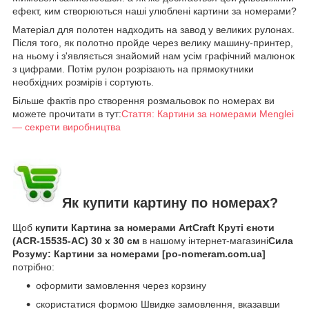
ефект, ким створюються наші улюблені картини за номерами?
Матеріал для полотен надходить на завод у великих рулонах.
Після того, як полотно пройде через велику машину-принтер,
на ньому і з'являється знайомий нам усім графічний малюнок
з цифрами. Потім рулон розрізають на прямокутники
необхідних розмірів і сортують.
Більше фактів про створення розмальовок по номерах ви
можете прочитати в тут:
Стаття: Картини за номерами Menglei
— секрети виробництва
Як купити картину по номерах?
Щоб
купити Картина за номерами ArtCraft Круті єноти
(ACR-15535-AC) 30 х 30 см
в нашому інтернет-магазині
Сила
Розуму: Картини за номерами [po-nomeram.com.ua]
потрібно:
оформити замовлення через корзину
скористатися формою Швидке замовлення, вказавши