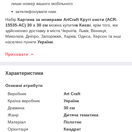
лиши номер вашого мобільного
зателефонувати нам.
Набір
Картина за номерами ArtCraft Круті єноти (ACR-
15535-AC) 30 х 30 см
можна купити
в Києві
, крім того, ми
здійснюємо доставку в міста Чернігів, Львів, Вінниця,
Миколаїв, Дніпро, Запоріжжя, Харків, Одеса, Херсон та інші
населені пункти
України
.
Приховати
Характеристики
Основні атрибути
Виробник
Art Craft
Країна виробник
Україна
Довжина
30 см
Жанр
Дитяча тематика
Матеріал
Полотно
Орієнтація
Квадрат