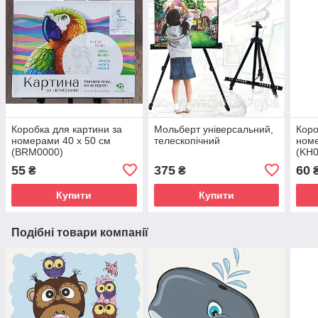
Коробка для картини за
Мольберт універсальний,
Коро
номерами 40 х 50 см
телескопічний
номе
(BRM0000)
(KH0
55
375
60
₴
₴
Купити
Купити
Подібні товари компанії