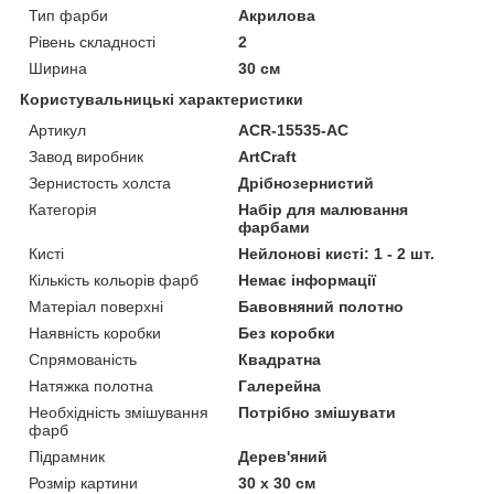
Тип фарби
Акрилова
Рівень складності
2
Ширина
30 см
Користувальницькі характеристики
Артикул
ACR-15535-AC
Завод виробник
ArtCraft
Зернистость холста
Дрібнозернистий
Категорія
Набір для малювання
фарбами
Кисті
Нейлонові кисті: 1 - 2 шт.
Кількість кольорів фарб
Немає інформації
Матеріал поверхні
Бавовняний полотно
Наявність коробки
Без коробки
Спрямованість
Квадратна
Натяжка полотна
Галерейна
Необхідність змішування
Потрібно змішувати
фарб
Підрамник
Дерев'яний
Розмір картини
30 х 30 см