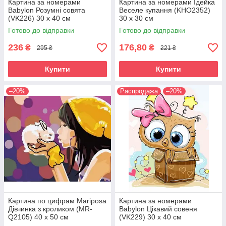
Картина за номерами
Картина за номерами Ідейка
Babylon Розумні совята
Веселе купання (KHO2352)
(VK226) 30 х 40 см
30 х 30 см
Готово до відправки
Готово до відправки
236
176,80
₴
₴
295 ₴
221 ₴
Купити
Купити
–20%
Распродажа
–20%
Картина по цифрам Mariposa
Картина за номерами
Дівчинка з кроликом (MR-
Babylon Цікавий совеня
Q2105) 40 х 50 см
(VK229) 30 х 40 см