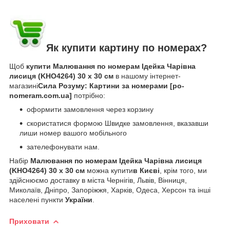
Як купити картину по номерах?
Щоб
купити Малювання по номерам Ідейка Чарівна
лисиця (KHO4264) 30 х 30 см
в нашому інтернет-
магазині
Сила Розуму: Картини за номерами [po-
nomeram.com.ua]
потрібно:
оформити замовлення через корзину
скористатися формою Швидке замовлення, вказавши
лиши номер вашого мобільного
зателефонувати нам.
Набір
Малювання по номерам Ідейка Чарівна лисиця
(KHO4264) 30 х 30 см
можна купити
в Києві
, крім того, ми
здійснюємо доставку в міста Чернігів, Львів, Вінниця,
Миколаїв, Дніпро, Запоріжжя, Харків, Одеса, Херсон та інші
населені пункти
України
.
Приховати