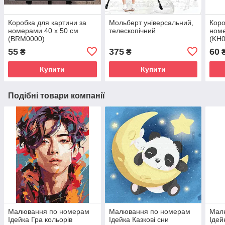
Коробка для картини за
Мольберт універсальний,
Коро
номерами 40 х 50 см
телескопічний
номе
(BRM0000)
(KH0
55
375
60
₴
₴
Купити
Купити
Подібні товари компанії
Малювання по номерам
Малювання по номерам
Мал
Ідейка Гра кольорів
Ідейка Казкові сни
Ідей