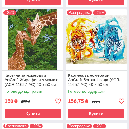
Купити
Купити
–25%
Распродажа
–25%
Картина за номерами
Картина за номерами
ArtCraft Жирафеня з мамою
ArtCraft Вогонь і вода (ACR-
(ACR-11637-AC) 40 х 50 см
11657-AC) 40 х 50 см
Готово до відправки
Готово до відправки
150
156,75
₴
₴
200 ₴
209 ₴
Купити
Купити
Распродажа
–25%
Распродажа
–25%