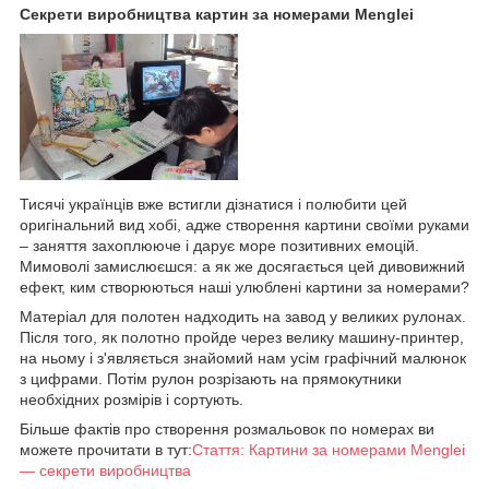
Секрети виробництва картин за номерами Menglei
Тисячі українців вже встигли дізнатися і полюбити цей
оригінальний вид хобі, адже створення картини своїми руками
– заняття захоплююче і дарує море позитивних емоцій.
Мимоволі замислюєшся: а як же досягається цей дивовижний
ефект, ким створюються наші улюблені картини за номерами?
Матеріал для полотен надходить на завод у великих рулонах.
Після того, як полотно пройде через велику машину-принтер,
на ньому і з'являється знайомий нам усім графічний малюнок
з цифрами. Потім рулон розрізають на прямокутники
необхідних розмірів і сортують.
Більше фактів про створення розмальовок по номерах ви
можете прочитати в тут:
Стаття: Картини за номерами Menglei
— секрети виробництва