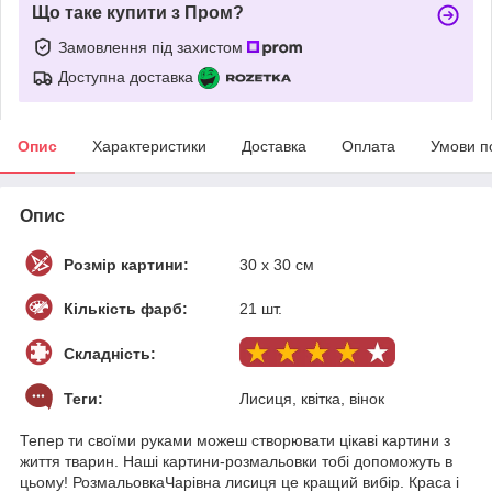
Що таке купити з Пром?
Замовлення під захистом
Доступна доставка
Опис
Характеристики
Доставка
Оплата
Умови п
Опис
Розмір картини:
30 х 30 см
Кількість фарб:
21 шт.
Складність:
Теги:
Лисиця, квітка, вінок
Тепер ти своїми руками можеш створювати цікаві картини з
життя тварин. Наші картини-розмальовки тобі допоможуть в
цьому! РозмальовкаЧарівна лисиця це кращий вибір. Краса і