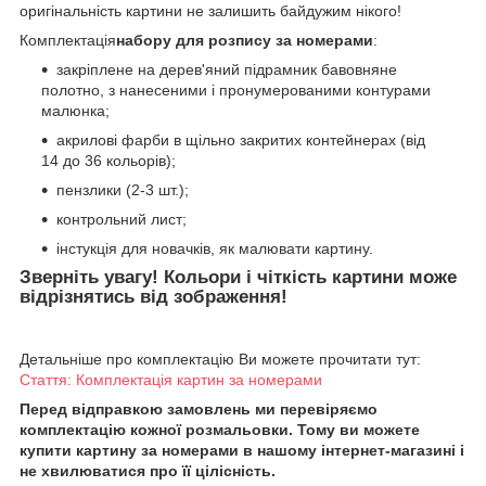
оригінальність картини не залишить байдужим нікого!
Комплектація
набору для розпису за номерами
:
закріплене на дерев'яний підрамник бавовняне
полотно, з нанесеними і пронумерованими контурами
малюнка;
акрилові фарби в щільно закритих контейнерах (від
14 до 36 кольорів);
пензлики (2-3 шт.);
контрольний лист;
інстукція для новачків, як малювати картину.
Зверніть увагу! Кольори і чіткість картини може
відрізнятись від зображення!
Детальніше про комплектацію Ви можете прочитати тут:
Стаття: Комплектація картин за номерами
Перед відправкою замовлень ми перевіряємо
комплектацію кожної розмальовки. Тому ви можете
купити картину за номерами в нашому інтернет-магазині і
не хвилюватися про її цілісність.