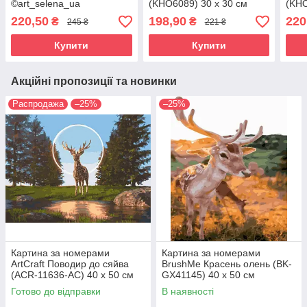
©art_selena_ua
(KHO6089) 30 х 30 см
(KHO
(KHO8395) 30 х 40 см
220,50
198,90
220
₴
₴
245 ₴
221 ₴
Купити
Купити
Акційні пропозиції та новинки
Распродажа
–25%
–25%
Картина за номерами
Картина за номерами
ArtCraft Поводир до сяйва
BrushMe Красень олень (BK-
(ACR-11636-AC) 40 х 50 см
GX41145) 40 х 50 см
Готово до відправки
В наявності