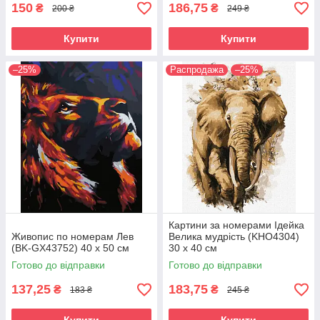
150
186,75
₴
₴
200 ₴
249 ₴
Купити
Купити
–25%
Распродажа
–25%
Картини за номерами Ідейка
Живопис по номерам Лев
Велика мудрість (KHO4304)
(BK-GX43752) 40 х 50 см
30 х 40 см
Готово до відправки
Готово до відправки
137,25
183,75
₴
₴
183 ₴
245 ₴