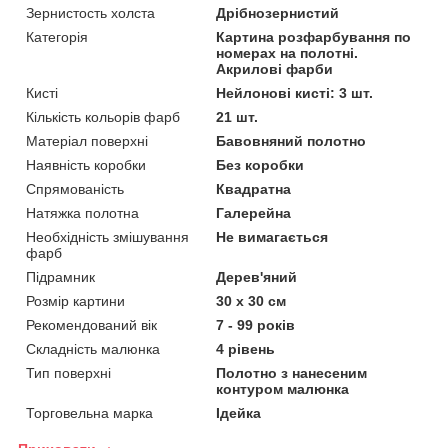
Зернистость холста
Дрібнозернистий
Категорія
Картина розфарбування по
номерах на полотні.
Акрилові фарби
Кисті
Нейлонові кисті: 3 шт.
Кількість кольорів фарб
21 шт.
Матеріал поверхні
Бавовняний полотно
Наявність коробки
Без коробки
Спрямованість
Квадратна
Натяжка полотна
Галерейна
Необхідність змішування
Не вимагається
фарб
Підрамник
Дерев'яний
Розмір картини
30 х 30 см
Рекомендований вік
7 - 99 років
Складність малюнка
4 рівень
Тип поверхні
Полотно з нанесеним
контуром малюнка
Торговельна марка
Ідейка