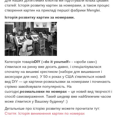
Для наших допитливих клієнтів ми підготували кілька цікавих
статей: Історія розвитку картин за номерами, а також процес
створення картин на прикладі першої фабрики Menglei.
Історія розвитку картин за номерами.
Категорія товарів
DIY
(«
do it yourself
» - «зроби сам»)
з'явилася на ринку вже досить давно, і спеціалізувалася
спочатку на вишивкі хрестиком (набори для вишивання і
аксесуари для них). У 50-х роках у США з'являється новий
вид DIY — це картини-розмальовки за номерами і починають
стрімко завойовувати популярність. На
сьогодні,
розмальовки по номерах
– це новий вид творчості і
спосіб самовираження. Такий шедевр вже найближчим часом
може з'явитися у Вашому будинку! :)
Детальніше про історію розвитку можете прочитати тут:
Стаття: Історія виникнення картин по номерах