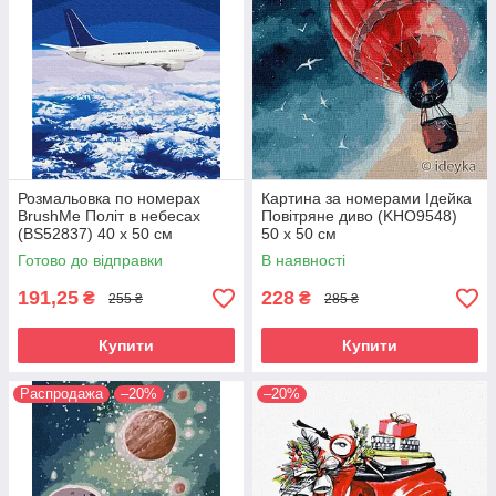
Розмальовка по номерах
Картина за номерами Ідейка
BrushMe Політ в небесах
Повітряне диво (KHO9548)
(BS52837) 40 х 50 см
50 х 50 см
Готово до відправки
В наявності
191,25
228
₴
₴
255 ₴
285 ₴
Купити
Купити
Распродажа
–20%
–20%