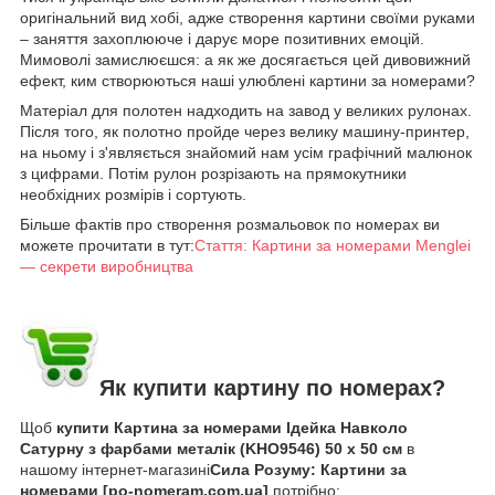
оригінальний вид хобі, адже створення картини своїми руками
– заняття захоплююче і дарує море позитивних емоцій.
Мимоволі замислюєшся: а як же досягається цей дивовижний
ефект, ким створюються наші улюблені картини за номерами?
Матеріал для полотен надходить на завод у великих рулонах.
Після того, як полотно пройде через велику машину-принтер,
на ньому і з'являється знайомий нам усім графічний малюнок
з цифрами. Потім рулон розрізають на прямокутники
необхідних розмірів і сортують.
Більше фактів про створення розмальовок по номерах ви
можете прочитати в тут:
Стаття: Картини за номерами Menglei
— секрети виробництва
Як купити картину по номерах?
Щоб
купити Картина за номерами Ідейка Навколо
Сатурну з фарбами металiк (KHO9546) 50 х 50 см
в
нашому інтернет-магазині
Сила Розуму: Картини за
номерами [po-nomeram.com.ua]
потрібно: