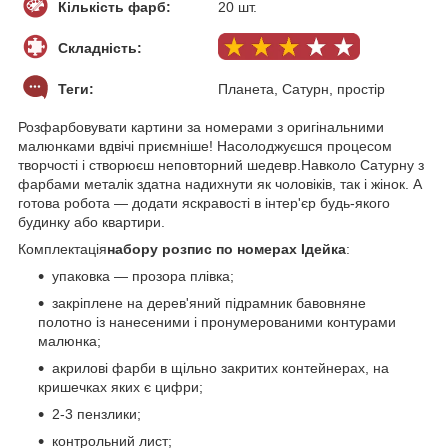
Кількість фарб:
20 шт.
Складність:
Теги:
Планета, Сатурн, простір
Розфарбовувати картини за номерами з оригінальними
малюнками вдвічі приємніше! Насолоджуєшся процесом
творчості і створюєш неповторний шедевр.Навколо Сатурну з
фарбами металiк здатна надихнути як чоловіків, так і жінок. А
готова робота — додати яскравості в інтер'єр будь-якого
будинку або квартири.
Комплектація
набору розпис по номерах Ідейка
:
упаковка — прозора плівка;
закріплене на дерев'яний підрамник бавовняне
полотно із нанесеними і пронумерованими контурами
малюнка;
акрилові фарби в щільно закритих контейнерах, на
кришечках яких є цифри;
2-3 пензлики;
контрольний лист;