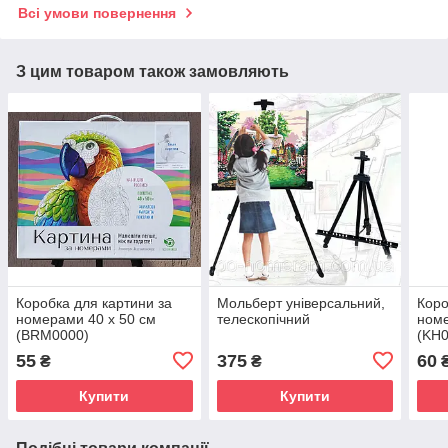
Всі умови повернення
З цим товаром також замовляють
Коробка для картини за
Мольберт універсальний,
Коро
номерами 40 х 50 см
телескопічний
номе
(BRM0000)
(KH0
55
375
60
₴
₴
Купити
Купити