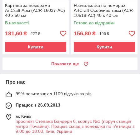
Картина за номерами
Розмальовка по номерах
ArtCraft Арсі (ACR-16037-AC)
ArtCraft Особливе таксі (ACR-
40 х 50 см
10518-AC) 40 х 40 см
В наявності
Готово до відправки
181,60
156,80
₴
₴
227 ₴
196 ₴
Купити
Купити
Показати ще
Про нас
99% позитивних з 1109 відгуків за рік
Працює з 26.09.2013
м. Київ
проспект Степана Бандери 6, корпус №1 (поруч станція
метро Почайна). Працює склад з понеділка по п'ятницю з
9:00 до 18:00, Київ, Україна