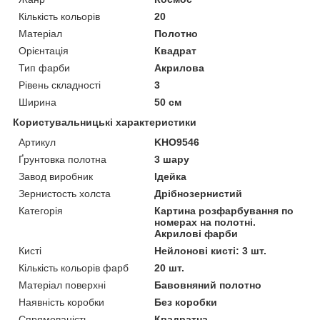
Кількість кольорів
20
Матеріал
Полотно
Орієнтація
Квадрат
Тип фарби
Акрилова
Рівень складності
3
Ширина
50 см
Користувальницькі характеристики
Артикул
KHO9546
Ґрунтовка полотна
3 шару
Завод виробник
Ідейка
Зернистость холста
Дрібнозернистий
Категорія
Картина розфарбування по
номерах на полотні.
Акрилові фарби
Кисті
Нейлонові кисті: 3 шт.
Кількість кольорів фарб
20 шт.
Матеріал поверхні
Бавовняний полотно
Наявність коробки
Без коробки
Спрямованість
Квадратна