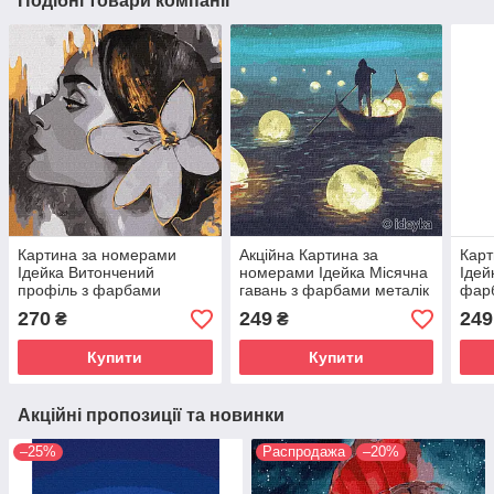
Подібні товари компанії
Картина за номерами
Акційна Картина за
Карт
Ідейка Витончений
номерами Ідейка Місячна
Ідей
профіль з фарбами
гавань з фарбами металiк
фарб
металiк (KHO4813) 40 х 40
(KHO5040) 50 х 50 см
(KHO
270
249
249
₴
₴
см
Купити
Купити
Акційні пропозиції та новинки
–25%
Распродажа
–20%