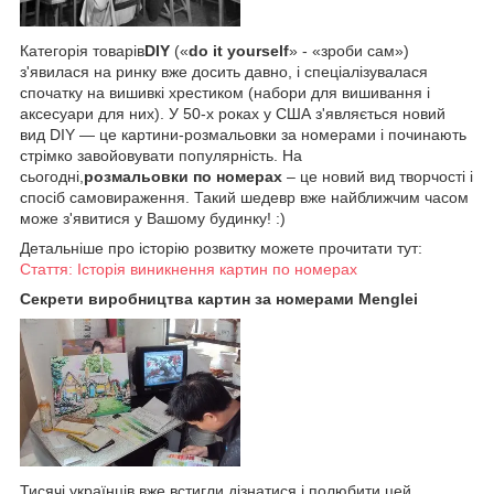
Категорія товарів
DIY
(«
do it yourself
» - «зроби сам»)
з'явилася на ринку вже досить давно, і спеціалізувалася
спочатку на вишивкі хрестиком (набори для вишивання і
аксесуари для них). У 50-х роках у США з'являється новий
вид DIY — це картини-розмальовки за номерами і починають
стрімко завойовувати популярність. На
сьогодні,
розмальовки по номерах
– це новий вид творчості і
спосіб самовираження. Такий шедевр вже найближчим часом
може з'явитися у Вашому будинку! :)
Детальніше про історію розвитку можете прочитати тут:
Стаття: Історія виникнення картин по номерах
Секрети виробництва картин за номерами Menglei
Тисячі українців вже встигли дізнатися і полюбити цей