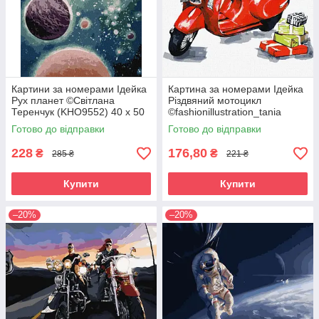
Картини за номерами Ідейка
Картина за номерами Ідейка
Рух планет ©Світлана
Різдвяний мотоцикл
Теренчук (KHO9552) 40 х 50
©fashionillustration_tania
см
(KHO5011) 30 х 30 см
Готово до відправки
Готово до відправки
228
176,80
₴
₴
285 ₴
221 ₴
Купити
Купити
–20%
–20%