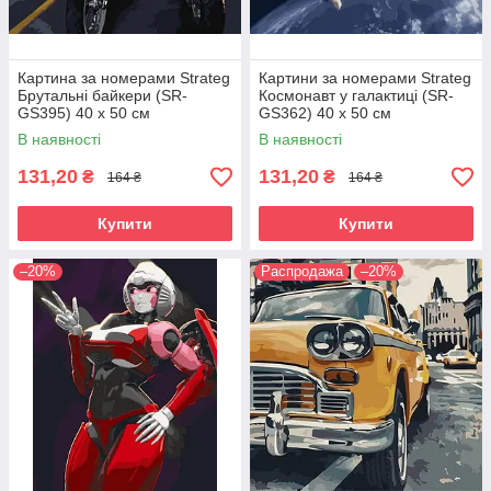
Картина за номерами Strateg
Картини за номерами Strateg
Брутальні байкери (SR-
Космонавт у галактиці (SR-
GS395) 40 х 50 см
GS362) 40 х 50 см
В наявності
В наявності
131,20
131,20
₴
₴
164 ₴
164 ₴
Купити
Купити
–20%
Распродажа
–20%