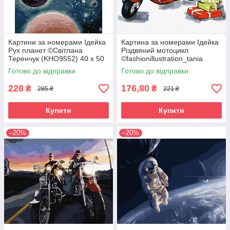
Картини за номерами Ідейка
Картина за номерами Ідейка
Рух планет ©Світлана
Різдвяний мотоцикл
Теренчук (KHO9552) 40 х 50
©fashionillustration_tania
см
(KHO5011) 30 х 30 см
Готово до відправки
Готово до відправки
228
176,80
₴
₴
285 ₴
221 ₴
Купити
Купити
–20%
–20%