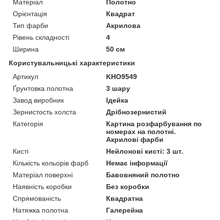
Матеріал
Полотно
Орієнтація
Квадрат
Тип фарби
Акрилова
Рівень складності
4
Ширина
50 см
Користувальницькі характеристики
Артикул
KHO9549
Ґрунтовка полотна
3 шару
Завод виробник
Ідейка
Зернистость холста
Дрібнозернистий
Категорія
Картина розфарбування по
номерах на полотні.
Акрилові фарби
Кисті
Нейлонові кисті: 3 шт.
Кількість кольорів фарб
Немає інформації
Матеріал поверхні
Бавовняний полотно
Наявність коробки
Без коробки
Спрямованість
Квадратна
Натяжка полотна
Галерейна