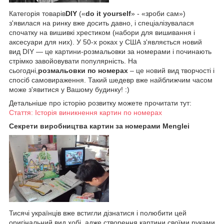
Категорія товарів
DIY
(«
do it yourself
» - «зроби сам»)
з'явилася на ринку вже досить давно, і спеціалізувалася
спочатку на вишивкі хрестиком (набори для вишивання і
аксесуари для них). У 50-х роках у США з'являється новий
вид DIY — це картини-розмальовки за номерами і починають
стрімко завойовувати популярність. На
сьогодні,
розмальовки по номерах
– це новий вид творчості і
спосіб самовираження. Такий шедевр вже найближчим часом
може з'явитися у Вашому будинку! :)
Детальніше про історію розвитку можете прочитати тут:
Стаття: Історія виникнення картин по номерах
Секрети виробництва картин за номерами Menglei
Тисячі українців вже встигли дізнатися і полюбити цей
оригінальний вид хобі, адже створення картини своїми руками