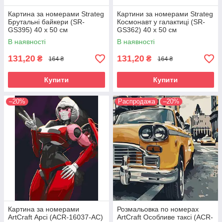
Картина за номерами Strateg
Картини за номерами Strateg
Брутальні байкери (SR-
Космонавт у галактиці (SR-
GS395) 40 х 50 см
GS362) 40 х 50 см
В наявності
В наявності
131,20
131,20
₴
₴
164 ₴
164 ₴
Купити
Купити
–20%
Распродажа
–20%
Картина за номерами
Розмальовка по номерах
ArtCraft Арсі (ACR-16037-AC)
ArtCraft Особливе таксі (ACR-