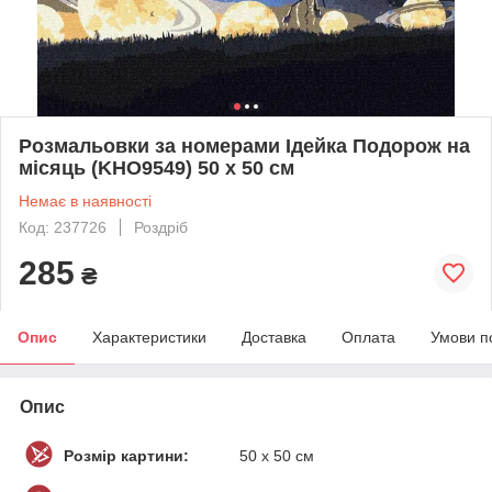
Розмальовки за номерами Ідейка Подорож на
місяць (KHO9549) 50 х 50 см
Немає в наявності
Код: 237726
Роздріб
285
₴
Опис
Характеристики
Доставка
Оплата
Умови п
Опис
Розмір картини:
50 х 50 см