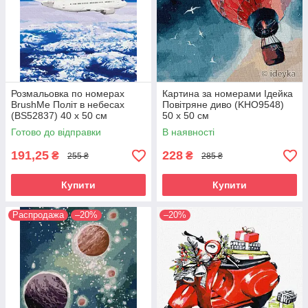
Розмальовка по номерах
Картина за номерами Ідейка
BrushMe Політ в небесах
Повітряне диво (KHO9548)
(BS52837) 40 х 50 см
50 х 50 см
Готово до відправки
В наявності
191,25
228
₴
₴
255 ₴
285 ₴
Купити
Купити
Распродажа
–20%
–20%