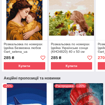
Розмальовка по номерах
Розмальовка по номерах
Розм
Ідейка Безмежна любов
Ідейка Українське сонце
Ідей
©art_selena_ua
(KHO4820) 40 х 50 см
©art
(KHO8422) 40 х 50 см
(KHO
285
285
270
₴
₴
Купити
Купити
Акційні пропозиції та новинки
–25%
Распродажа
–20%