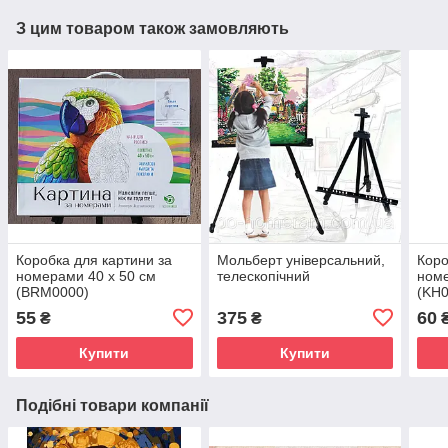
З цим товаром також замовляють
Коробка для картини за
Мольберт універсальний,
Коро
номерами 40 х 50 см
телескопічний
номе
(BRM0000)
(KH0
55
375
60
₴
₴
Купити
Купити
Подібні товари компанії