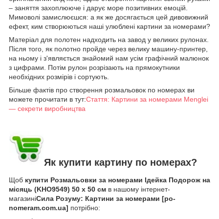
– заняття захоплююче і дарує море позитивних емоцій.
Мимоволі замислюєшся: а як же досягається цей дивовижний
ефект, ким створюються наші улюблені картини за номерами?
Матеріал для полотен надходить на завод у великих рулонах.
Після того, як полотно пройде через велику машину-принтер,
на ньому і з'являється знайомий нам усім графічний малюнок
з цифрами. Потім рулон розрізають на прямокутники
необхідних розмірів і сортують.
Більше фактів про створення розмальовок по номерах ви
можете прочитати в тут:
Стаття: Картини за номерами Menglei
— секрети виробництва
Як купити картину по номерах?
Щоб
купити Розмальовки за номерами Ідейка Подорож на
місяць (KHO9549) 50 х 50 см
в нашому інтернет-
магазині
Сила Розуму: Картини за номерами [po-
nomeram.com.ua]
потрібно: