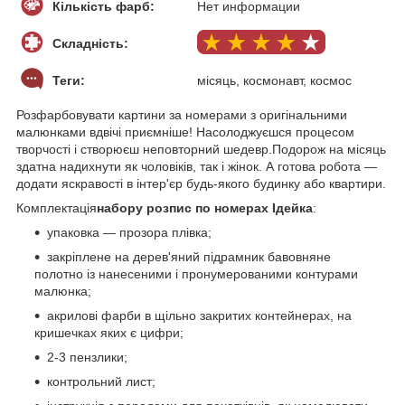
Кількість фарб:
Нет информации
Складність:
Теги:
місяць, космонавт, космос
Розфарбовувати картини за номерами з оригінальними
малюнками вдвічі приємніше! Насолоджуєшся процесом
творчості і створюєш неповторний шедевр.Подорож на місяць
здатна надихнути як чоловіків, так і жінок. А готова робота —
додати яскравості в інтер'єр будь-якого будинку або квартири.
Комплектація
набору розпис по номерах Ідейка
:
упаковка — прозора плівка;
закріплене на дерев'яний підрамник бавовняне
полотно із нанесеними і пронумерованими контурами
малюнка;
акрилові фарби в щільно закритих контейнерах, на
кришечках яких є цифри;
2-3 пензлики;
контрольний лист;