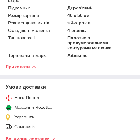
фарб
Підрамник
Дерев'яний
Розмір картини
40 х 50 см
Рекомендований вік
з 3-х років
Складність малюнка
4 рівень
Тип поверхні
Полотно з
пронумерованими
контурами малюнка
Торговельна марка
Artissimo
Приховати
Умови доставки
Нова Пошта
Магазини Rozetka
Укрпошта
Самовивіз
Всі умови доставки