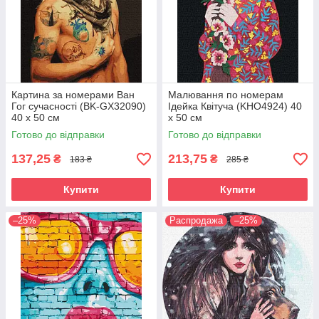
Картина за номерами Ван
Малювання по номерам
Гог сучасності (BK-GX32090)
Ідейка Квітуча (KHO4924) 40
40 х 50 см
х 50 см
Готово до відправки
Готово до відправки
137,25
213,75
₴
₴
183 ₴
285 ₴
Купити
Купити
–25%
Распродажа
–25%