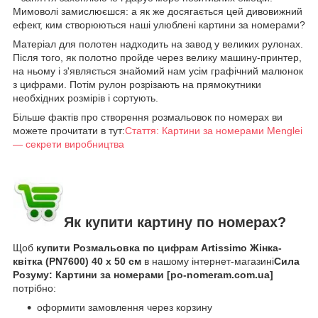
Мимоволі замислюєшся: а як же досягається цей дивовижний
ефект, ким створюються наші улюблені картини за номерами?
Матеріал для полотен надходить на завод у великих рулонах.
Після того, як полотно пройде через велику машину-принтер,
на ньому і з'являється знайомий нам усім графічний малюнок
з цифрами. Потім рулон розрізають на прямокутники
необхідних розмірів і сортують.
Більше фактів про створення розмальовок по номерах ви
можете прочитати в тут:
Стаття: Картини за номерами Menglei
— секрети виробництва
Як купити картину по номерах?
Щоб
купити Розмальовка по цифрам Artissimo Жінка-
квітка (PN7600) 40 х 50 см
в нашому інтернет-магазині
Сила
Розуму: Картини за номерами [po-nomeram.com.ua]
потрібно:
оформити замовлення через корзину