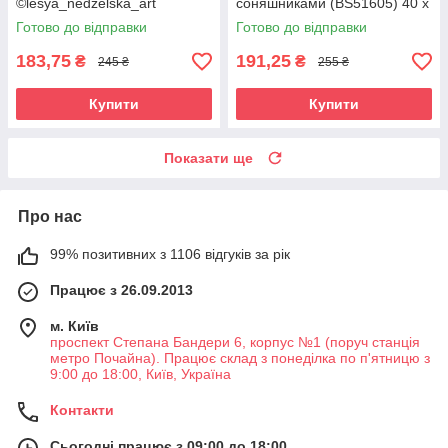
©lesya_nedzelska_art
соняшниками (BS51605) 40 х
(KHO4955) 30 х 40 см
50 см
Готово до відправки
Готово до відправки
183,75
191,25
₴
₴
245 ₴
255 ₴
Купити
Купити
Показати ще
Про нас
99% позитивних з 1106 відгуків за рік
Працює з 26.09.2013
м. Київ
проспект Степана Бандери 6, корпус №1 (поруч станція
метро Почайна). Працює склад з понеділка по п'ятницю з
9:00 до 18:00, Київ, Україна
Контакти
Сьогодні працює з 09:00 до 18:00