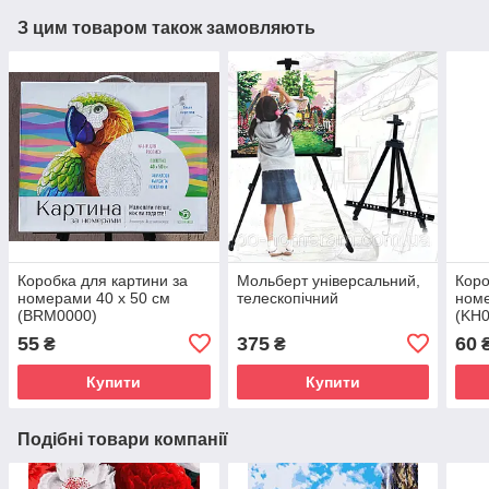
З цим товаром також замовляють
Коробка для картини за
Мольберт універсальний,
Коро
номерами 40 х 50 см
телескопічний
номе
(BRM0000)
(KH0
55
375
60
₴
₴
Купити
Купити
Подібні товари компанії