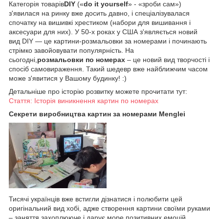
Категорія товарів
DIY
(«
do it yourself
» - «зроби сам»)
з'явилася на ринку вже досить давно, і спеціалізувалася
спочатку на вишивкі хрестиком (набори для вишивання і
аксесуари для них). У 50-х роках у США з'являється новий
вид DIY — це картини-розмальовки за номерами і починають
стрімко завойовувати популярність. На
сьогодні,
розмальовки по номерах
– це новий вид творчості і
спосіб самовираження. Такий шедевр вже найближчим часом
може з'явитися у Вашому будинку! :)
Детальніше про історію розвитку можете прочитати тут:
Стаття: Історія виникнення картин по номерах
Секрети виробництва картин за номерами Menglei
Тисячі українців вже встигли дізнатися і полюбити цей
оригінальний вид хобі, адже створення картини своїми руками
– заняття захоплююче і дарує море позитивних емоцій.