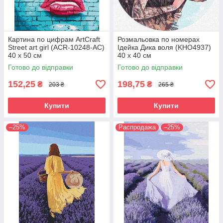
Картина по цифрам ArtCraft
Розмальовка по номерах
Street art girl (ACR-10248-AC)
Ідейка Дика воля (KHO4937)
40 х 50 см
40 х 40 см
Готово до відправки
Готово до відправки
152,25
198,75
₴
₴
203 ₴
265 ₴
Купити
Купити
–25%
Распродажа
–25%