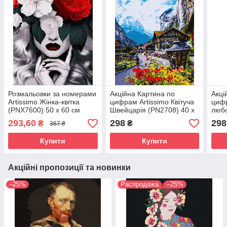
Розмальовки за номерами
Акційна Картина по
Акці
Artissimo Жінка-квітка
цифрам Artissimo Квітуча
цифр
(PNX7600) 50 х 60 см
Швейцарія (PN2708) 40 х
любо
50 см
см
293,60
298
298
₴
₴
367 ₴
Купити
Купити
Акційні пропозиції та новинки
–25%
Распродажа
–25%