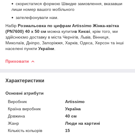
скористатися формою Швидке замовлення, вказавши
лиши номер вашого мобільного
зателефонувати нам.
Набір
Розмальовка по цифрам Artissimo Жінка-квітка
(PN7600) 40 х 50 см
можна купити
в Києві
, крім того, ми
здійснюємо доставку в міста Чернігів, Львів, Вінниця,
Миколаїв, Дніпро, Запоріжжя, Харків, Одеса, Херсон та інші
населені пункти
України
.
Приховати
Характеристики
Основні атрибути
Виробник
Artissimo
Країна виробник
Україна
Довжина
40 см
Жанр
Люди на картині
Кількість кольорів
15