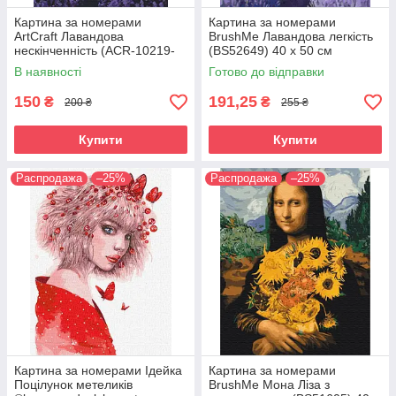
Картина за номерами
Картина за номерами
ArtCraft Лавандова
BrushMe Лавандова легкість
нескінченність (ACR-10219-
(BS52649) 40 х 50 см
AC) 40 х 50 см
В наявності
Готово до відправки
150
191,25
₴
₴
200 ₴
255 ₴
Купити
Купити
Распродажа
–25%
Распродажа
–25%
Картина за номерами Ідейка
Картина за номерами
Поцілунок метеликів
BrushMe Мона Ліза з