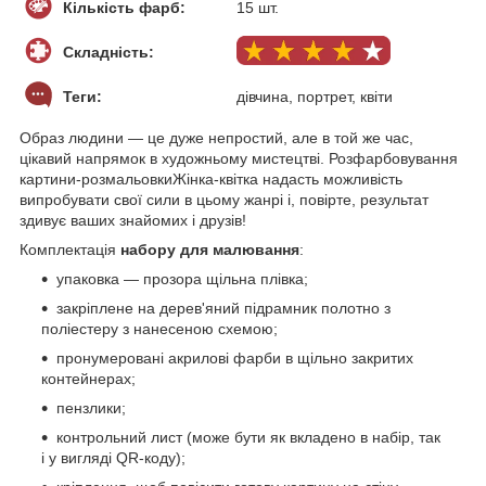
Кількість фарб:
15 шт.
Складність:
Теги:
дівчина, портрет, квіти
Образ людини — це дуже непростий, але в той же час,
цікавий напрямок в художньому мистецтві. Розфарбовування
картини-розмальовкиЖінка-квітка надасть можливість
випробувати свої сили в цьому жанрі і, повірте, результат
здивує ваших знайомих і друзів!
Комплектація
набору для малювання
:
упаковка — прозора щільна плівка;
закріплене на дерев'яний підрамник полотно з
поліестеру з нанесеною схемою;
пронумеровані акрилові фарби в щільно закритих
контейнерах;
пензлики;
контрольний лист (може бути як вкладено в набір, так
і у вигляді QR-коду);