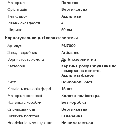
Матеріал
Полотно
Орієнтація
Вертикальна
Тип фарби
Акрилова
Рівень складності
4
Ширина
50 см
Користувальницькі характеристики
Артикул
PN7600
Завод виробник
Artissimo
Зернистость холста
Дрібнозернистий
Категорія
Картина розфарбування по
номерах на полотні.
Акрилові фарби
Кисті
Нейлонові кисті
Кількість кольорів фарб
15 шт.
Матеріал поверхні
Холст з поліестера
Наявність коробки
Без коробки
Спрямованість
Вертикальна
Натяжка полотна
Галерейна
Необхідність змішування
Не вимагається