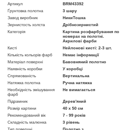
Артикул
BRM43392
Ґрунтовка полотна
3 шару
Завод виробник
НикиТошка
Зернистость холста
Дрібнозернистий
Категорія
Картина розфарбування по
номерах на полотні.
Акрилові фарби
Кисті
Нейлонові кисті: 2-3 шт.
Кількість кольорів фарб
Немає інформації
Матеріал поверхні
Бавовняний полотно
Наявність коробки
У коробці
Спрямованість
Вертикальна
Натяжка полотна
Ручна натяжка
Необхідність змішування
Не вимагається
фарб
Підрамник
Дерев'яний
Розмір картини
40 х 50 см
Рекомендований вік
7 - 99 років
Складність малюнка
3 рівень
Тип поверхні
Полотно з