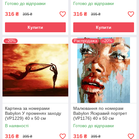
Готово до відправки
Готово до відправки
316
316
₴
₴
395 ₴
395 ₴
Купити
Купити
–20%
Распродажа
–20%
Картина за номерами
Малювання по номерам
Babylon У променях заходу
Babylon Яскравий портрет
(VP1229) 40 х 50 см
(VP1176) 40 х 50 см
В наявності
Готово до відправки
316
316
₴
₴
395 ₴
395 ₴