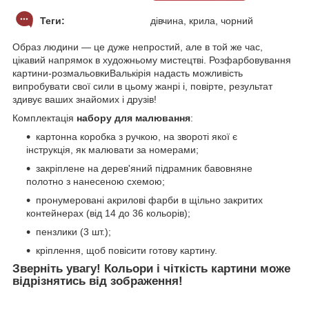
Теги:
дівчина, крила, чорний
Образ людини — це дуже непростий, але в той же час,
цікавий напрямок в художньому мистецтві. Розфарбовування
картини-розмальовкиВалькірія надасть можливість
випробувати свої сили в цьому жанрі і, повірте, результат
здивує ваших знайомих і друзів!
Комплектація
набору для малювання
:
картонна коробка з ручкою, на звороті якої є
інструкція, як малювати за номерами;
закріплене на дерев'яний підрамник бавовняне
полотно з нанесеною схемою;
пронумеровані акрилові фарби в щільно закритих
контейнерах (від 14 до 36 кольорів);
пензлики (3 шт.);
кріплення, щоб повісити готову картину.
Зверніть увагу! Кольори і чіткість картини може
відрізнятись від зображення!