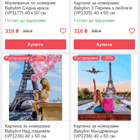
Малювання по номерам
Картини за номерами
Babylon Східна краса
Babylon З Парижа з любов'ю
(VP1177) 40 х 50 см
(VP1325) 40 х 50 см
Готово до відправки
Готово до відправки
316
316
₴
₴
395 ₴
395 ₴
Купити
Купити
Распродажа
–20%
Распродажа
–20%
Картина за номерами
Картина за номерами
Babylon Над парижем
Babylon Мандрівниця
(VP1236) 40 х 50 см
(VP1238) 40 х 50 см