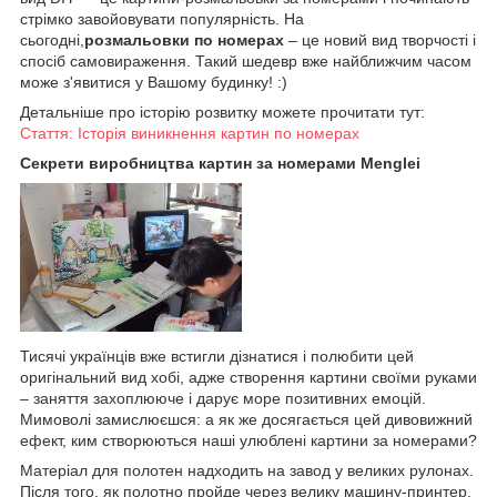
стрімко завойовувати популярність. На
сьогодні,
розмальовки по номерах
– це новий вид творчості і
спосіб самовираження. Такий шедевр вже найближчим часом
може з'явитися у Вашому будинку! :)
Детальніше про історію розвитку можете прочитати тут:
Стаття: Історія виникнення картин по номерах
Секрети виробництва картин за номерами Menglei
Тисячі українців вже встигли дізнатися і полюбити цей
оригінальний вид хобі, адже створення картини своїми руками
– заняття захоплююче і дарує море позитивних емоцій.
Мимоволі замислюєшся: а як же досягається цей дивовижний
ефект, ким створюються наші улюблені картини за номерами?
Матеріал для полотен надходить на завод у великих рулонах.
Після того, як полотно пройде через велику машину-принтер,