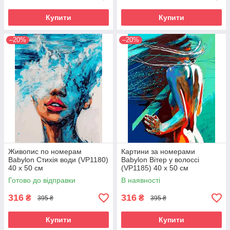
Купити
Купити
–20%
–20%
Живопис по номерам
Картини за номерами
Babylon Стихія води (VP1180)
Babylon Вітер у волоссі
40 х 50 см
(VP1185) 40 х 50 см
Готово до відправки
В наявності
316
316
₴
₴
395 ₴
395 ₴
Купити
Купити