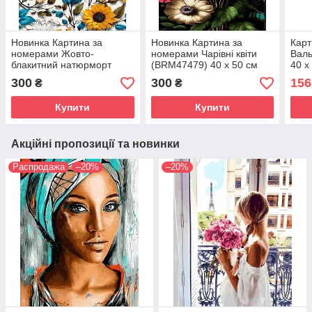
Новинка Картина за
Новинка Картина за
Карт
номерами Жовто-
номерами Чарівні квіти
Валь
блакитний натюрморт
(BRM47479) 40 х 50 см
40 х
(BRM47469) 40 х 50 см
300
300
156
₴
₴
Купити
Купити
Акційні пропозиції та новинки
Распродажа
–20%
–20%