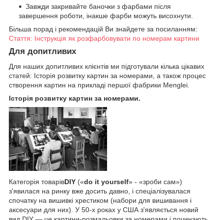
Завжди закривайте баночки з фарбами після
завершення роботи, інакше фарби можуть висохнути.
Більша порад і рекомендацій Ви знайдете за посиланням:
Стаття: Інструкція як розфарбовувати по номерам картини
Для допитливих
Для наших допитливих клієнтів ми підготували кілька цікавих
статей: Історія розвитку картин за номерами, а також процес
створення картин на прикладі першої фабрики Menglei.
Історія розвитку картин за номерами.
Категорія товарів
DIY
(«
do it yourself
» - «зроби сам»)
з'явилася на ринку вже досить давно, і спеціалізувалася
спочатку на вишивкі хрестиком (набори для вишивання і
аксесуари для них). У 50-х роках у США з'являється новий
вид DIY — це картини-розмальовки за номерами і починають