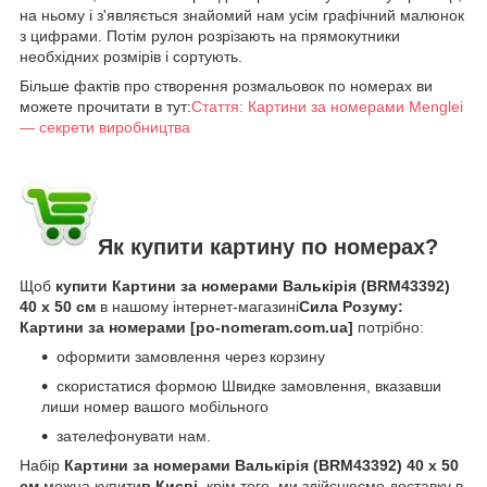
на ньому і з'являється знайомий нам усім графічний малюнок
з цифрами. Потім рулон розрізають на прямокутники
необхідних розмірів і сортують.
Більше фактів про створення розмальовок по номерах ви
можете прочитати в тут:
Стаття: Картини за номерами Menglei
— секрети виробництва
Як купити картину по номерах?
Щоб
купити Картини за номерами Валькірія (BRM43392)
40 х 50 см
в нашому інтернет-магазині
Сила Розуму:
Картини за номерами [po-nomeram.com.ua]
потрібно:
оформити замовлення через корзину
скористатися формою Швидке замовлення, вказавши
лиши номер вашого мобільного
зателефонувати нам.
Набір
Картини за номерами Валькірія (BRM43392) 40 х 50
см
можна купити
в Києві
, крім того, ми здійснюємо доставку в