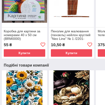
Коробка для картини за
Пензлик для малювання
Моль
номерами 40 х 50 см
(пензель) нейлон круглий
теле
(BRM0000)
"Neo Line" № 1 /2201-
CHNR/ (25/250/5000)
55
10,50
375
₴
₴
Купити
Купити
Подібні товари компанії