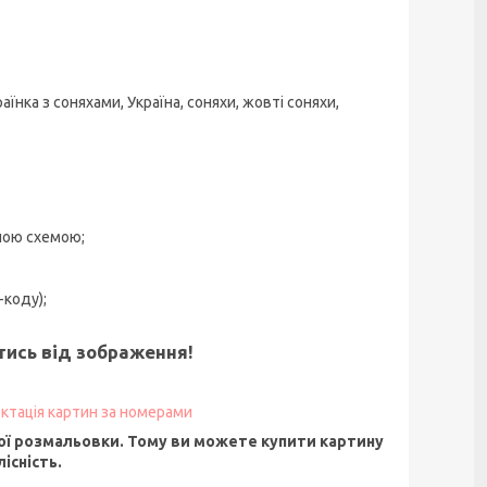
аїнка з соняхами, Україна, соняхи, жовті соняхи,
ною схемою;
-коду);
ятись від зображення!
ктація картин за номерами
ї розмальовки. Тому ви можете купити картину
існість.