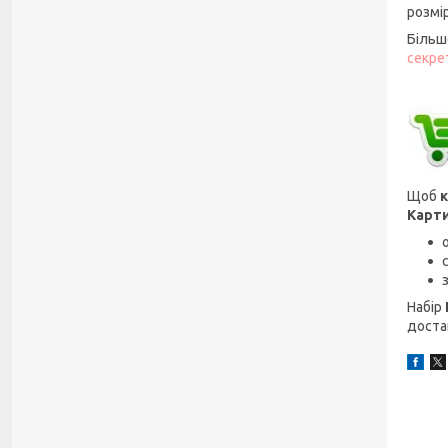
розмір
Більш
секре
Щоб
к
Карти
Набір
достав