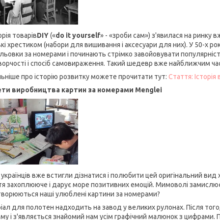
рія товарів
DIY
(«
do it yourself
» - «зроби сам») з'явилася на ринку 
кі хрестиком (набори для вишивання і аксесуари для них). У 50-х ро
льовки за номерами і починають стрімко завойовувати популярність
ворчості і спосіб самовираження. Такий шедевр вже найближчим час
ьніше про історію розвитку можете прочитати тут:
Стаття: Історія
ти виробництва картин за номерами Menglei
і українців вже встигли дізнатися і полюбити цей оригінальний вид 
тя захоплююче і дарує море позитивних емоцій. Мимоволі замислює
творюються наші улюблені картини за номерами?
іал для полотен надходить на завод у великих рулонах. Після тог
ому і з'являється знайомий нам усім графічний малюнок з цифрами.