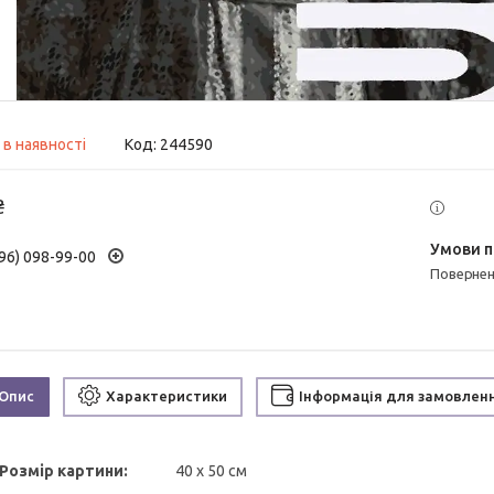
 в наявності
Код:
244590
₴
96) 098-99-00
поверне
Опис
Характеристики
Інформація для замовлен
Розмір картини:
40 х 50 см