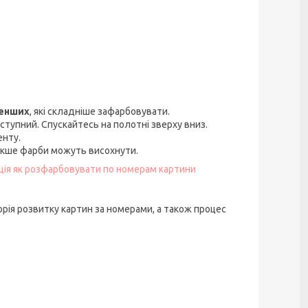
менших
, які складніше зафарбовувати.
ступний. Спускайтесь на полотні зверху вниз.
енту.
акше фарби можуть висохнути.
кція як розфарбовувати по номерам картини
орія розвитку картин за номерами, а також процес