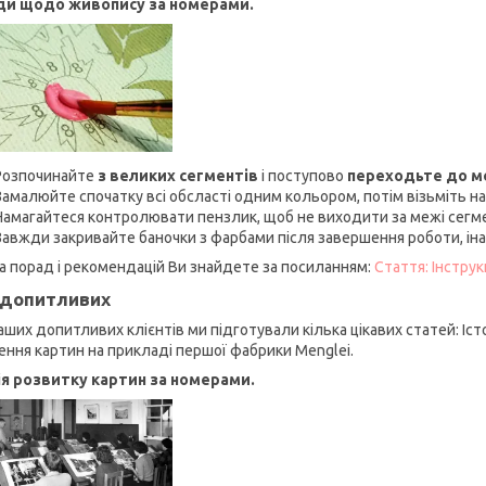
ди щодо живопису за номерами.
Розпочинайте
з великих сегментів
і поступово
переходьте до 
Замалюйте спочатку всі обсласті одним кольором, потім візьміть на
Намагайтеся контролювати пензлик, щоб не виходити за межі сегм
Завжди закривайте баночки з фарбами після завершення роботи, ін
а порад і рекомендацій Ви знайдете за посиланням:
Стаття: Інстру
допитливих
аших допитливих клієнтів ми підготували кілька цікавих статей: Іст
ення картин на прикладі першої фабрики Menglei.
ія розвитку картин за номерами.