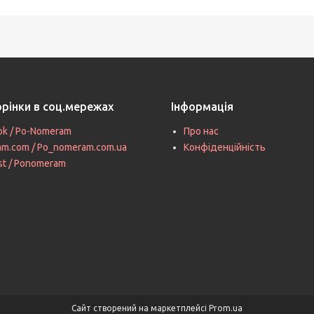
орінки в соц.мережах
Інформація
ok / Po-Nomeram
Про нас
ram.com / Po_nomeram.com.ua
Конфіденційність
st / Ponomeram
Сайт створений на маркетплейсі
Prom.ua