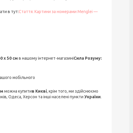
ти в тут:
Стаття: Картини за номерами Menglei —
0 х 50 см
в нашому інтернет-магазині
Сила Розуму:
ашого мобільного
см
можна купити
в Києві
, крім того, ми здійснюємо
рків, Одеса, Херсон та інші населені пункти
України
.