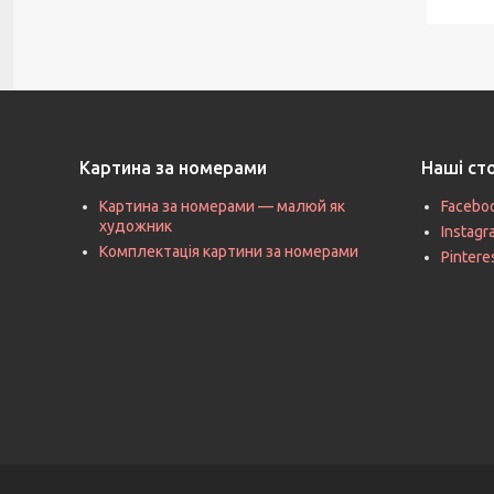
Картина за номерами
Наші ст
Картина за номерами — малюй як
Facebo
художник
Instag
Комплектація картини за номерами
Pintere