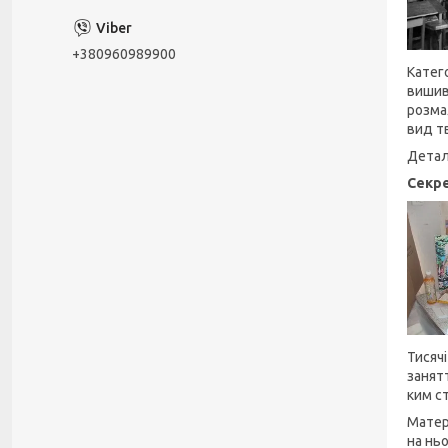
+380960989900
Катего
вишив
розма
вид т
Детал
Секре
Тисяч
занят
ким с
Матер
на нь