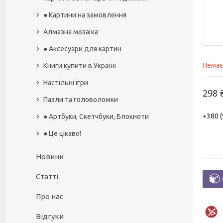
● Картини на замовлення
Алмазна мозаїка
● Аксесуари для картин
Немає
Книги купити в Україні
Настільні ігри
298 
Пазли та головоломки
+380 (
● Артбуки, Скетчбуки, Блокноти
● Це цікаво!
Новини
Статті
Про нас
Відгуки