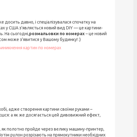
вже досить давно, і спеціалізувалася спочатку на
ках у США з'являється новий вид DIY — це картини-
. На сьогодні,
розмальовки по номерах
– це новий
ом може з'явитися у Вашому будинку! :)
 виникнення картин по номерах
хобі, адже створення картини своїми руками –
шся: а як же досягається цей дивовижний ефект,
о, як полотно пройде через велику машину-принтер,
 Потім рулон розрізають на прямокутники необхідних