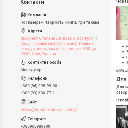
Пора
По Номерам: творчість, книги, ігри та кава
проспект Степана Бандери 6, корпус №1
(поруч станція метро Почайна). Працює
склад з понеділка по п'ятницю з 9:00 до
18:00, Київ, Україна
Менеджер
Більш
Для 
+380 (96) 098-99-00
Для н
створ
+380 (93) 600-77-11
Істор
https://po-nomeram.com.ua/ua/
+380960989900