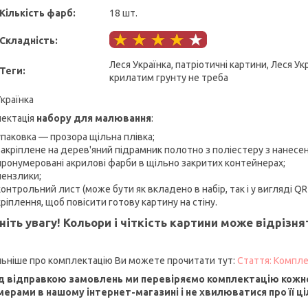
Кількість фарб:
18 шт.
Складність:
Леся Українка, патріотичні картини, Леся Укр
Теги:
крилатим грунту не треба
Українка
ектація
набору для малювання
:
упаковка — прозора щільна плівка;
закріплене на дерев'яний підрамник полотно з поліестеру з нанесе
пронумеровані акрилові фарби в щільно закритих контейнерах;
пензлики;
контрольний лист (може бути як вкладено в набір, так і у вигляді QR
кріплення, щоб повісити готову картину на стіну.
ніть увагу! Кольори і чіткість картини може відрізн
ьніше про комплектацію Ви можете прочитати тут:
Стаття: Компле
 відправкою замовлень ми перевіряємо комплектацію кожно
мерами в нашому інтернет-магазині і не хвилюватися про її ціл