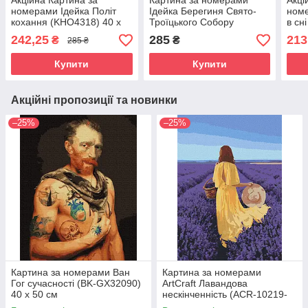
Акційна Картина за
Картина за номерами
Акці
номерами Ідейка Політ
Ідейка Берегиня Свято-
номе
кохання (KHO4318) 40 х
Троїцького Собору
в сн
50 см
©mosyakart (KHO2604) 40
40 х
242,25
285
213
₴
₴
285 ₴
х 50 см
Купити
Купити
Акційні пропозиції та новинки
–25%
–25%
Картина за номерами Ван
Картина за номерами
Гог сучасності (BK-GX32090)
ArtCraft Лавандова
40 х 50 см
нескінченність (ACR-10219-
AC) 40 х 50 см