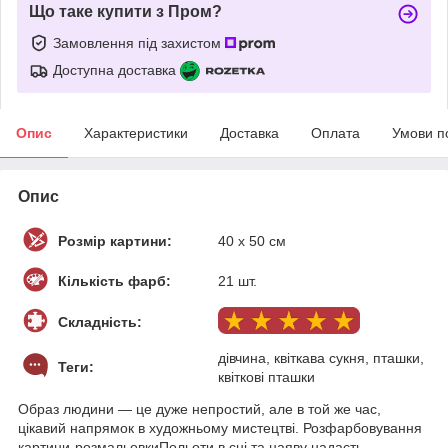
Що таке купити з Пром?
Замовлення під захистом
Доступна доставка
Опис
Характеристики
Доставка
Оплата
Умови п
Опис
Розмір картини:
40 х 50 см
Кількість фарб:
21 шт.
Складність:
дівчина, квіткава сукня, пташки,
Теги:
квіткові пташки
Образ людини — це дуже непростий, але в той же час,
цікавий напрямок в художньому мистецтві. Розфарбовування
картини-розмальовкиПольоти в сні та наяву надасть