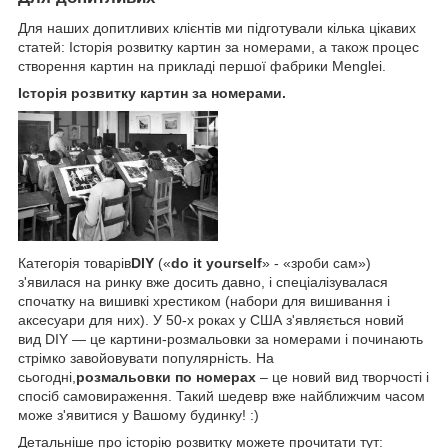
Для наших допитливих клієнтів ми підготували кілька цікавих
статей: Історія розвитку картин за номерами, а також процес
створення картин на прикладі першої фабрики Menglei.
Історія розвитку картин за номерами.
Категорія товарів
DIY
(«
do it yourself
» - «зроби сам»)
з'явилася на ринку вже досить давно, і спеціалізувалася
спочатку на вишивкі хрестиком (набори для вишивання і
аксесуари для них). У 50-х роках у США з'являється новий
вид DIY — це картини-розмальовки за номерами і починають
стрімко завойовувати популярність. На
сьогодні,
розмальовки по номерах
– це новий вид творчості і
спосіб самовираження. Такий шедевр вже найближчим часом
може з'явитися у Вашому будинку! :)
Детальніше про історію розвитку можете прочитати тут: