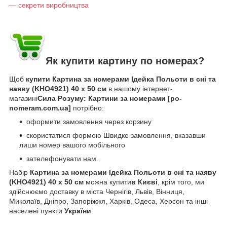
— секрети виробництва
Як купити картину по номерах?
Щоб
купити Картина за номерами Ідейка Польоти в сні та
наяву (KHO4921) 40 х 50 см
в нашому інтернет-
магазині
Сила Розуму: Картини за номерами [po-
nomeram.com.ua]
потрібно:
оформити замовлення через корзину
скористатися формою Швидке замовлення, вказавши
лиши номер вашого мобільного
зателефонувати нам.
Набір
Картина за номерами Ідейка Польоти в сні та наяву
(KHO4921) 40 х 50 см
можна купити
в Києві
, крім того, ми
здійснюємо доставку в міста Чернігів, Львів, Вінниця,
Миколаїв, Дніпро, Запоріжжя, Харків, Одеса, Херсон та інші
населені пункти
України
.