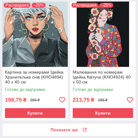
Распродажа
–25%
Распродажа
–25%
Картина за номерами Ідейка
Малювання по номерам
Хранителька снів (KHO4894)
Ідейка Квітуча (KHO4924) 40
40 х 40 см
х 50 см
Готово до відправки
Готово до відправки
198,75
213,75
₴
₴
265 ₴
285 ₴
Купити
Купити
Показати ще