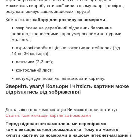
можливість випробувати свої сили в цьому жанрі і, повірте,
результат здивує ваших знайомих і друзів!
Комплектація
набору для розпису за номерами
:
закріплене на дерев'яний підрамник бавовняне
полотно, з нанесеними і пронумерованими контурами
малюнка;
акрилові фарби в щільно закритих контейнерах (від
14 до 36 кольорів);
пензлики (2-3 шт.);
контрольний лист;
інстукція для новачків, як малювати картину.
Зверніть увагу! Кольори і чіткість картини може
відрізнятись від зображення!
Детальніше про комплектацію Ви можете прочитати тут:
Стаття: Комплектація картин за номерами
Перед відправкою замовлень ми перевіряємо
комплектацію кожної розмальовки. Тому ви можете
купити картину за номерами в нашому інтернет-магазині і