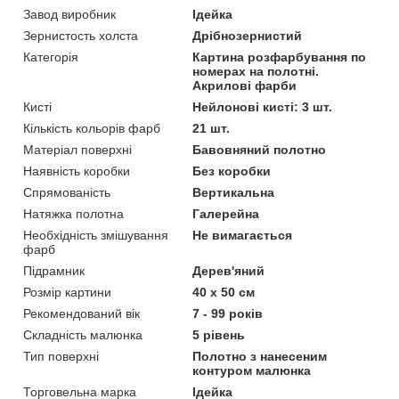
Завод виробник
Ідейка
Зернистость холста
Дрібнозернистий
Категорія
Картина розфарбування по
номерах на полотні.
Акрилові фарби
Кисті
Нейлонові кисті: 3 шт.
Кількість кольорів фарб
21 шт.
Матеріал поверхні
Бавовняний полотно
Наявність коробки
Без коробки
Спрямованість
Вертикальна
Натяжка полотна
Галерейна
Необхідність змішування
Не вимагається
фарб
Підрамник
Дерев'яний
Розмір картини
40 х 50 см
Рекомендований вік
7 - 99 років
Складність малюнка
5 рівень
Тип поверхні
Полотно з нанесеним
контуром малюнка
Торговельна марка
Ідейка