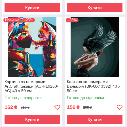
Купити
Купити
Новинка
–25%
–25%
Картина за номерами
Картина за номерами
ArtCraft Какаши (ACR-10260-
Валькірія (BK-GX43392) 40 х
AC) 40 х 50 см
50 см
Готово до відправки
Готово до відправки
162
156
₴
₴
216 ₴
208 ₴
Купити
Купити