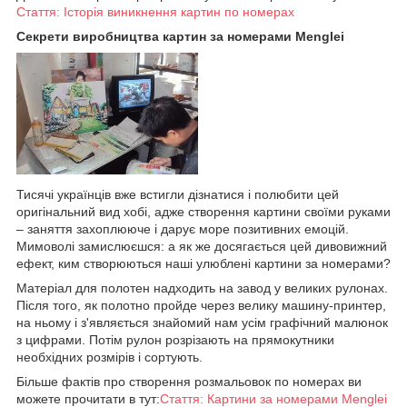
Стаття: Історія виникнення картин по номерах
Секрети виробництва картин за номерами Menglei
Тисячі українців вже встигли дізнатися і полюбити цей
оригінальний вид хобі, адже створення картини своїми руками
– заняття захоплююче і дарує море позитивних емоцій.
Мимоволі замислюєшся: а як же досягається цей дивовижний
ефект, ким створюються наші улюблені картини за номерами?
Матеріал для полотен надходить на завод у великих рулонах.
Після того, як полотно пройде через велику машину-принтер,
на ньому і з'являється знайомий нам усім графічний малюнок
з цифрами. Потім рулон розрізають на прямокутники
необхідних розмірів і сортують.
Більше фактів про створення розмальовок по номерах ви
можете прочитати в тут:
Стаття: Картини за номерами Menglei