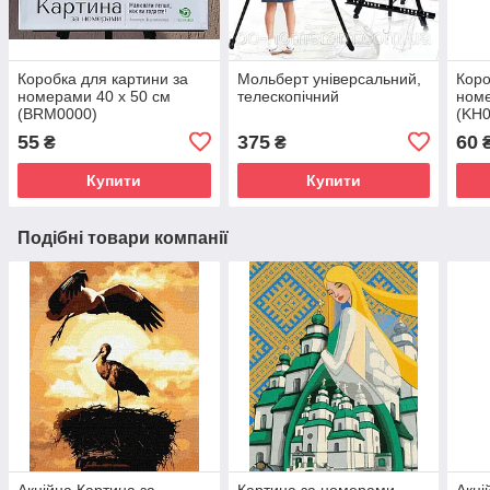
Коробка для картини за
Мольберт універсальний,
Коро
номерами 40 х 50 см
телескопічний
номе
(BRM0000)
(KH0
55
375
60
₴
₴
Купити
Купити
Подібні товари компанії