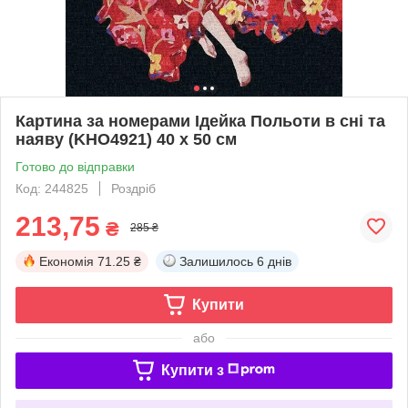
Картина за номерами Ідейка Польоти в сні та
наяву (KHO4921) 40 х 50 см
Готово до відправки
Код: 244825
Роздріб
213,75
₴
285 ₴
Економія
71.25 ₴
Залишилось
6 днів
Купити
або
Купити з