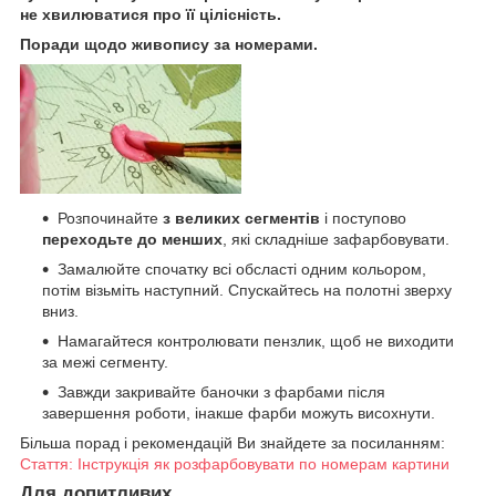
не хвилюватися про її цілісність.
Поради щодо живопису за номерами.
Розпочинайте
з великих сегментів
і поступово
переходьте до менших
, які складніше зафарбовувати.
Замалюйте спочатку всі обсласті одним кольором,
потім візьміть наступний. Спускайтесь на полотні зверху
вниз.
Намагайтеся контролювати пензлик, щоб не виходити
за межі сегменту.
Завжди закривайте баночки з фарбами після
завершення роботи, інакше фарби можуть висохнути.
Більша порад і рекомендацій Ви знайдете за посиланням:
Стаття: Інструкція як розфарбовувати по номерам картини
Для допитливих