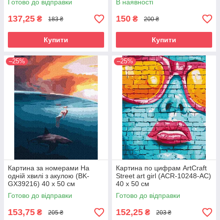
Готово до відправки
В наявності
137,25
150
₴
₴
183 ₴
200 ₴
Купити
Купити
–25%
–25%
Картина за номерами На
Картина по цифрам ArtCraft
одній хвилі з акулою (BK-
Street art girl (ACR-10248-AC)
GX39216) 40 х 50 см
40 х 50 см
Готово до відправки
Готово до відправки
153,75
152,25
₴
₴
205 ₴
203 ₴