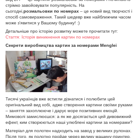
стрімко завойовувати популярність. На
сьогодні,
розмальовки по номерах
– це новий вид творчості і
спосіб самовираження. Такий шедевр вже найближчим часом
може з'явитися у Вашому будинку! :)
Детальніше про історію розвитку можете прочитати тут:
Стаття: Історія виникнення картин по номерах
Секрети виробництва картин за номерами Menglei
Тисячі українців вже встигли дізнатися і полюбити цей
оригінальний вид хобі, адже створення картини своїми руками
– заняття захоплююче і дарує море позитивних емоцій.
Мимоволі замислюєшся: а як же досягається цей дивовижний
ефект, ким створюються наші улюблені картини за номерами?
Матеріал для полотен надходить на завод у великих рулонах.
Після того, як полотно пройде через велику машину-принтер,