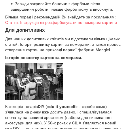
Завжди закривайте баночки з фарбами після
завершення роботи, інакше фарби можуть висохнути.
Більша порад і рекомендацій Ви знайдете за посиланням:
Стаття: Інструкція як розфарбовувати по номерам картини
Для допитливих
Для наших допитливих клієнтів ми підготували кілька цікавих
статей: Історія розвитку картин за номерами, а також процес
створення картин на прикладі першої фабрики Menglei.
Історія розвитку картин за номерами.
Категорія товарів
DIY
(«
do it yourself
» - «зроби сам»)
з'явилася на ринку вже досить давно, і спеціалізувалася
спочатку на вишивкі хрестиком (набори для вишивання і
аксесуари для них). У 50-х роках у США з'являється новий
вид DIY — це картини-розмальовки за номерами і починають