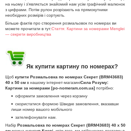
на ньому і з'являється знайомий нам усім графічний малюнок
з цифрами. Потім рулон розрізають на прямокутники
необхідних розмірів і сортують.
Більше фактів про створення розмальовок по номерах ви
можете прочитати в тут:
Стаття: Картини за номерами Menglei
— секрети виробництва
Як купити картину по номерах?
Щоб
купити Розмальовка по номерах Секрет (BRM43683)
40 х 50 см
в нашому інтернет-магазині
Сила Розуму:
Картини за номерами [po-nomeram.com.ua]
потрібно:
оформити замовлення через корзину
скористатися формою Швидке замовлення, вказавши
лиши номер вашого мобільного
зателефонувати нам.
Набір
Розмальовка по номерах Секрет (BRM43683) 40 х 50
см
можна купити
в Києві
, крім того, ми здійснюємо доставку в