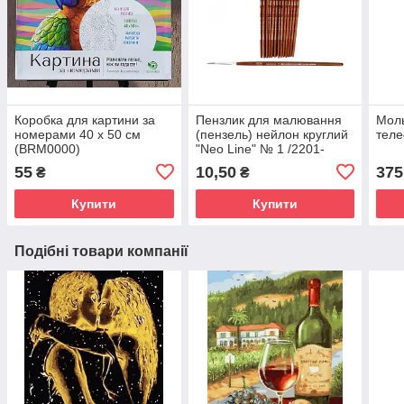
Коробка для картини за
Пензлик для малювання
Моль
номерами 40 х 50 см
(пензель) нейлон круглий
теле
(BRM0000)
"Neo Line" № 1 /2201-
CHNR/ (25/250/5000)
55
10,50
375
₴
₴
Купити
Купити
Подібні товари компанії