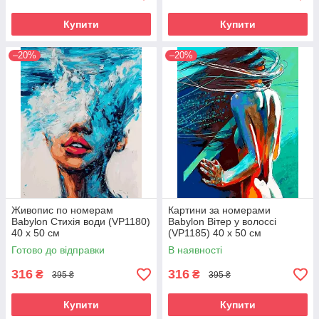
Купити
Купити
–20%
–20%
Живопис по номерам
Картини за номерами
Babylon Стихія води (VP1180)
Babylon Вітер у волоссі
40 х 50 см
(VP1185) 40 х 50 см
Готово до відправки
В наявності
316
316
₴
₴
395 ₴
395 ₴
Купити
Купити