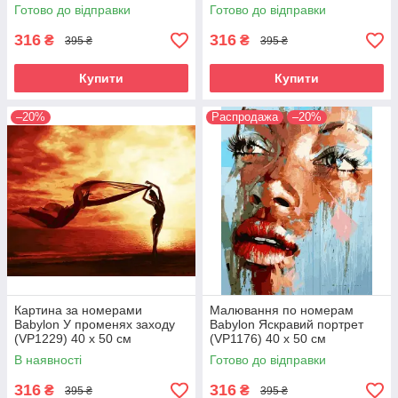
Готово до відправки
Готово до відправки
316
316
₴
₴
395 ₴
395 ₴
Купити
Купити
–20%
Распродажа
–20%
Картина за номерами
Малювання по номерам
Babylon У променях заходу
Babylon Яскравий портрет
(VP1229) 40 х 50 см
(VP1176) 40 х 50 см
В наявності
Готово до відправки
316
316
₴
₴
395 ₴
395 ₴