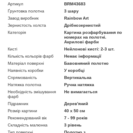
Артикул
BRM43683
Ґрунтовка полотна
3 шару
Завод виробник
Rainbow Art
Зернистость холста
Дрібнозернистий
Категорія
Картина розфарбування по
номерах на полотні.
Акрилові фарби
Кисті
Нейлонові кисті: 2-3 шт.
Кількість кольорів фарб
Немає інформації
Матеріал поверхні
Бавовняний полотно
Наявність коробки
У коробці
Спрямованість
Вертикальна
Натяжка полотна
Ручна натяжка
Необхідність змішування
Не вимагається
фарб
Підрамник
Дерев'яний
Розмір картини
40 х 50 см
Рекомендований вік
7 - 99 років
Складність малюнка
3 рівень
Тип поверхні
Полотно з