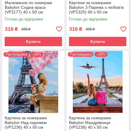
Малювання по номерам
Картини за номерами
Babylon Східна краса
Babylon З Парижа з любов'ю
(VP1177) 40 х 50 см
(VP1325) 40 х 50 см
Готово до відправки
Готово до відправки
316
316
₴
₴
395 ₴
395 ₴
Купити
Купити
Распродажа
–20%
Распродажа
–20%
Картина за номерами
Картина за номерами
Babylon Над парижем
Babylon Мандрівниця
(VP1236) 40 х 50 см
(VP1238) 40 х 50 см