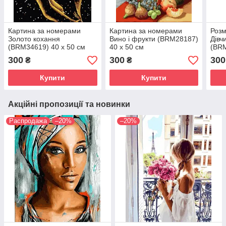
Картина за номерами
Картина за номерами
Розм
Золото кохання
Вино і фрукти (BRM28187)
Дівч
(BRM34619) 40 х 50 см
40 х 50 см
(BRM
300
300
300
₴
₴
Купити
Купити
Акційні пропозиції та новинки
Распродажа
–20%
–20%