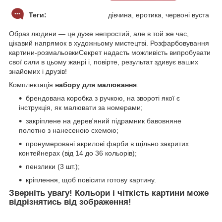
Теги:
дівчина, еротика, червоні вуста
Образ людини — це дуже непростий, але в той же час,
цікавий напрямок в художньому мистецтві. Розфарбовування
картини-розмальовкиСекрет надасть можливість випробувати
свої сили в цьому жанрі і, повірте, результат здивує ваших
знайомих і друзів!
Комплектація
набору для малювання
:
брендована коробка з ручкою, на звороті якої є
інструкція, як малювати за номерами;
закріплене на дерев'яний підрамник бавовняне
полотно з нанесеною схемою;
пронумеровані акрилові фарби в щільно закритих
контейнерах (від 14 до 36 кольорів);
пензлики (3 шт.);
кріплення, щоб повісити готову картину.
Зверніть увагу! Кольори і чіткість картини може
відрізнятись від зображення!