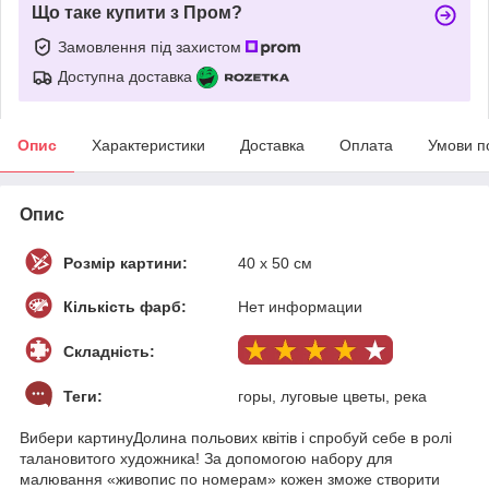
Що таке купити з Пром?
Замовлення під захистом
Доступна доставка
Опис
Характеристики
Доставка
Оплата
Умови п
Опис
Розмір картини:
40 х 50 см
Кількість фарб:
Нет информации
Складність:
Теги:
горы, луговые цветы, река
Вибери картинуДолина польових квітів і спробуй себе в ролі
талановитого художника! За допомогою набору для
малювання «живопис по номерам» кожен зможе створити