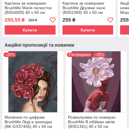
Картина за номерами
Картина за номерами
Акці
BrushMe Магія пелюсток
BrushMe Друзяки хаскі
ном
(BS54009) 40 х 50 см
(BS52389) 40 х 50 см
Морс
Ponn
255,55
255
255
₴
₴
269 ₴
см
Купити
Купити
Акційні пропозиції та новинки
–25%
Распродажа
–25%
Малюнок по цифрам
Розмальовка по номерах
BrushMe Леді в трояндах
BrushMe В обіймах квітів
(BK-GX37456) 40 х 50 см
(BS51361) 40 х 50 см