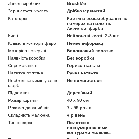
Завод виробник
BrushMe
Зернистость холста
Дрібнозернистий
Категорія
Картина розфарбування по
номерах на полотні.
Акрилові фарби
Кисті
Нейлонові кисті: 2-3 шт.
Кількість кольорів фарб
Немає інформації
Матеріал поверхні
Бавовняний полотно
Наявність коробки
Без коробки
Спрямованість
Горизонтальна
Натяжка полотна
Ручна натяжка
Необхідність змішування
Не вимагається
фарб
Підрамник
Дерев'яний
Розмір картини
40 х 50 см
Рекомендований вік
7 - 99 років
Складність малюнка
4 рівень
Тип поверхні
Полотно з
пронумерованими
контурами малюнка