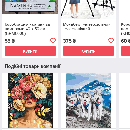
Коробка для картини за
Мольберт універсальний,
Коро
номерами 40 х 50 см
телескопічний
номе
(BRM0000)
(KH0
55
375
60
₴
₴
Купити
Купити
Подібні товари компанії