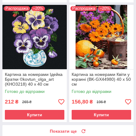
Распродажа
–20%
Распродажа
–20%
Картина за номерами Ідейка
Картина за номерами Квіти у
Братки ©kovtun_olga_art
корзині (BK-GX44980) 40 х 50
(KHO3218) 40 х 40 см
см
Готово до відправки
Готово до відправки
212
156,80
₴
₴
265 ₴
196 ₴
Купити
Купити
Показати ще