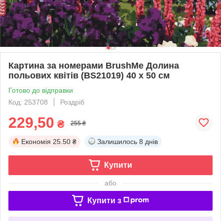
Картина за номерами BrushMe Долина
польових квітів (BS21019) 40 х 50 см
Готово до відправки
Код: 253708
Роздріб
229,50
₴
255 ₴
Економія
25.50 ₴
Залишилось
8 днів
Купити
або
Купити з