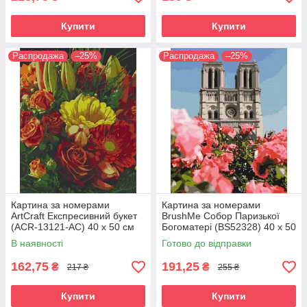
Купити
Купити
Распродажа
–25%
Распродажа
–25%
Картина за номерами
Картина за номерами
ArtCraft Експресивний букет
BrushMe Собор Паризької
(ACR-13121-AC) 40 х 50 см
Богоматері (BS52328) 40 х 50
см
В наявності
Готово до відправки
162,75
191,25
₴
₴
217 ₴
255 ₴
Купити
Купити