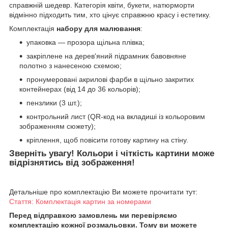
справжній шедевр. Категорія квіти, букети, натюрморти
відмінно підходить тим, хто цінує справжню красу і естетику.
Комплектація
набору для малювання
:
упаковка — прозора щільна плівка;
закріплене на дерев'яний підрамник бавовняне
полотно з нанесеною схемою;
пронумеровані акрилові фарби в щільно закритих
контейнерах (від 14 до 36 кольорів);
пензлики (3 шт.);
контрольний лист (QR-код на вкладиші із кольоровим
зображенням сюжету);
кріплення, щоб повісити готову картину на стіну.
Зверніть увагу! Кольори і чіткість картини може
відрізнятись від зображення!
Детальніше про комплектацію Ви можете прочитати тут:
Стаття: Комплектація картин за номерами
Перед відправкою замовлень ми перевіряємо
комплектацію кожної розмальовки. Тому ви можете