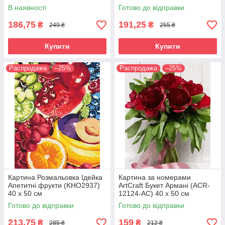
В наявності
Готово до відправки
186,75
191,25
₴
₴
249 ₴
255 ₴
Купити
Купити
Распродажа
–25%
Распродажа
–25%
Картина Розмальовка Ідейка
Картина за номерами
Апетитні фрукти (KHO2937)
ArtCraft Букет Армані (ACR-
40 х 50 см
12124-AC) 40 х 50 см
Готово до відправки
Готово до відправки
213,75
159
₴
₴
285 ₴
212 ₴