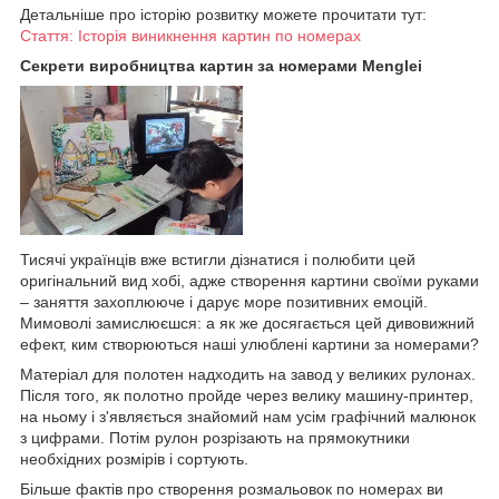
Детальніше про історію розвитку можете прочитати тут:
Стаття: Історія виникнення картин по номерах
Секрети виробництва картин за номерами Menglei
Тисячі українців вже встигли дізнатися і полюбити цей
оригінальний вид хобі, адже створення картини своїми руками
– заняття захоплююче і дарує море позитивних емоцій.
Мимоволі замислюєшся: а як же досягається цей дивовижний
ефект, ким створюються наші улюблені картини за номерами?
Матеріал для полотен надходить на завод у великих рулонах.
Після того, як полотно пройде через велику машину-принтер,
на ньому і з'являється знайомий нам усім графічний малюнок
з цифрами. Потім рулон розрізають на прямокутники
необхідних розмірів і сортують.
Більше фактів про створення розмальовок по номерах ви