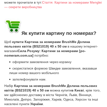
можете прочитати в тут:
Стаття: Картини за номерами Menglei
— секрети виробництва
Як купити картину по номерах?
Щоб
купити Картина за номерами BrushMe Долина
польових квітів (BS21019) 40 х 50 см
в нашому інтернет-
магазині
Сила Розуму: Картини за номерами [po-
nomeram.com.ua]
потрібно:
оформити замовлення через корзину
скористатися формою Швидке замовлення, вказавши
лиши номер вашого мобільного
зателефонувати нам.
Набір
Картина за номерами BrushMe Долина польових
квітів (BS21019) 40 х 50 см
можна купити
в Києві
, крім того,
ми здійснюємо доставку в міста Чернігів, Львів, Вінниця,
Миколаїв, Дніпро, Запоріжжя, Харків, Одеса, Херсон та інші
населені пункти
України
.