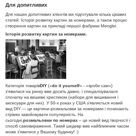
Для допитливих
Для наших допитливих клієнтів ми підготували кілька цікавих
статей: Історія розвитку картин за номерами, а також процес
створення картин на прикладі першої фабрики Menglei.
Історія розвитку картин за номерами.
Категорія товарів
DIY
(«
do it yourself
» - «зроби сам»)
з'явилася на ринку вже досить давно, і спеціалізувалася
спочатку на вишивкі хрестиком (набори для вишивання і
аксесуари для них). У 50-х роках у США з'являється новий
вид DIY — це картини-розмальовки за номерами і починають
стрімко завойовувати популярність. На
сьогодні,
розмальовки по номерах
– це новий вид творчості і
спосіб самовираження. Такий шедевр вже найближчим часом
може з'явитися у Вашому будинку! :)