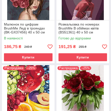
Малюнок по цифрам
Розмальовка по номерах
BrushMe Леді в трояндах
BrushMe В обіймах квітів
(BK-GX37456) 40 х 50 см
(BS51361) 40 х 50 см
В наявності
Готово до відправки
186,75
191,25
₴
₴
249 ₴
255 ₴
Купити
Купити
Распродажа
–25%
Распродажа
–25%