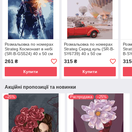
Розмальовка по номерах
Розмальовка по номерах
Розм
Strateg Космонавт в небі
Strateg Серед куль (SR-B-
Stra
(SR-B-GS524) 40 х 50 см
SY6739) 40 х 50 см
B-SY
261
315
315
₴
₴
Купити
Купити
Акційні пропозиції та новинки
–25%
Распродажа
–25%