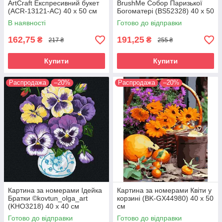
ArtCraft Експресивний букет
BrushMe Собор Паризької
(ACR-13121-AC) 40 х 50 см
Богоматері (BS52328) 40 х 50
см
В наявності
Готово до відправки
162,75
191,25
₴
₴
217 ₴
255 ₴
Купити
Купити
Распродажа
–20%
Распродажа
–20%
Картина за номерами Ідейка
Картина за номерами Квіти у
Братки ©kovtun_olga_art
корзині (BK-GX44980) 40 х 50
(KHO3218) 40 х 40 см
см
Готово до відправки
Готово до відправки