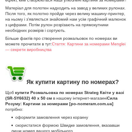
Матеріал для полотен надходить на завод у великих рулонах.
Після того, як полотно пройде через велику машину-принтер,
на ньому і з'являється знайомий нам усім графічний малюнок
з цифрами. Потім рулон розрізають на прямокутники
необхідних розмірів і сортують.
Більше фактів про створення розмальовок по номерах ви
можете прочитати в тут:
Стаття: Картини за номерами Menglei
— секрети виробництва
Як купити картину по номерах?
Щоб
купити Розмальовка по номерах Strateg Квіти у вазі
(SR-SY6632) 40 х 50 см
в нашому інтернет-магазині
Сила
Розуму: Картини за номерами [po-nomeram.com.ua]
потрібно:
оформити замовлення через корзину
скористатися формою Швидке замовлення, вказавши
лиши номер вашого мобільного