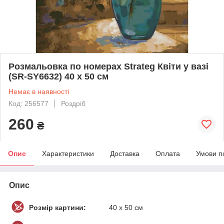
Розмальовка по номерах Strateg Квіти у вазі
(SR-SY6632) 40 х 50 см
Немає в наявності
Код: 256577
Роздріб
260
₴
Опис
Характеристики
Доставка
Оплата
Умови п
Опис
Розмір картини:
40 х 50 см