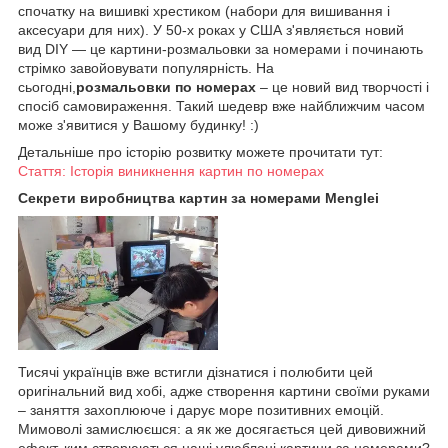
спочатку на вишивкі хрестиком (набори для вишивання і
аксесуари для них). У 50-х роках у США з'являється новий
вид DIY — це картини-розмальовки за номерами і починають
стрімко завойовувати популярність. На
сьогодні,
розмальовки по номерах
– це новий вид творчості і
спосіб самовираження. Такий шедевр вже найближчим часом
може з'явитися у Вашому будинку! :)
Детальніше про історію розвитку можете прочитати тут:
Стаття: Історія виникнення картин по номерах
Секрети виробництва картин за номерами Menglei
Тисячі українців вже встигли дізнатися і полюбити цей
оригінальний вид хобі, адже створення картини своїми руками
– заняття захоплююче і дарує море позитивних емоцій.
Мимоволі замислюєшся: а як же досягається цей дивовижний
ефект, ким створюються наші улюблені картини за номерами?