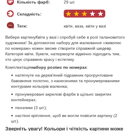
Кількість фарб:
29 шт.
Складність:
Теги:
квіти, ваза, квіти у вазі
Вибери картинуКвіти у вазі і спробуй себе в ролі талановитого
художника! За допомогою набору для малювання «живопис
по номерам» кожен зможе створити справжній шедевр.
Категорія квіти, букети, натюрморти відмінно підходить тим,
хто цінує справжню красу і естетику.
Комплектація
набору розпис по номерах
:
натягнуте на дерев'яний підрамник прогрунтоване
бавовняне полотно, з нанесеними та пронумерованими
контурами кольорів малюнка;
пронумеровані акрилові фарби в щільно закритих
контейнерах;
пензлики (3 шт.);
настінні кріплення, щоб ви могли повісити картину (2
шт.).
Зверніть увагу! Кольори і чіткість картини може