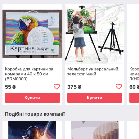
Коробка для картини за
Мольберт універсальний,
Коро
номерами 40 х 50 см
телескопічний
номе
(BRM0000)
(KH0
55
375
60
₴
₴
Купити
Купити
Подібні товари компанії