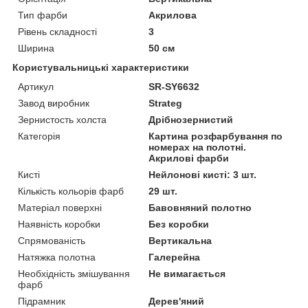
Тип фарби
Акрилова
Рівень складності
3
Ширина
50 см
Користувальницькі характеристики
Артикул
SR-SY6632
Завод виробник
Strateg
Зернистость холста
Дрібнозернистий
Категорія
Картина розфарбування по
номерах на полотні.
Акрилові фарби
Кисті
Нейлонові кисті: 3 шт.
Кількість кольорів фарб
29 шт.
Матеріал поверхні
Бавовняний полотно
Наявність коробки
Без коробки
Спрямованість
Вертикальна
Натяжка полотна
Галерейна
Необхідність змішування
Не вимагається
фарб
Підрамник
Дерев'яний