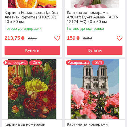
Картина Розмальовка Ідейка
Картина за номерами
Апетитні фрукти (KHO2937)
ArtCraft Букет Армані (ACR-
40 х 50 см
12124-AC) 40 х 50 см
Готово до відправки
Готово до відправки
213,75
159
₴
₴
285 ₴
212 ₴
Купити
Купити
Распродажа
–25%
Распродажа
–25%
Картина за номерами
Картина за номерами