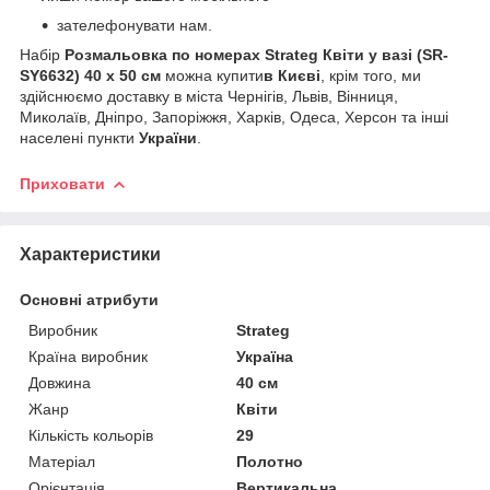
зателефонувати нам.
Набір
Розмальовка по номерах Strateg Квіти у вазі (SR-
SY6632) 40 х 50 см
можна купити
в Києві
, крім того, ми
здійснюємо доставку в міста Чернігів, Львів, Вінниця,
Миколаїв, Дніпро, Запоріжжя, Харків, Одеса, Херсон та інші
населені пункти
України
.
Приховати
Характеристики
Основні атрибути
Виробник
Strateg
Країна виробник
Україна
Довжина
40 см
Жанр
Квіти
Кількість кольорів
29
Матеріал
Полотно
Орієнтація
Вертикальна