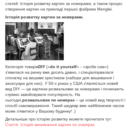
статей: Історія розвитку картин за номерами, а також процес
створення картин на прикладі першої фабрики Menglei.
Історія розвитку картин за номерами.
Категорія товарів
DIY
(«
do it yourself
» - «зроби сам»)
з'явилася на ринку вже досить давно, і спеціалізувалася
спочатку на вишивкі хрестиком (набори для вишивання і
аксесуари для них). У 50-х роках у США з'являється новий
вид DIY — це картини-розмальовки за номерами і починають
стрімко завойовувати популярність. На
сьогодні,
розмальовки по номерах
– це новий вид творчості і
спосіб самовираження. Такий шедевр вже найближчим часом
може з'явитися у Вашому будинку! :)
Детальніше про історію розвитку можете прочитати тут:
Стаття: Історія виникнення картин по номерах