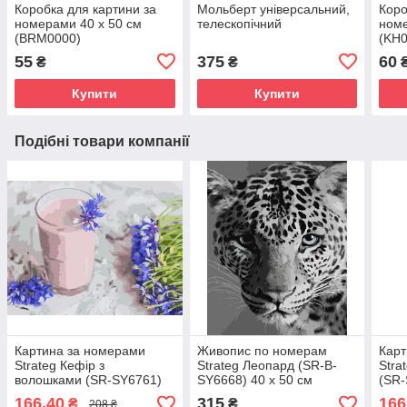
Коробка для картини за
Мольберт універсальний,
Коро
номерами 40 х 50 см
телескопічний
номе
(BRM0000)
(KH0
55
375
60
₴
₴
Купити
Купити
Подібні товари компанії
Картина за номерами
Живопис по номерам
Карт
Strateg Кефір з
Strateg Леопард (SR-B-
Stra
волошками (SR-SY6761)
SY6668) 40 х 50 см
(SR-
40 х 50 см
166,40
315
166
₴
₴
208 ₴