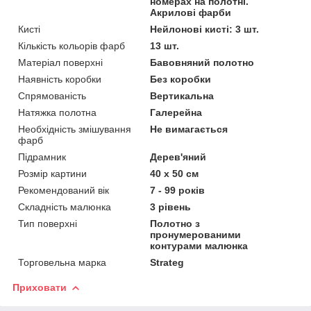
номерах на полотні.
Акрилові фарби
Кисті
Нейлонові кисті: 3 шт.
Кількість кольорів фарб
13 шт.
Матеріал поверхні
Бавовняний полотно
Наявність коробки
Без коробки
Спрямованість
Вертикальна
Натяжка полотна
Галерейна
Необхідність змішування
Не вимагається
фарб
Підрамник
Дерев'яний
Розмір картини
40 х 50 см
Рекомендований вік
7 - 99 років
Складність малюнка
3 рівень
Тип поверхні
Полотно з
пронумерованими
контурами малюнка
Торговельна марка
Strateg
Приховати