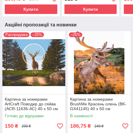
Купити
Купити
Акційні пропозиції та новинки
Распродажа
–25%
–25%
Картина за номерами
Картина за номерами
ArtCraft Поводир до сяйва
BrushMe Красень олень (BK-
(ACR-11636-AC) 40 х 50 см
GX41145) 40 х 50 см
Готово до відправки
В наявності
150
186,75
₴
₴
200 ₴
249 ₴