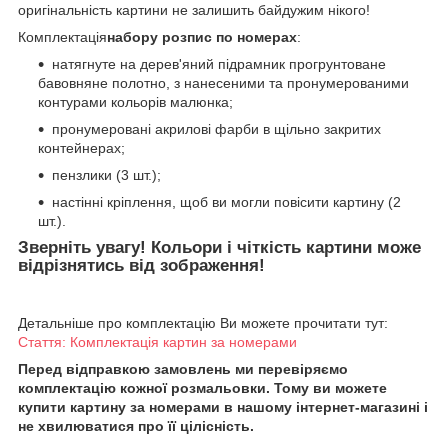
оригінальність картини не залишить байдужим нікого!
Комплектація
набору розпис по номерах
:
натягнуте на дерев'яний підрамник прогрунтоване
бавовняне полотно, з нанесеними та пронумерованими
контурами кольорів малюнка;
пронумеровані акрилові фарби в щільно закритих
контейнерах;
пензлики (3 шт.);
настінні кріплення, щоб ви могли повісити картину (2
шт.).
Зверніть увагу! Кольори і чіткість картини може
відрізнятись від зображення!
Детальніше про комплектацію Ви можете прочитати тут:
Стаття: Комплектація картин за номерами
Перед відправкою замовлень ми перевіряємо
комплектацію кожної розмальовки. Тому ви можете
купити картину за номерами в нашому інтернет-магазині і
не хвилюватися про її цілісність.