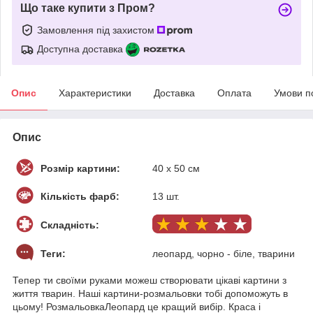
Що таке купити з Пром?
Замовлення під захистом
Доступна доставка
Опис
Характеристики
Доставка
Оплата
Умови п
Опис
Розмір картини:
40 х 50 см
Кількість фарб:
13 шт.
Складність:
Теги:
леопард, чорно - біле, тварини
Тепер ти своїми руками можеш створювати цікаві картини з
життя тварин. Наші картини-розмальовки тобі допоможуть в
цьому! РозмальовкаЛеопард це кращий вибір. Краса і