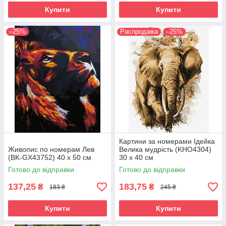
Купити
Купити
–25%
Распродажа
–25%
Картини за номерами Ідейка
Живопис по номерам Лев
Велика мудрість (KHO4304)
(BK-GX43752) 40 х 50 см
30 х 40 см
Готово до відправки
Готово до відправки
137,25
183,75
₴
₴
183 ₴
245 ₴
Купити
Купити