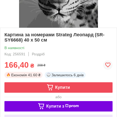
Картина за номерами Strateg Леопард (SR-
SY6668) 40 х 50 см
В наявності
Код: 256591
Роздріб
166,40
₴
208 ₴
Економія
41.60 ₴
Залишилось
6 днів
Купити
або
Купити з