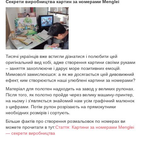
Секрети виробництва картин за номерами Menglei
Тисячі українців вже встигли дізнатися і полюбити цей
оригінальний вид хобі, адже створення картини своїми руками
– заняття захоплююче і дарує море позитивних емоцій.
Мимоволі замислюєшся: а як же досягається цей дивовижний
ефект, ким створюються наші улюблені картини за номерами?
Матеріал для полотен надходить на завод у великих рулонах.
Після того, як полотно пройде через велику машину-принтер,
на ньому і з'являється знайомий нам усім графічний малюнок
з цифрами. Потім рулон розрізають на прямокутники
необхідних розмірів і сортують.
Більше фактів про створення розмальовок по номерах ви
можете прочитати в тут:
Стаття: Картини за номерами Menglei
— секрети виробництва