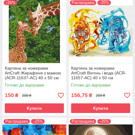
–25%
Распродажа
–25%
Картина за номерами
Картина за номерами
ArtCraft Жирафеня з мамою
ArtCraft Вогонь і вода (ACR-
(ACR-11637-AC) 40 х 50 см
11657-AC) 40 х 50 см
Готово до відправки
Готово до відправки
150
156,75
₴
₴
200 ₴
209 ₴
Купити
Купити
Распродажа
–25%
Распродажа
–25%