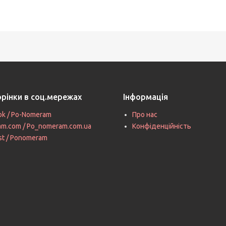
орінки в соц.мережах
Інформація
ok / Po-Nomeram
Про нас
ram.com / Po_nomeram.com.ua
Конфіденційність
st / Ponomeram