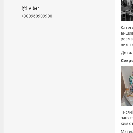
+380960989900
Катего
вишив
розма
вид т
Детал
Секре
Тисяч
занят
ким с
Матер