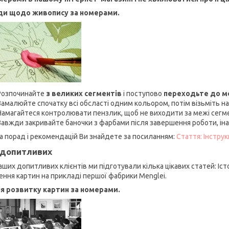
ди щодо живопису за номерами.
Розпочинайте
з великих сегментів
і поступово
переходьте до 
Замалюйте спочатку всі обсласті одним кольором, потім візьміть на
Намагайтеся контролювати пензлик, щоб не виходити за межі сегм
Завжди закривайте баночки з фарбами після завершення роботи, ін
а порад і рекомендацій Ви знайдете за посиланням:
Стаття: Інстру
допитливих
аших допитливих клієнтів ми підготували кілька цікавих статей: Іст
ення картин на прикладі першої фабрики Menglei.
ія розвитку картин за номерами.