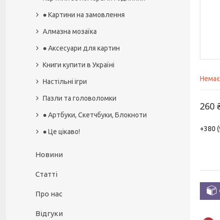
● Картини на замовлення
Алмазна мозаїка
● Аксесуари для картин
Книги купити в Україні
Немає
Настільні ігри
Пазли та головоломки
260 
● Артбуки, Скетчбуки, Блокноти
+380 (
● Це цікаво!
Новини
Статті
Про нас
Відгуки