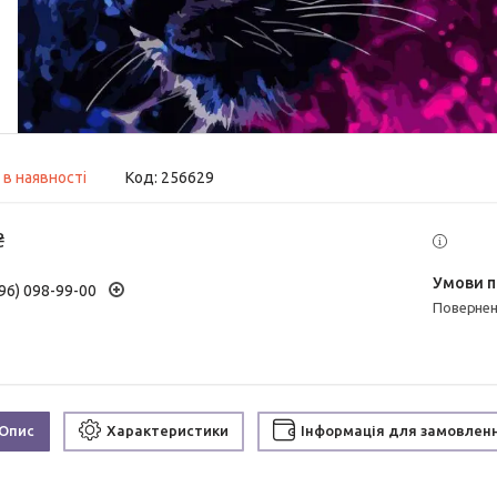
 в наявності
Код:
256629
₴
96) 098-99-00
поверне
Опис
Характеристики
Інформація для замовлен