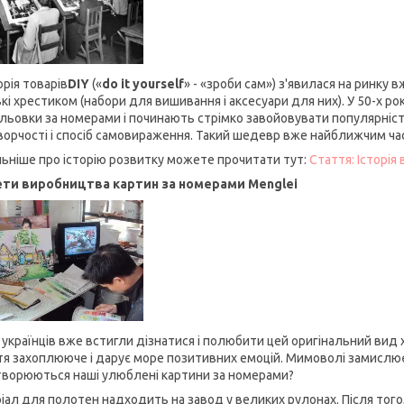
рія товарів
DIY
(«
do it yourself
» - «зроби сам») з'явилася на ринку 
кі хрестиком (набори для вишивання і аксесуари для них). У 50-х ро
льовки за номерами і починають стрімко завойовувати популярність
ворчості і спосіб самовираження. Такий шедевр вже найближчим час
ьніше про історію розвитку можете прочитати тут:
Стаття: Історія
ти виробництва картин за номерами Menglei
і українців вже встигли дізнатися і полюбити цей оригінальний вид 
тя захоплююче і дарує море позитивних емоцій. Мимоволі замислює
творюються наші улюблені картини за номерами?
іал для полотен надходить на завод у великих рулонах. Після тог