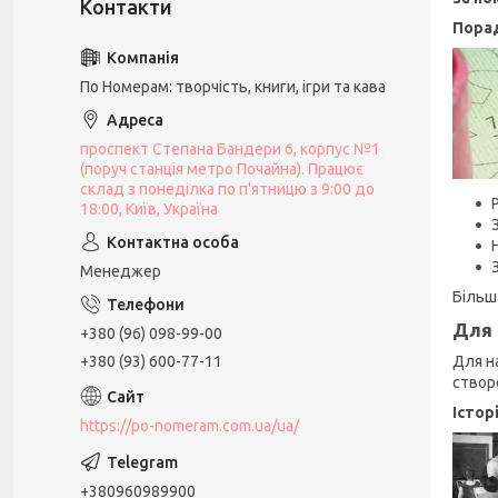
Пора
По Номерам: творчість, книги, ігри та кава
проспект Степана Бандери 6, корпус №1
(поруч станція метро Почайна). Працює
склад з понеділка по п'ятницю з 9:00 до
18:00, Київ, Україна
Менеджер
Більш
Для 
+380 (96) 098-99-00
+380 (93) 600-77-11
Для н
створ
Істор
https://po-nomeram.com.ua/ua/
+380960989900