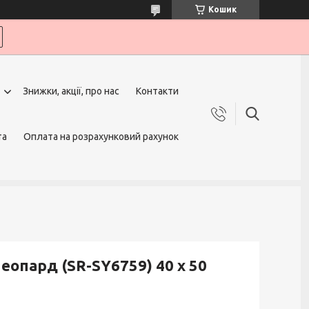
Кошик
Знижки, акції, про нас
Контакти
та
Оплата на розрахунковий рахунок
еопард (SR-SY6759) 40 х 50