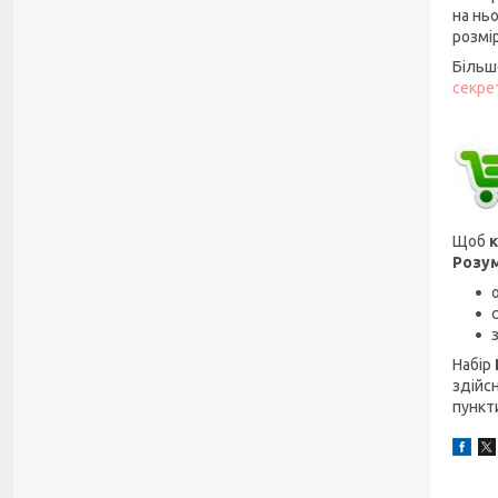
на нь
розмір
Більш
секре
Щоб
к
Розум
Набір
здійсн
пункт