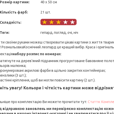
Розмір картини:
40 х 50 см
Кількість фарб:
21 шт.
Складність:
Теги:
гепард, погляд, очі, ніч
 ти своїми руками можеш створювати цікаві картини з життя твари
! РозмальовкаКосмічний леопард це кращий вибір. Краса і оригінал
ектація
набору розпис по номерах
:
натягнуте на дерев'яний підрамник прогрунтоване бавовняне поло
льорів малюнка;
пронумеровані акрилові фарби в щільно закритих контейнерах;
пензлики (3 шт.);
настінні кріплення, щоб ви могли повісити картину (2 шт.).
ніть увагу! Кольори і чіткість картини може відрізн
ьніше про комплектацію Ви можете прочитати тут:
Стаття: Компле
 відправкою замовлень ми перевіряємо комплектацію кожно
мерами в нашому інтернет-магазині і не хвилюватися про її ціл