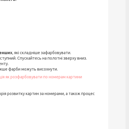
менших
, які складніше зафарбовувати.
ступний. Спускайтесь на полотні зверху вниз.
енту.
акше фарби можуть висохнути.
кція як розфарбовувати по номерам картини
орія розвитку картин за номерами, а також процес