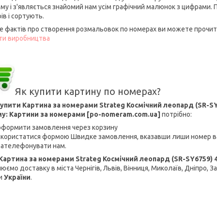
ому і з'являється знайомий нам усім графічний малюнок з цифрами.
ів і сортують.
е фактів про створення розмальовок по номерах ви можете прочита
ти виробництва
Як купити картину по номерах?
упити Картина за номерами Strateg Космічний леопард (SR-SY6
у: Картини за номерами [po-nomeram.com.ua]
потрібно:
оформити замовлення через корзину
скористатися формою Швидке замовлення, вказавши лиши номер в
зателефонувати нам.
Картина за номерами Strateg Космічний леопард (SR-SY6759) 4
юємо доставку в міста Чернігів, Львів, Вінниця, Миколаїв, Дніпро, З
и
України
.