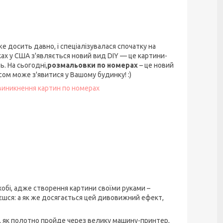
вже досить давно, і спеціалізувалася спочатку на
ках у США з'являється новий вид DIY — це картини-
. На сьогодні,
розмальовки по номерах
– це новий
ом може з'явитися у Вашому будинку! :)
 виникнення картин по номерах
хобі, адже створення картини своїми руками –
шся: а як же досягається цей дивовижний ефект,
о, як полотно пройде через велику машину-принтер,