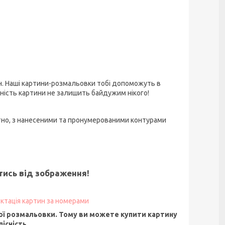
н. Наші картини-розмальовки тобі допоможуть в
ьність картини не залишить байдужим нікого!
тно, з нанесеними та пронумерованими контурами
ятись від зображення!
ктація картин за номерами
ї розмальовки. Тому ви можете купити картину
існість.