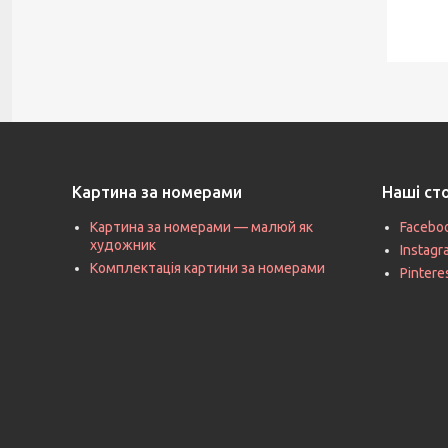
Картина за номерами
Наші ст
Картина за номерами — малюй як
Facebo
художник
Instag
Комплектація картини за номерами
Pintere