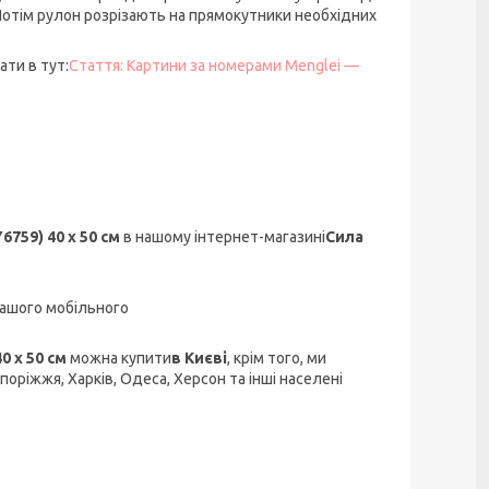
 Потім рулон розрізають на прямокутники необхідних
ти в тут:
Стаття: Картини за номерами Menglei —
759) 40 х 50 см
в нашому інтернет-магазині
Сила
ашого мобільного
0 х 50 см
можна купити
в Києві
, крім того, ми
апоріжжя, Харків, Одеса, Херсон та інші населені