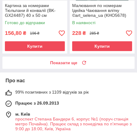
Картина за номерами
Малювання по номерам
Тюльпани й конвалії (BK-
Ідейка Чаювання влітку
GX24487) 40 х 50 см
©art_selena_ua (KHO5678)
40 х 50 см
Готово до відправки
В наявності
156,80
228
₴
₴
196 ₴
285 ₴
Купити
Купити
Показати ще
Про нас
99% позитивних з 1109 відгуків за рік
Працює з 26.09.2013
м. Київ
проспект Степана Бандери 6, корпус №1 (поруч станція
метро Почайна). Працює склад з понеділка по п'ятницю з
9:00 до 18:00, Київ, Україна