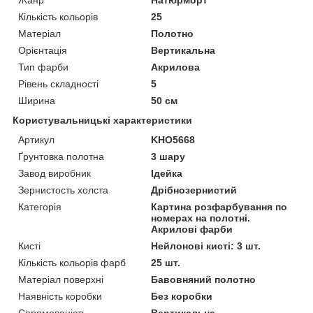
Кількість кольорів
25
Матеріал
Полотно
Орієнтація
Вертикальна
Тип фарби
Акрилова
Рівень складності
5
Ширина
50 см
Користувальницькі характеристики
Артикул
KHO5668
Ґрунтовка полотна
3 шару
Завод виробник
Ідейка
Зернистость холста
Дрібнозернистий
Категорія
Картина розфарбування по
номерах на полотні.
Акрилові фарби
Кисті
Нейлонові кисті: 3 шт.
Кількість кольорів фарб
25 шт.
Матеріал поверхні
Бавовняний полотно
Наявність коробки
Без коробки
Спрямованість
Вертикальна