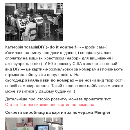
Категорія товарів
DIY
(«
do it yourself
» - «зроби сам»)
з'явилася на ринку вже досить давно, і спеціалізувалася
спочатку на вишивкі хрестиком (набори для вишивання і
аксесуари для них). У 50-х роках у США з'являється новий
вид DIY — це картини-розмальовки за номерами і починають
стрімко завойовувати популярність. На
сьогодні,
розмальовки по номерах
– це новий вид творчості і
спосіб самовираження. Такий шедевр вже найближчим часом
може з'явитися у Вашому будинку! :)
Детальніше про історію розвитку можете прочитати тут:
Стаття: Історія виникнення картин по номерах
Секрети виробництва картин за номерами Menglei