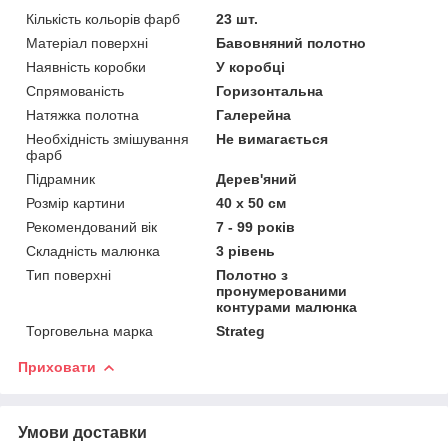
Кількість кольорів фарб
23 шт.
Матеріал поверхні
Бавовняний полотно
Наявність коробки
У коробці
Спрямованість
Горизонтальна
Натяжка полотна
Галерейна
Необхідність змішування
Не вимагається
фарб
Підрамник
Дерев'яний
Розмір картини
40 х 50 см
Рекомендований вік
7 - 99 років
Складність малюнка
3 рівень
Тип поверхні
Полотно з
пронумерованими
контурами малюнка
Торговельна марка
Strateg
Приховати
Умови доставки