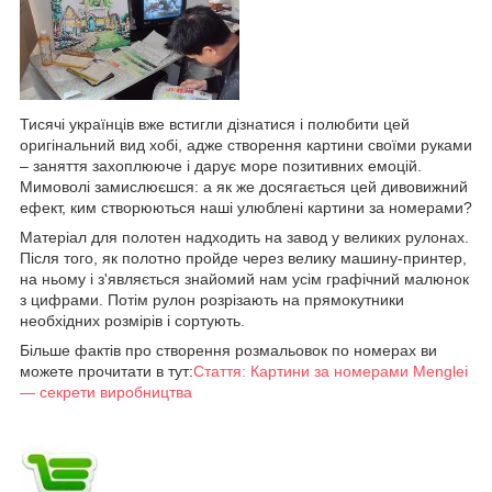
Тисячі українців вже встигли дізнатися і полюбити цей
оригінальний вид хобі, адже створення картини своїми руками
– заняття захоплююче і дарує море позитивних емоцій.
Мимоволі замислюєшся: а як же досягається цей дивовижний
ефект, ким створюються наші улюблені картини за номерами?
Матеріал для полотен надходить на завод у великих рулонах.
Після того, як полотно пройде через велику машину-принтер,
на ньому і з'являється знайомий нам усім графічний малюнок
з цифрами. Потім рулон розрізають на прямокутники
необхідних розмірів і сортують.
Більше фактів про створення розмальовок по номерах ви
можете прочитати в тут:
Стаття: Картини за номерами Menglei
— секрети виробництва