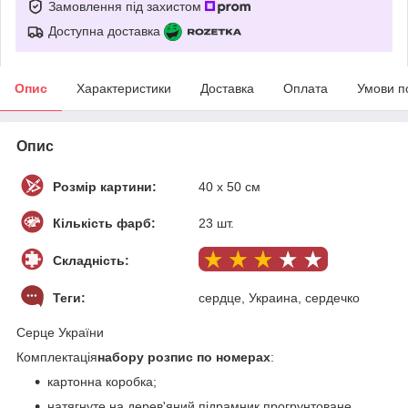
Замовлення під захистом
Доступна доставка
Опис
Характеристики
Доставка
Оплата
Умови п
Опис
Розмір картини:
40 х 50 см
Кількість фарб:
23 шт.
Складність:
Теги:
сердце, Украина, сердечко
Серце України
Комплектація
набору розпис по номерах
:
картонна коробка;
натягнуте на дерев'яний підрамник прогрунтоване