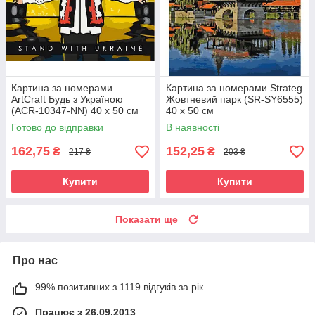
Картина за номерами
Картина за номерами Strateg
ArtCraft Будь з Україною
Жовтневий парк (SR-SY6555)
(ACR-10347-NN) 40 х 50 см
40 х 50 см
Готово до відправки
В наявності
162,75
152,25
₴
₴
217 ₴
203 ₴
Купити
Купити
Показати ще
Про нас
99% позитивних з 1119 відгуків за рік
Працює з 26.09.2013