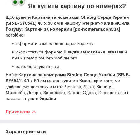
Як купити картину по номерах?
Щоб
купити Картина за номерами Strateg Серце України
(SR-B-SY6541) 40 х 50 см
в нашому інтернет-магазині
Сила
Розуму: Картини за номерами [po-nomeram.com.ua]
потрібно:
оформити замовлення через корзину
скористатися формою Швидке замовлення, вказавши
лиши номер вашого мобільного
зателефонувати нам.
Набір
Картина за номерами Strateg Серце України (SR-B-
SY6541) 40 х 50 см
можна купити
в Києві
, крім того, ми
здійснюємо доставку в міста Чернігів, Львів, Вінниця,
Миколаїв, Дніпро, Запоріжжя, Харків, Одеса, Херсон та інші
населені пункти
України
.
Приховати
Характеристики