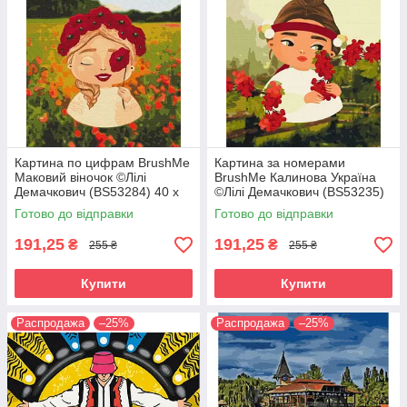
Картина по цифрам BrushMe
Картина за номерами
Маковий віночок ©Лілі
BrushMe Калинова Україна
Демачкович (BS53284) 40 х
©Лілі Демачкович (BS53235)
50 см
40 х 50 см
Готово до відправки
Готово до відправки
191,25
191,25
₴
₴
255 ₴
255 ₴
Купити
Купити
Распродажа
–25%
Распродажа
–25%