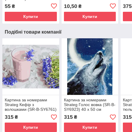
CHNR/ (25/250/5000)
55
10,50
375
₴
₴
Купити
Купити
Подібні товари компанії
Картина за номерами
Картина за номерами
Карт
Strateg Кефір з
Strateg Голос вовка (SR-B-
Stra
волошками (SR-B-SY6761)
SY6923) 40 х 50 см
тюль
40 х 50 см
SY68
315
315
315
₴
₴
Купити
Купити