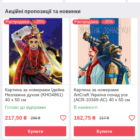
Акційні пропозиції та новинки
Распродажа
–25%
Распродажа
–25%
Картина за номерами Ідейка
Картина за номерами
Незламна духом (KHO4861)
ArtCraft Україна понад усе
40 х 50 см
(ACR-10349-AC) 40 х 50 см
Готово до відправки
В наявності
217,50
162,75
₴
₴
290 ₴
217 ₴
Купити
Купити