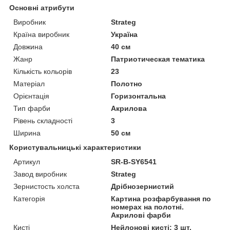
Основні атрибути
Виробник
Strateg
Країна виробник
Україна
Довжина
40 см
Жанр
Патриотическая тематика
Кількість кольорів
23
Матеріал
Полотно
Орієнтація
Горизонтальна
Тип фарби
Акрилова
Рівень складності
3
Ширина
50 см
Користувальницькі характеристики
Артикул
SR-B-SY6541
Завод виробник
Strateg
Зернистость холста
Дрібнозернистий
Категорія
Картина розфарбування по
номерах на полотні.
Акрилові фарби
Кисті
Нейлонові кисті: 3 шт.