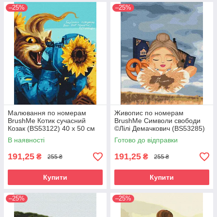
–25%
–25%
Малювання по номерам
Живопис по номерам
BrushMe Котик сучасний
BrushMe Символи свободи
Козак (BS53122) 40 х 50 см
©Лілі Демачкович (BS53285)
40 х 50 см
В наявності
Готово до відправки
191,25
191,25
₴
₴
255 ₴
255 ₴
Купити
Купити
–25%
–25%