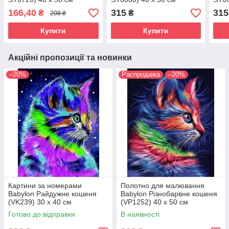
166,40
315
315
₴
₴
208 ₴
Купити
Купити
Акційні пропозиції та новинки
–20%
Распродажа
–20%
Картини за номерами
Полотно для малювання
Babylon Райдужне кошеня
Babylon Різнобарвне кошеня
(VK239) 30 х 40 см
(VP1252) 40 х 50 см
Готово до відправки
В наявності