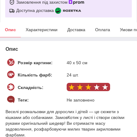
Замовлення під захистом
Доступна доставка
Опис
Характеристики
Доставка
Оплата
Умови п
Опис
Розмір картини:
40 х 50 см
Кількість фарб:
24 шт.
Складність:
Теги:
Не заповнено
Веселі розмальовки для дорослих і дітей — це сюжети з
кішками або собачками. ЗамовКотик у листі і створи своїми
руками оригінальний шедевр! Ви отримаєте масу
задоволення, розфарбовуючи милих тварин акриловими
фарбами.