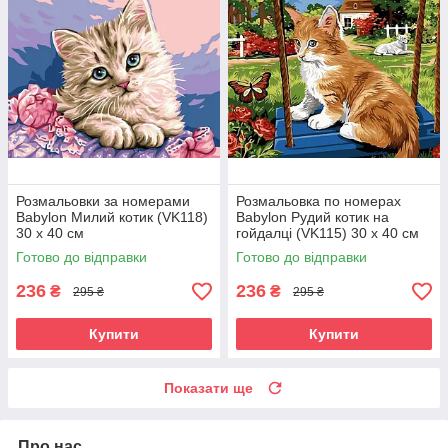
Розмальовки за номерами
Розмальовка по номерах
Babylon Милий котик (VK118)
Babylon Рудий котик на
30 х 40 см
гойдалці (VK115) 30 х 40 см
Готово до відправки
Готово до відправки
236
236
₴
₴
295 ₴
295 ₴
Купити
Купити
Показати ще
Про нас