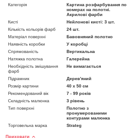
Категорія
Картина розфарбування по
номерах на полотні.
Акрилові фарби
Кисті
Нейлонові кисті: 3 шт.
Кількість кольорів фарб
24 шт.
Матеріал поверхні
Бавовняний полотно
Наявність коробки
У коробці
Спрямованість
Вертикальна
Натяжка полотна
Галерейна
Необхідність змішування
Не вимагається
фарб
Підрамник
Дерев'яний
Розмір картини
40 х 50 см
Рекомендований вік
7 - 99 років
Складність малюнка
3 рівень
Тип поверхні
Полотно з
пронумерованими
контурами малюнка
Торговельна марка
Strateg
Приховати