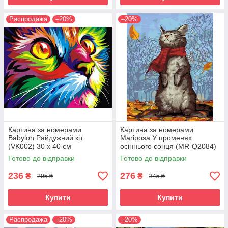
Распродажа
–20%
–20%
Картина за номерами
Картина за номерами
Babylon Райдужний кіт
Mariposa У променях
(VK002) 30 х 40 см
осіннього сонця (MR-Q2084)
40 х 50 см
Готово до відправки
Готово до відправки
236
276
₴
₴
295 ₴
345 ₴
Купити
Купити
Распродажа
–20%
–20%