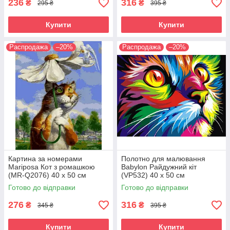
236
316
₴
₴
295 ₴
395 ₴
Купити
Купити
Распродажа
–20%
Распродажа
–20%
Картина за номерами
Полотно для малювання
Mariposa Кот з ромашкою
Babylon Райдужний кіт
(MR-Q2076) 40 х 50 см
(VP532) 40 х 50 см
Готово до відправки
Готово до відправки
276
316
₴
₴
345 ₴
395 ₴
Купити
Купити