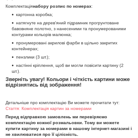
Комплектація
набору розпис по номерах
:
картонна коробка;
натягнуте на дерев'яний підрамник прогрунтоване
бавовняне полотно, з нанесеними та пронумерованими
контурами кольорів малюнка;
пронумеровані акрилові фарби в щільно закритих
контейнерах;
пензлики (3 шт.);
настінні кріплення, щоб ви могли повісити картину (2
шт.).
Зверніть увагу! Кольори і чіткість картини може
відрізнятись від зображення!
Детальніше про комплектацію Ви можете прочитати тут:
Стаття: Комплектація картин за номерами
Перед відправкою замовлень ми перевіряємо
комплектацію кожної розмальовки. Тому ви можете
купити картину за номерами в нашому інтернет-магазині і
не хвилюватися про її цілісність.