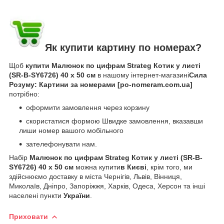
Як купити картину по номерах?
Щоб
купити Малюнок по цифрам Strateg Котик у листі
(SR-B-SY6726) 40 х 50 см
в нашому інтернет-магазині
Сила
Розуму: Картини за номерами [po-nomeram.com.ua]
потрібно:
оформити замовлення через корзину
скористатися формою Швидке замовлення, вказавши
лиши номер вашого мобільного
зателефонувати нам.
Набір
Малюнок по цифрам Strateg Котик у листі (SR-B-
SY6726) 40 х 50 см
можна купити
в Києві
, крім того, ми
здійснюємо доставку в міста Чернігів, Львів, Вінниця,
Миколаїв, Дніпро, Запоріжжя, Харків, Одеса, Херсон та інші
населені пункти
України
.
Приховати