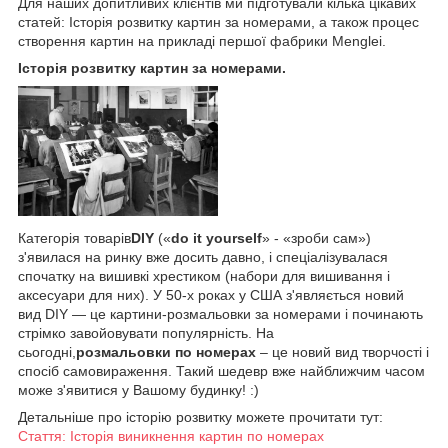
Для наших допитливих клієнтів ми підготували кілька цікавих
статей: Історія розвитку картин за номерами, а також процес
створення картин на прикладі першої фабрики Menglei.
Історія розвитку картин за номерами.
Категорія товарів
DIY
(«
do it yourself
» - «зроби сам»)
з'явилася на ринку вже досить давно, і спеціалізувалася
спочатку на вишивкі хрестиком (набори для вишивання і
аксесуари для них). У 50-х роках у США з'являється новий
вид DIY — це картини-розмальовки за номерами і починають
стрімко завойовувати популярність. На
сьогодні,
розмальовки по номерах
– це новий вид творчості і
спосіб самовираження. Такий шедевр вже найближчим часом
може з'явитися у Вашому будинку! :)
Детальніше про історію розвитку можете прочитати тут:
Стаття: Історія виникнення картин по номерах