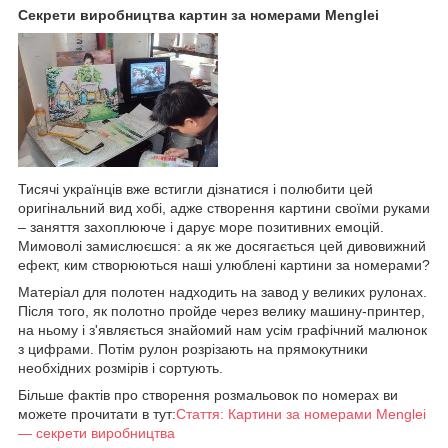
Секрети виробництва картин за номерами Menglei
Тисячі українців вже встигли дізнатися і полюбити цей
оригінальний вид хобі, адже створення картини своїми руками
– заняття захоплююче і дарує море позитивних емоцій.
Мимоволі замислюєшся: а як же досягається цей дивовижний
ефект, ким створюються наші улюблені картини за номерами?
Матеріал для полотен надходить на завод у великих рулонах.
Після того, як полотно пройде через велику машину-принтер,
на ньому і з'являється знайомий нам усім графічний малюнок
з цифрами. Потім рулон розрізають на прямокутники
необхідних розмірів і сортують.
Більше фактів про створення розмальовок по номерах ви
можете прочитати в тут:
Стаття: Картини за номерами Menglei
— секрети виробництва