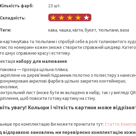
Кількість фарб:
23 шт.
Складність:
Теги:
кава, чашка, квіти, букет, тюльпани, ваза
и картинуКава та тюльпани і спробуй себе в ролі талановитого ху
пис по номерам» кожен зможе створити справжній шедевр. Категор
то цінує справжню красу і естетику.
ектація
набору для малювання
:
упаковка — прозора щільна плівка;
закріплене на дерев'яний підрамник полотно з поліестеру з нанесе
пронумеровані акрилові фарби в щільно закритих контейнерах;
пензлики;
контрольний лист (може бути як вкладено в набір, так і у вигляді QR
кріплення, щоб повісити готову картину на стіну.
ніть увагу! Кольори і чіткість картини може відрізн
ьніше про комплектацію Ви можете прочитати тут:
Стаття: Компле
 відправкою замовлень ми перевіряємо комплектацію кожно