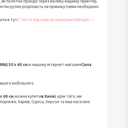
о, як полотно пройде через велику машину-принтер,
 Потім рулон розрізають на прямокутники необхідних
ти в тут:
Стаття: Картини за номерами Menglei —
86) 50 х 60 см
в нашому інтернет-магазині
Сила
ашого мобільного
х 60 см
можна купити
в Києві
, крім того, ми
апоріжжя, Харків, Одеса, Херсон та інші населені