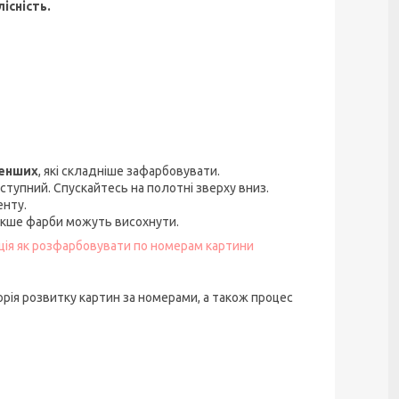
існість.
менших
, які складніше зафарбовувати.
ступний. Спускайтесь на полотні зверху вниз.
енту.
акше фарби можуть висохнути.
кція як розфарбовувати по номерам картини
орія розвитку картин за номерами, а також процес