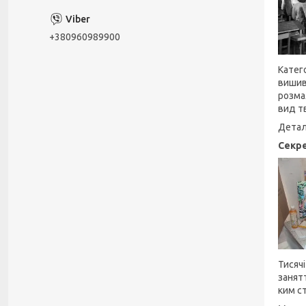
+380960989900
Катего
вишив
розма
вид т
Детал
Секре
Тисяч
занят
ким с