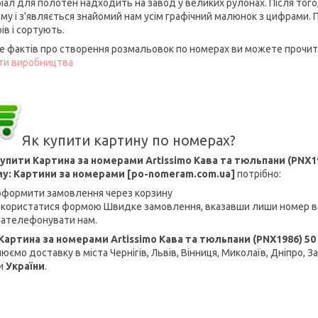
іал для полотен надходить на завод у великих рулонах. Після тог
ому і з'являється знайомий нам усім графічний малюнок з цифрами.
ів і сортують.
е фактів про створення розмальовок по номерах ви можете прочита
ти виробництва
Як купити картину по номерах?
упити Картина за номерами Artissimo Кава та тюльпани (PNX19
у: Картини за номерами [po-nomeram.com.ua]
потрібно:
оформити замовлення через корзину
скористатися формою Швидке замовлення, вказавши лиши номер в
зателефонувати нам.
Картина за номерами Artissimo Кава та тюльпани (PNX1986) 50 
юємо доставку в міста Чернігів, Львів, Вінниця, Миколаїв, Дніпро, З
и
України
.