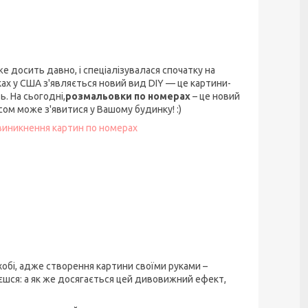
вже досить давно, і спеціалізувалася спочатку на
ках у США з'являється новий вид DIY — це картини-
. На сьогодні,
розмальовки по номерах
– це новий
ом може з'явитися у Вашому будинку! :)
 виникнення картин по номерах
хобі, адже створення картини своїми руками –
шся: а як же досягається цей дивовижний ефект,