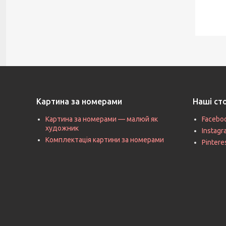
Картина за номерами
Наші ст
Картина за номерами — малюй як
Facebo
художник
Instag
Комплектація картини за номерами
Pintere