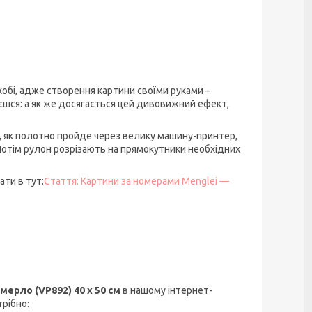
хобі, адже створення картини своїми руками –
шся: а як же досягається цей дивовижний ефект,
о, як полотно пройде через велику машину-принтер,
 Потім рулон розрізають на прямокутники необхідних
ти в тут:
Стаття: Картини за номерами Menglei —
ерло (VP892) 40 х 50 см
в нашому інтернет-
рібно: