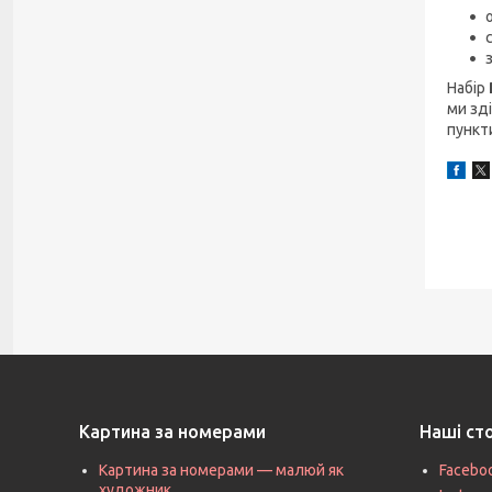
Набір
ми зді
пункт
Картина за номерами
Наші ст
Картина за номерами — малюй як
Facebo
художник