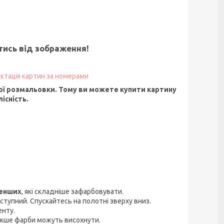
ятись від зображення!
ктація картин за номерами
ї розмальовки. Тому ви можете купити картину
існість.
менших
, які складніше зафарбовувати.
ступний. Спускайтесь на полотні зверху вниз.
енту.
акше фарби можуть висохнути.