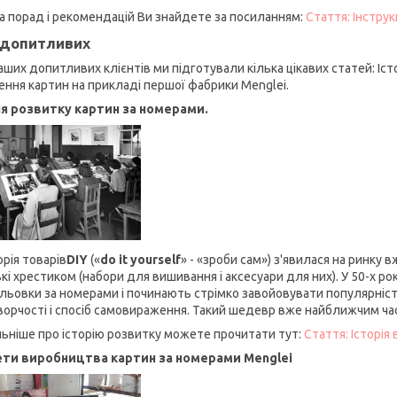
а порад і рекомендацій Ви знайдете за посиланням:
Стаття: Інстру
допитливих
аших допитливих клієнтів ми підготували кілька цікавих статей: Іст
ення картин на прикладі першої фабрики Menglei.
ія розвитку картин за номерами.
рія товарів
DIY
(«
do it yourself
» - «зроби сам») з'явилася на ринку 
кі хрестиком (набори для вишивання і аксесуари для них). У 50-х ро
льовки за номерами і починають стрімко завойовувати популярність
ворчості і спосіб самовираження. Такий шедевр вже найближчим час
ьніше про історію розвитку можете прочитати тут:
Стаття: Історія
ти виробництва картин за номерами Menglei