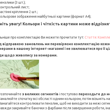
пензлики (3 шт.);
контрольний лист;
настінні кріплення 2 шт.;
кольорове зображення майбутньої картини (формат А4);
ніть увагу! Кольори і чіткість картини може відрізн
ьніше про комплектацію Ви можете прочитати тут:
Стаття: Компле
 відправкою замовлень ми перевіряємо комплектацію кожно
мерами в нашому інтернет-магазині і не хвилюватися про її ціл
ди щодо живопису за номерами.
Розпочинайте
з великих сегментів
і поступово
переходьте до 
Замалюйте спочатку всі обсласті одним кольором, потім візьміть на
Намагайтеся контролювати пензлик, щоб не виходити за межі сегм
Завжди закривайте баночки з фарбами після завершення роботи, ін