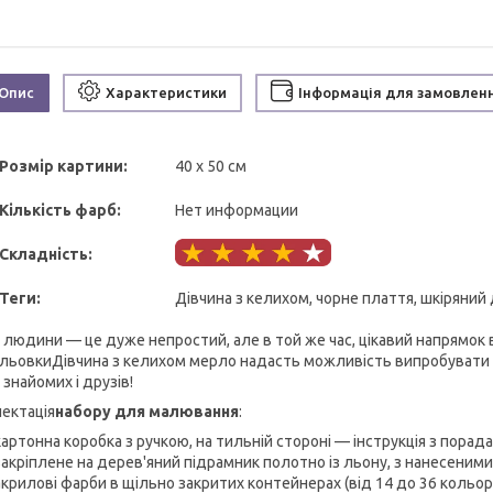
Опис
Характеристики
Інформація для замовлен
Розмір картини:
40 х 50 см
Кількість фарб:
Нет информации
Складність:
Теги:
Дівчина з келихом, чорне плаття, шкіряний
 людини — це дуже непростий, але в той же час, цікавий напрямок
льовкиДівчина з келихом мерло надасть можливість випробувати сво
знайомих і друзів!
ектація
набору для малювання
:
картонна коробка з ручкою, на тильній стороні — інструкція з порад
закріплене на дерев'яний підрамник полотно із льону, з нанесеним
акрилові фарби в щільно закритих контейнерах (від 14 до 36 кольорі