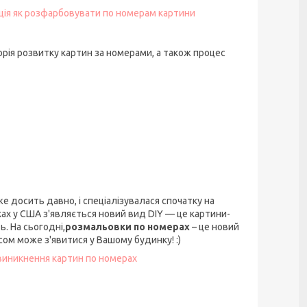
кція як розфарбовувати по номерам картини
орія розвитку картин за номерами, а також процес
вже досить давно, і спеціалізувалася спочатку на
ках у США з'являється новий вид DIY — це картини-
. На сьогодні,
розмальовки по номерах
– це новий
ом може з'явитися у Вашому будинку! :)
 виникнення картин по номерах