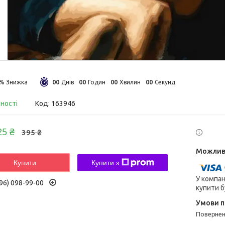
0
0
0
0
0
0
0
0
5%
Днів
Годин
Хвилин
Секунд
вності
Код:
163946
25 ₴
395 ₴
Купити
Купити з
У компан
96) 098-99-00
купити б
поверне