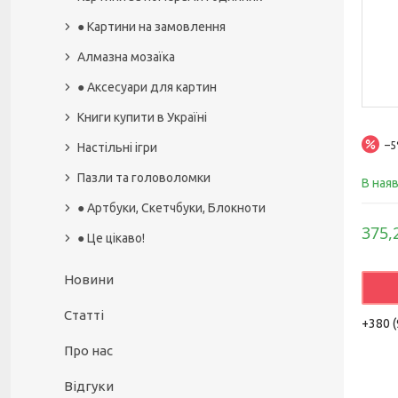
● Картини на замовлення
Алмазна мозаїка
● Аксесуари для картин
Книги купити в Україні
–
Настільні ігри
Пазли та головоломки
В ная
● Артбуки, Скетчбуки, Блокноти
375,
● Це цікаво!
Новини
Статті
+380 (
Про нас
Відгуки