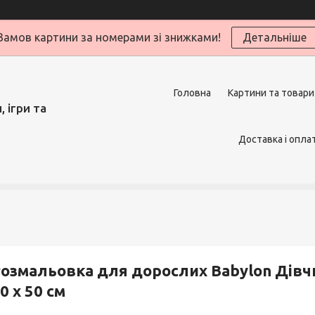
Замов картини за номерами зі знижками!
Детальніше
Головна
Картини та товари
 ігри та
Доставка і опла
озмальовка для дорослих Babylon Дівч
0 х 50 см