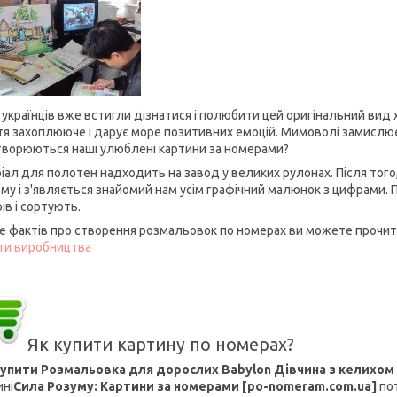
і українців вже встигли дізнатися і полюбити цей оригінальний вид 
тя захоплююче і дарує море позитивних емоцій. Мимоволі замислює
творюються наші улюблені картини за номерами?
іал для полотен надходить на завод у великих рулонах. Після тог
ому і з'являється знайомий нам усім графічний малюнок з цифрами.
ів і сортують.
е фактів про створення розмальовок по номерах ви можете прочита
ти виробництва
Як купити картину по номерах?
упити Розмальовка для дорослих Babylon Дівчина з келихом м
ині
Сила Розуму: Картини за номерами [po-nomeram.com.ua]
пот