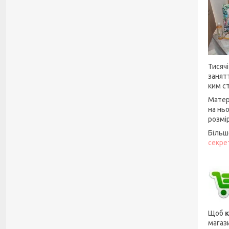
Тисяч
занят
ким с
Матер
на нь
розмір
Більш
секре
Щоб
к
магаз