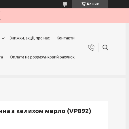
Кошик
Знижки, акції, про нас
Контакти
та
Оплата на розрахунковий рахунок
ина з келихом мерло (VP892)