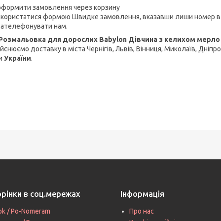
оформити замовлення через корзину
скористатися формою Швидке замовлення, вказавши лиши номер в
зателефонувати нам.
Розмальовка для дорослих Babylon Дівчина з келихом мерло (
йснюємо доставку в міста Чернігів, Львів, Вінниця, Миколаїв, Дніпро
и
України
.
орінки в соц.мережах
Інформація
ok / Po-Nomeram
Про нас