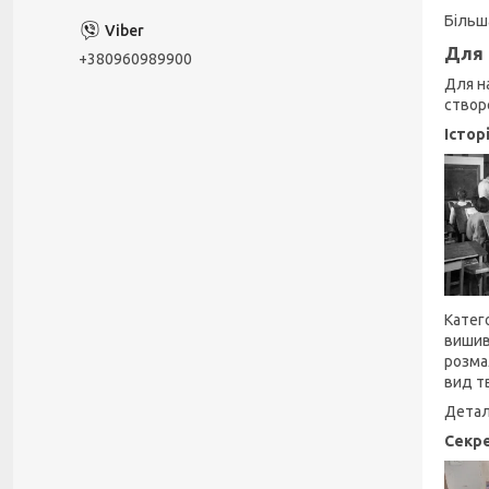
Більш
Для 
+380960989900
Для н
створ
Істор
Катего
вишив
розма
вид т
Детал
Секре