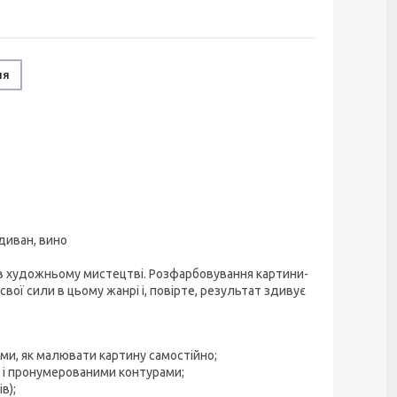
ня
 диван, вино
 в художньому мистецтві. Розфарбовування картини-
ї сили в цьому жанрі і, повірте, результат здивує
ами, як малювати картину самостійно;
и і пронумерованими контурами;
в);