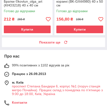
Братки ©kovtun_olga_art
корзині (BK-GX44980) 40 х 50
(KHO3218) 40 х 40 см
см
Готово до відправки
Готово до відправки
212
156,80
₴
₴
265 ₴
196 ₴
Купити
Купити
Показати ще
Про нас
99% позитивних з 1102 відгуків за рік
Працює з 26.09.2013
м. Київ
проспект Степана Бандери 6, корпус №1 (поруч станція
метро Почайна). Працює склад з понеділка по п'ятницю з
9:00 до 18:00, Київ, Україна
Контакти