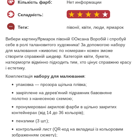
Кількість фарб:
Нет информации
Складність:
Теги:
півонії, квіти, люди, ярмарок
Вибери картинуЯрмарок півоній ©Оксана Воробій і спробуй
себе в ролі талановитого художника! За допомогою набору
для малювання «живопис по номерам» кожен зможе
створити справжній шедевр. Категорія квіти, букети,
натюрморти відмінно підходить тим, хто цінує справжню красу
і естетику.
Комплектація
набору для малювання
:
упаковка — прозора щільна плівка;
закріплене на дерев'яний підрамник бавовняне
полотно з нанесеною схемою;
пронумеровані акрилові фарби в щільно закритих
контейнерах (від 14 до 36 кольорів);
пензлики (3 шт.);
контрольний лист (QR-код на вкладиші із кольоровим
зображенням сюжету);