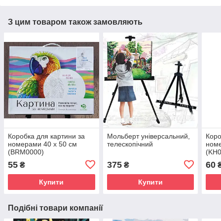
З цим товаром також замовляють
Коробка для картини за
Мольберт універсальний,
Коро
номерами 40 х 50 см
телескопічний
номе
(BRM0000)
(KH0
55
375
60
₴
₴
Купити
Купити
Подібні товари компанії