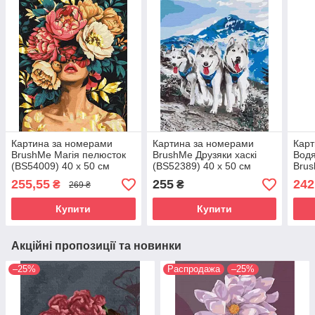
Картина за номерами
Картина за номерами
Карт
BrushMe Магія пелюсток
BrushMe Друзяки хаскі
Водя
(BS54009) 40 х 50 см
(BS52389) 40 х 50 см
Brus
255,55
255
242
₴
₴
269 ₴
Купити
Купити
Акційні пропозиції та новинки
–25%
Распродажа
–25%