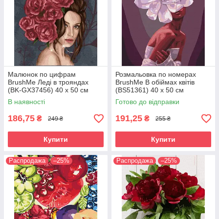
Малюнок по цифрам
Розмальовка по номерах
BrushMe Леді в трояндах
BrushMe В обіймах квітів
(BK-GX37456) 40 х 50 см
(BS51361) 40 х 50 см
В наявності
Готово до відправки
186,75
191,25
₴
₴
249 ₴
255 ₴
Купити
Купити
Распродажа
–25%
Распродажа
–25%