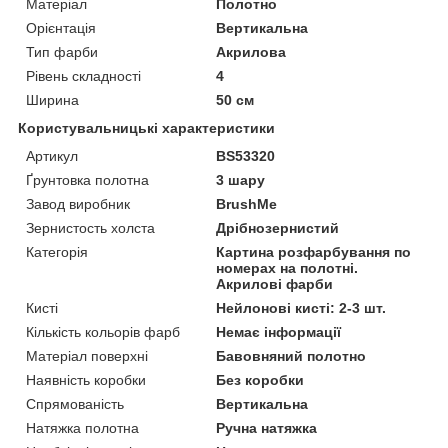
Матеріал
Полотно
Орієнтація
Вертикальна
Тип фарби
Акрилова
Рівень складності
4
Ширина
50 см
Користувальницькі характеристики
Артикул
BS53320
Ґрунтовка полотна
3 шару
Завод виробник
BrushMe
Зернистость холста
Дрібнозернистий
Категорія
Картина розфарбування по
номерах на полотні.
Акрилові фарби
Кисті
Нейлонові кисті: 2-3 шт.
Кількість кольорів фарб
Немає інформації
Матеріал поверхні
Бавовняний полотно
Наявність коробки
Без коробки
Спрямованість
Вертикальна
Натяжка полотна
Ручна натяжка