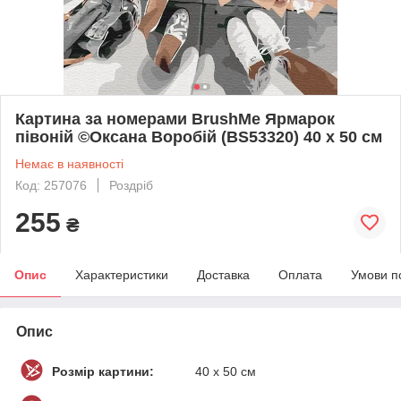
Картина за номерами BrushMe Ярмарок
півоній ©Оксана Воробій (BS53320) 40 х 50 см
Немає в наявності
Код: 257076
Роздріб
255
₴
Опис
Характеристики
Доставка
Оплата
Умови п
Опис
Розмір картини:
40 х 50 см