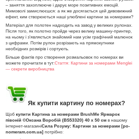
– заняття захоплююче і дарує море позитивних емоцій.
Мимоволі замислюєшся: а як же досягається цей дивовижний
ефект, ким створюються наші улюблені картини за номерами?
Матеріал для полотен надходить на завод у великих рулонах.
Після того, як полотно пройде через велику машину-принтер,
на ньому і з'являється знайомий нам усім графічний малюнок
з цифрами. Потім рулон розрізають на прямокутники
необхідних розмірів і сортують.
Більше фактів про створення розмальовок по номерах ви
можете прочитати в тут:
Стаття: Картини за номерами Menglei
— секрети виробництва
Як купити картину по номерах?
Щоб
купити Картина за номерами BrushMe Ярмарок
півоній ©Оксана Воробій (BS53320) 40 х 50 см
в нашому
інтернет-магазині
Сила Розуму: Картини за номерами [po-
nomeram.com.ua]
потрібно: