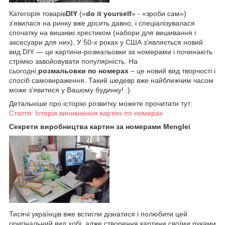
Категорія товарів
DIY
(«
do it yourself
» - «зроби сам»)
з'явилася на ринку вже досить давно, і спеціалізувалася
спочатку на вишивкі хрестиком (набори для вишивання і
аксесуари для них). У 50-х роках у США з'являється новий
вид DIY — це картини-розмальовки за номерами і починають
стрімко завойовувати популярність. На
сьогодні,
розмальовки по номерах
– це новий вид творчості і
спосіб самовираження. Такий шедевр вже найближчим часом
може з'явитися у Вашому будинку! :)
Детальніше про історію розвитку можете прочитати тут:
Стаття: Історія виникнення картин по номерах
Секрети виробництва картин за номерами Menglei
Тисячі українців вже встигли дізнатися і полюбити цей
оригінальний вид хобі, адже створення картини своїми руками