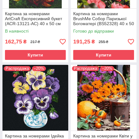
Картина за номерами
Картина за номерами
ArtCraft Експресивний букет
BrushMe Собор Паризької
(ACR-13121-AC) 40 х 50 см
Богоматері (BS52328) 40 х 50
см
В наявності
Готово до відправки
162,75
191,25
₴
₴
217 ₴
255 ₴
Купити
Купити
Распродажа
–20%
Распродажа
–20%
Картина за номерами Ідейка
Картина за номерами Квіти у