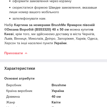
оформити замовлення через корзину
скористатися формою Швидке замовлення, вказавши
лиши номер вашого мобільного
зателефонувати нам.
Набір
Картина за номерами BrushMe Ярмарок півоній
©Оксана Воробій (BS53320) 40 х 50 см
можна купити
в
Києві
, крім того, ми здійснюємо доставку в міста Чернігів,
Львів, Вінниця, Миколаїв, Дніпро, Запоріжжя, Харків, Одеса,
Херсон та інші населені пункти
України
.
Приховати
Характеристики
Основні атрибути
Виробник
Brushme
Країна виробник
Україна
Довжина
40 см
Жанр
Квіти