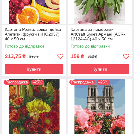
Картина Розмальовка Ідейка
Картина за номерами
Апетитні фрукти (KHO2937)
ArtCraft Букет Армані (ACR-
40 х 50 см
12124-AC) 40 х 50 см
Готово до відправки
Готово до відправки
213,75
159
₴
₴
285 ₴
212 ₴
Купити
Купити
Распродажа
–25%
Распродажа
–25%