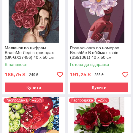
Малюнок по цифрам
Розмальовка по номерах
BrushMe Леді в трояндах
BrushMe В обіймах квітів
(BK-GX37456) 40 х 50 см
(BS51361) 40 х 50 см
В наявності
Готово до відправки
186,75
191,25
₴
₴
249 ₴
255 ₴
Купити
Купити
Распродажа
–25%
Распродажа
–25%