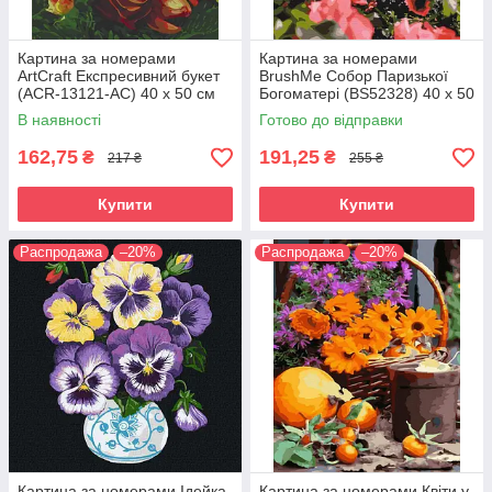
Картина за номерами
Картина за номерами
ArtCraft Експресивний букет
BrushMe Собор Паризької
(ACR-13121-AC) 40 х 50 см
Богоматері (BS52328) 40 х 50
см
В наявності
Готово до відправки
162,75
191,25
₴
₴
217 ₴
255 ₴
Купити
Купити
Распродажа
–20%
Распродажа
–20%
Картина за номерами Ідейка
Картина за номерами Квіти у