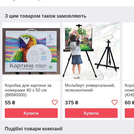
З цим товаром також замовляють
Коробка для картини за
Мольберт універсальний,
Коро
номерами 40 х 50 см
телескопічний
номе
(BRM0000)
(KH0
55
375
60
₴
₴
Купити
Купити
Подібні товари компанії