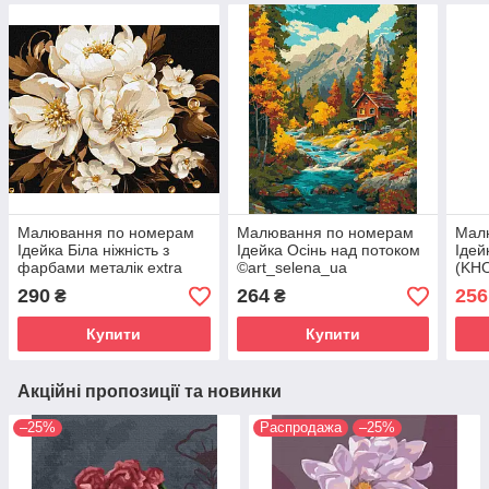
Малювання по номерам
Малювання по номерам
Мал
Ідейка Біла ніжність з
Ідейка Осінь над потоком
Ідей
фарбами металік extra
©art_selena_ua
(KHO
©victoria_art___
(KHO6416) 40 х 50 см
290
264
256
₴
₴
(KHO3271) 40 х 50 см
Купити
Купити
Акційні пропозиції та новинки
–25%
Распродажа
–25%