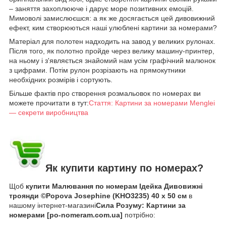
– заняття захоплююче і дарує море позитивних емоцій.
Мимоволі замислюєшся: а як же досягається цей дивовижний
ефект, ким створюються наші улюблені картини за номерами?
Матеріал для полотен надходить на завод у великих рулонах.
Після того, як полотно пройде через велику машину-принтер,
на ньому і з'являється знайомий нам усім графічний малюнок
з цифрами. Потім рулон розрізають на прямокутники
необхідних розмірів і сортують.
Більше фактів про створення розмальовок по номерах ви
можете прочитати в тут:
Стаття: Картини за номерами Menglei
— секрети виробництва
Як купити картину по номерах?
Щоб
купити Малювання по номерам Ідейка Дивовижні
троянди ©Popova Josephine (KHO3235) 40 х 50 см
в
нашому інтернет-магазині
Сила Розуму: Картини за
номерами [po-nomeram.com.ua]
потрібно: