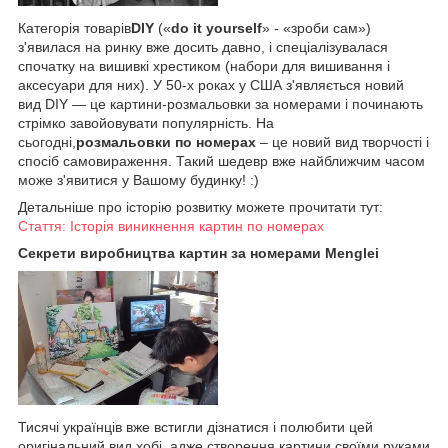
Категорія товарів
DIY
(«
do it yourself
» - «зроби сам»)
з'явилася на ринку вже досить давно, і спеціалізувалася
спочатку на вишивкі хрестиком (набори для вишивання і
аксесуари для них). У 50-х роках у США з'являється новий
вид DIY — це картини-розмальовки за номерами і починають
стрімко завойовувати популярність. На
сьогодні,
розмальовки по номерах
– це новий вид творчості і
спосіб самовираження. Такий шедевр вже найближчим часом
може з'явитися у Вашому будинку! :)
Детальніше про історію розвитку можете прочитати тут:
Стаття: Історія виникнення картин по номерах
Секрети виробництва картин за номерами Menglei
Тисячі українців вже встигли дізнатися і полюбити цей
оригінальний вид хобі, адже створення картини своїми руками