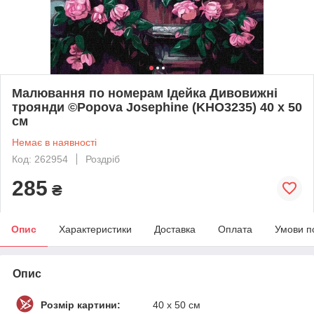
Малювання по номерам Ідейка Дивовижні
троянди ©Popova Josephine (KHO3235) 40 х 50
см
Немає в наявності
Код: 262954
Роздріб
285
₴
Опис
Характеристики
Доставка
Оплата
Умови п
Опис
Розмір картини:
40 х 50 см