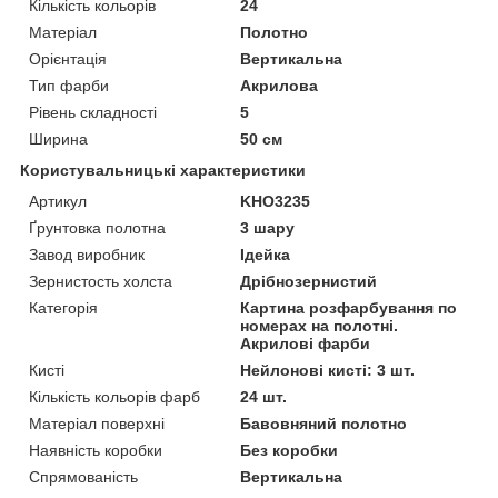
Кількість кольорів
24
Матеріал
Полотно
Орієнтація
Вертикальна
Тип фарби
Акрилова
Рівень складності
5
Ширина
50 см
Користувальницькі характеристики
Артикул
KHO3235
Ґрунтовка полотна
3 шару
Завод виробник
Ідейка
Зернистость холста
Дрібнозернистий
Категорія
Картина розфарбування по
номерах на полотні.
Акрилові фарби
Кисті
Нейлонові кисті: 3 шт.
Кількість кольорів фарб
24 шт.
Матеріал поверхні
Бавовняний полотно
Наявність коробки
Без коробки
Спрямованість
Вертикальна