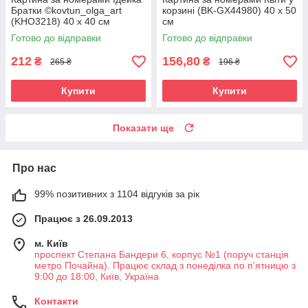
Братки ©kovtun_olga_art
корзині (BK-GX44980) 40 х 50
(KHO3218) 40 х 40 см
см
Готово до відправки
Готово до відправки
212
156,80
₴
₴
265 ₴
196 ₴
Купити
Купити
Показати ще
Про нас
99% позитивних з 1104 відгуків за рік
Працює з 26.09.2013
м. Київ
проспект Степана Бандери 6, корпус №1 (поруч станція
метро Почайна). Працює склад з понеділка по п'ятницю з
9:00 до 18:00, Київ, Україна
Контакти