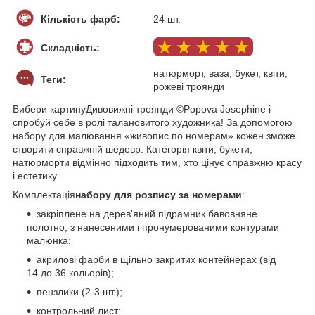
Кількість фарб:
24 шт.
Складність:
натюрморт, ваза, букет, квіти,
Теги:
рожеві троянди
Вибери картинуДивовижні троянди ©Popova Josephine і
спробуй себе в ролі талановитого художника! За допомогою
набору для малювання «живопис по номерам» кожен зможе
створити справжній шедевр. Категорія квіти, букети,
натюрморти відмінно підходить тим, хто цінує справжню красу
і естетику.
Комплектація
набору для розпису за номерами
:
закріплене на дерев'яний підрамник бавовняне
полотно, з нанесеними і пронумерованими контурами
малюнка;
акрилові фарби в щільно закритих контейнерах (від
14 до 36 кольорів);
пензлики (2-3 шт.);
контрольний лист;