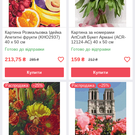
Картина Розмальовка Ідейка
Картина за номерами
Апетитні фрукти (KHO2937)
ArtCraft Букет Армані (ACR-
40 х 50 см
12124-AC) 40 х 50 см
Готово до відправки
Готово до відправки
213,75
159
₴
₴
285 ₴
212 ₴
Купити
Купити
Распродажа
–25%
Распродажа
–25%