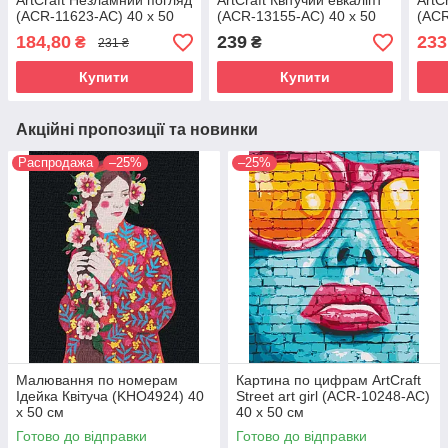
ArtCraft Незламний погляд
ArtCraft Квітучий евкаліпт
ArtC
(ACR-11623-AC) 40 х 50
(ACR-13155-AC) 40 х 50
(ACR
см
см
см
184,80
239
233
₴
₴
231 ₴
Купити
Купити
Акційні пропозиції та новинки
Распродажа
–25%
–25%
Малювання по номерам
Картина по цифрам ArtCraft
Ідейка Квітуча (KHO4924) 40
Street art girl (ACR-10248-AC)
х 50 см
40 х 50 см
Готово до відправки
Готово до відправки