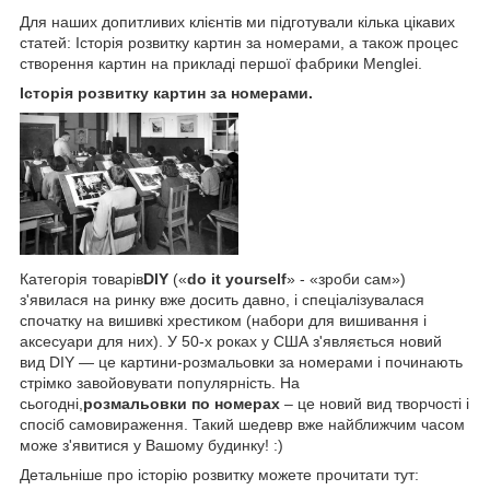
Для наших допитливих клієнтів ми підготували кілька цікавих
статей: Історія розвитку картин за номерами, а також процес
створення картин на прикладі першої фабрики Menglei.
Історія розвитку картин за номерами.
Категорія товарів
DIY
(«
do it yourself
» - «зроби сам»)
з'явилася на ринку вже досить давно, і спеціалізувалася
спочатку на вишивкі хрестиком (набори для вишивання і
аксесуари для них). У 50-х роках у США з'являється новий
вид DIY — це картини-розмальовки за номерами і починають
стрімко завойовувати популярність. На
сьогодні,
розмальовки по номерах
– це новий вид творчості і
спосіб самовираження. Такий шедевр вже найближчим часом
може з'явитися у Вашому будинку! :)
Детальніше про історію розвитку можете прочитати тут: