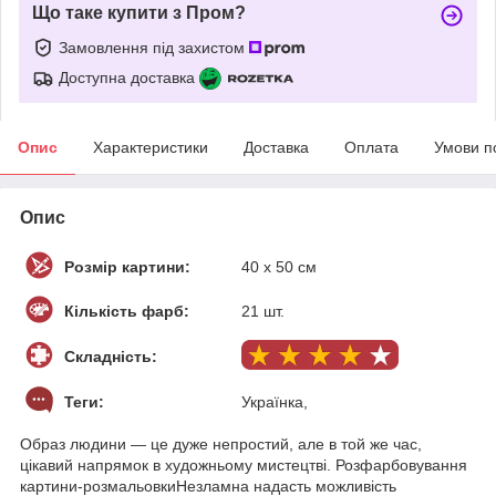
Що таке купити з Пром?
Замовлення під захистом
Доступна доставка
Опис
Характеристики
Доставка
Оплата
Умови п
Опис
Розмір картини:
40 х 50 см
Кількість фарб:
21 шт.
Складність:
Теги:
Українка,
Образ людини — це дуже непростий, але в той же час,
цікавий напрямок в художньому мистецтві. Розфарбовування
картини-розмальовкиНезламна надасть можливість