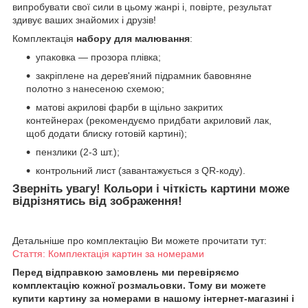
випробувати свої сили в цьому жанрі і, повірте, результат
здивує ваших знайомих і друзів!
Комплектація
набору для малювання
:
упаковка — прозора плівка;
закріплене на дерев'яний підрамник бавовняне
полотно з нанесеною схемою;
матові акрилові фарби в щільно закритих
контейнерах (рекомендуємо придбати акриловий лак,
щоб додати блиску готовій картині);
пензлики (2-3 шт.);
контрольний лист (завантажується з QR-коду).
Зверніть увагу! Кольори і чіткість картини може
відрізнятись від зображення!
Детальніше про комплектацію Ви можете прочитати тут:
Стаття: Комплектація картин за номерами
Перед відправкою замовлень ми перевіряємо
комплектацію кожної розмальовки. Тому ви можете
купити картину за номерами в нашому інтернет-магазині і