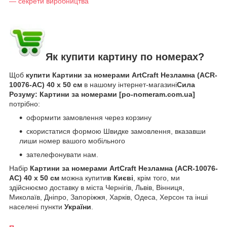
— секрети виробництва
Як купити картину по номерах?
Щоб
купити Картини за номерами ArtCraft Незламна (ACR-
10076-AC) 40 х 50 см
в нашому інтернет-магазині
Сила
Розуму: Картини за номерами [po-nomeram.com.ua]
потрібно:
оформити замовлення через корзину
скористатися формою Швидке замовлення, вказавши
лиши номер вашого мобільного
зателефонувати нам.
Набір
Картини за номерами ArtCraft Незламна (ACR-10076-
AC) 40 х 50 см
можна купити
в Києві
, крім того, ми
здійснюємо доставку в міста Чернігів, Львів, Вінниця,
Миколаїв, Дніпро, Запоріжжя, Харків, Одеса, Херсон та інші
населені пункти
України
.