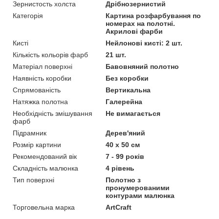
Зернистость холста
Дрібнозернистий
Категорія
Картина розфарбування по
номерах на полотні.
Акрилові фарби
Кисті
Нейлонові кисті: 2 шт.
Кількість кольорів фарб
21 шт.
Матеріал поверхні
Бавовняний полотно
Наявність коробки
Без коробки
Спрямованість
Вертикальна
Натяжка полотна
Галерейна
Необхідність змішування
Не вимагається
фарб
Підрамник
Дерев'яний
Розмір картини
40 х 50 см
Рекомендований вік
7 - 99 років
Складність малюнка
4 рівень
Тип поверхні
Полотно з
пронумерованими
контурами малюнка
Торговельна марка
ArtCraft