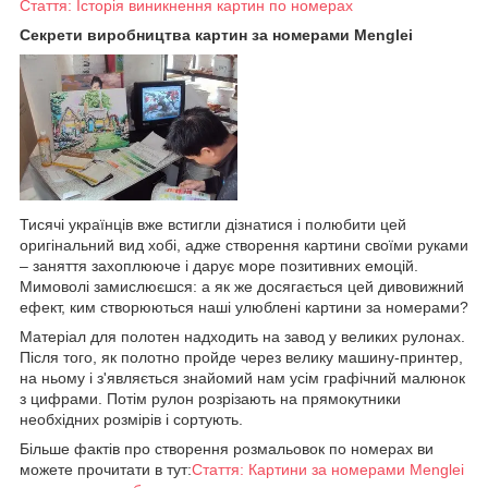
Стаття: Історія виникнення картин по номерах
Секрети виробництва картин за номерами Menglei
Тисячі українців вже встигли дізнатися і полюбити цей
оригінальний вид хобі, адже створення картини своїми руками
– заняття захоплююче і дарує море позитивних емоцій.
Мимоволі замислюєшся: а як же досягається цей дивовижний
ефект, ким створюються наші улюблені картини за номерами?
Матеріал для полотен надходить на завод у великих рулонах.
Після того, як полотно пройде через велику машину-принтер,
на ньому і з'являється знайомий нам усім графічний малюнок
з цифрами. Потім рулон розрізають на прямокутники
необхідних розмірів і сортують.
Більше фактів про створення розмальовок по номерах ви
можете прочитати в тут:
Стаття: Картини за номерами Menglei