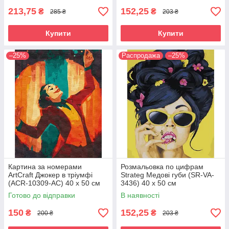
213,75
152,25
₴
₴
285 ₴
203 ₴
Купити
Купити
–25%
Распродажа
–25%
Картина за номерами
Розмальовка по цифрам
ArtCraft Джокер в тріумфі
Strateg Медові губи (SR-VA-
(ACR-10309-AC) 40 х 50 см
3436) 40 х 50 см
Готово до відправки
В наявності
150
152,25
₴
₴
200 ₴
203 ₴