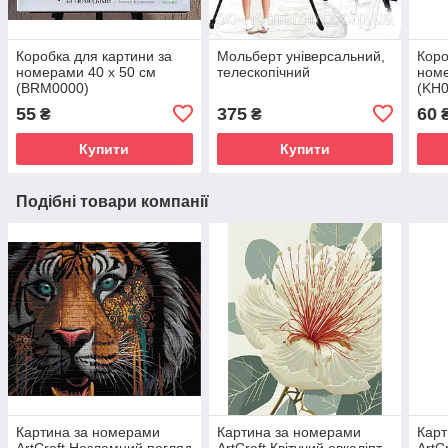
Коробка для картини за
Мольберт універсальний,
Коро
номерами 40 х 50 см
телескопічний
номе
(BRM0000)
(KH0
55
375
60
₴
₴
Купити
Купити
Подібні товари компанії
Картина за номерами
Картина за номерами
Карт