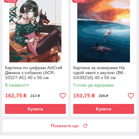
–25%
–25%
Картина по цифрам ArtCraft
Картина за номерами На
Дівчина з собакою (ACR-
одній хвилі з акулою (BK-
10327-AC) 40 х 50 см
GX39216) 40 х 50 см
В наявності
Готово до відправки
162,75
153,75
₴
₴
217 ₴
205 ₴
Купити
Купити
Показати ще