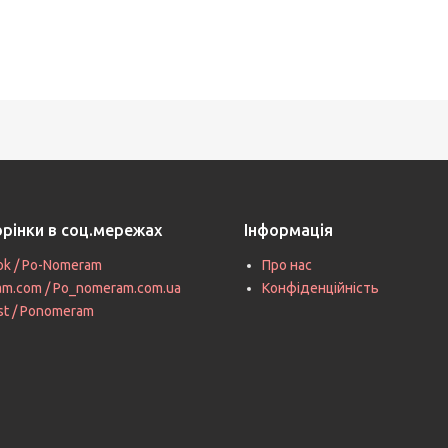
орінки в соц.мережах
Інформація
ok / Po-Nomeram
Про нас
ram.com / Po_nomeram.com.ua
Конфіденційність
st / Ponomeram