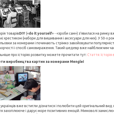
рія товарів
DIY
(«
do it yourself
» - «зроби сам») з'явилася на ринку 
кі хрестиком (набори для вишивання і аксесуари для них). У 50-х ро
льовки за номерами і починають стрімко завойовувати популярність
ворчості і спосіб самовираження. Такий шедевр вже найближчим час
ьніше про історію розвитку можете прочитати тут:
Стаття: Історія
ти виробництва картин за номерами Menglei
і українців вже встигли дізнатися і полюбити цей оригінальний вид 
тя захоплююче і дарує море позитивних емоцій. Мимоволі замислює