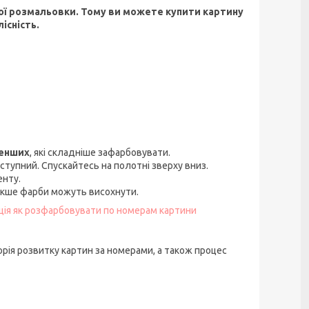
ї розмальовки. Тому ви можете купити картину
існість.
менших
, які складніше зафарбовувати.
ступний. Спускайтесь на полотні зверху вниз.
енту.
акше фарби можуть висохнути.
кція як розфарбовувати по номерам картини
орія розвитку картин за номерами, а також процес