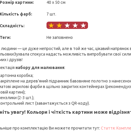
Розмір картини:
40 х 50 см
Кількість фарб:
7 шт.
Складність:
Теги:
Не заповнено
 людини — це дуже непростий, але в той же час, цікавий напрямок
льовкиЗухвала спокуса надасть можливість випробувати свої сили в
их і друзів!
ектація
набору для малювання
:
картонна коробка;
закріплене на дерев'яний підрамник бавовняне полотно з нанесено
матові акрилові фарби в щільно закритих контейнерах (рекоменду
овій картині);
пензлики (2-3 шт.);
контрольний лист (завантажується з QR-коду).
ніть увагу! Кольори і чіткість картини може відрізн
ьніше про комплектацію Ви можете прочитати тут:
Стаття: Компле