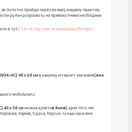
о, як полотно пройде через велику машину-принтер,
 Потім рулон розрізають на прямокутники необхідних
ти в тут:
Стаття: Картини за номерами Menglei —
034-AC) 40 х 50 см
в нашому інтернет-магазині
Сила
ашого мобільного
) 40 х 50 см
можна купити
в Києві
, крім того, ми
апоріжжя, Харків, Одеса, Херсон та інші населені