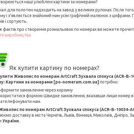
творюються наші улюблені картини за номерами?
іал для полотен надходить на завод у великих рулонах. Після тог
ому і з'являється знайомий нам усім графічний малюнок з цифрами.
ів і сортують.
е фактів про створення розмальовок по номерах ви можете прочита
ти виробництва
Як купити картину по номерах?
упити Живопис по номерам ArtCraft Зухвала спокуса (ACR-B-10
у: Картини за номерами [po-nomeram.com.ua]
потрібно:
оформити замовлення через корзину
скористатися формою Швидке замовлення, вказавши лиши номер в
зателефонувати нам.
Живопис по номерам ArtCraft Зухвала спокуса (ACR-B-10034-AC
юємо доставку в міста Чернігів, Львів, Вінниця, Миколаїв, Дніпро, З
и
України
.