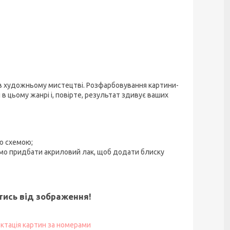
 в художньому мистецтві. Розфарбовування картини-
 цьому жанрі і, повірте, результат здивує ваших
ю схемою;
ємо придбати акриловий лак, щоб додати блиску
ятись від зображення!
ктація картин за номерами