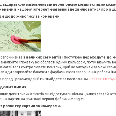
 відправкою замовлень ми перевіряємо комплектацію кожно
мерами в нашому інтернет-магазині і не хвилюватися про її ціл
ди щодо живопису за номерами.
Розпочинайте
з великих сегментів
і поступово
переходьте до 
Замалюйте спочатку всі обсласті одним кольором, потім візьміть на
Намагайтеся контролювати пензлик, щоб не виходити за межі сегм
Завжди закривайте баночки з фарбами після завершення роботи, ін
а порад і рекомендацій Ви знайдете за посиланням:
Стаття: Інстру
допитливих
аших допитливих клієнтів ми підготували кілька цікавих статей: Іст
ення картин на прикладі першої фабрики Menglei.
ія розвитку картин за номерами.