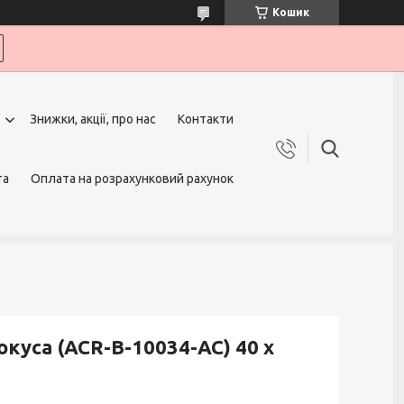
Кошик
Знижки, акції, про нас
Контакти
та
Оплата на розрахунковий рахунок
куса (ACR-B-10034-AC) 40 х