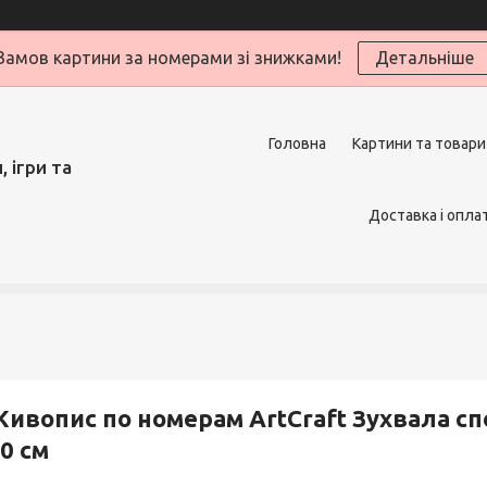
Замов картини за номерами зі знижками!
Детальніше
Головна
Картини та товари
 ігри та
Доставка і опла
ивопис по номерам ArtCraft Зухвала спо
0 см