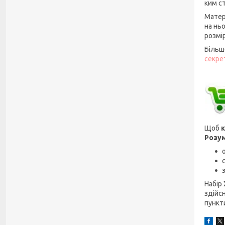
ким с
Матер
на нь
розмір
Більш
секре
Щоб
к
Розум
Набір
здійсн
пункт