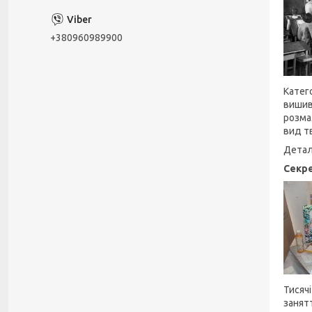
+380960989900
Катего
вишив
розма
вид т
Детал
Секре
Тисяч
занят