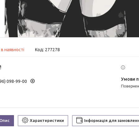
 в наявності
Код:
277278
₴
96) 098-99-00
поверне
Опис
Характеристики
Інформація для замовлен