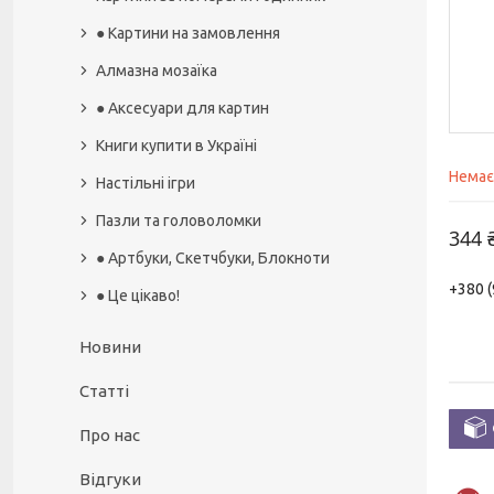
● Картини на замовлення
Алмазна мозаїка
● Аксесуари для картин
Книги купити в Україні
Немає
Настільні ігри
Пазли та головоломки
344 
● Артбуки, Скетчбуки, Блокноти
+380 (
● Це цікаво!
Новини
Статті
Про нас
Відгуки