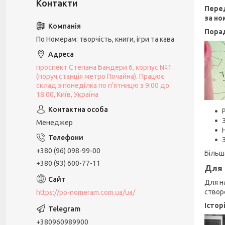
Перед
за но
Пора
По Номерам: творчість, книги, ігри та кава
проспект Степана Бандери 6, корпус №1
(поруч станція метро Почайна). Працює
склад з понеділка по п'ятницю з 9:00 до
18:00, Київ, Україна
Менеджер
+380 (96) 098-99-00
Більш
+380 (93) 600-77-11
Для 
Для н
створ
https://po-nomeram.com.ua/ua/
Істор
+380960989900