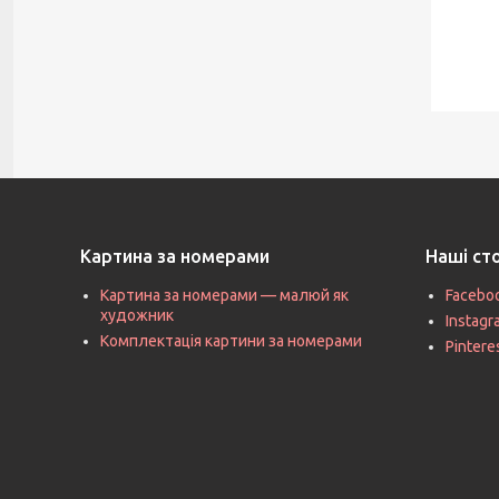
Картина за номерами
Наші ст
Картина за номерами — малюй як
Facebo
художник
Instag
Комплектація картини за номерами
Pintere