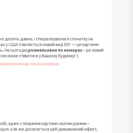
вже досить давно, і спеціалізувалася спочатку на
ках у США з'являється новий вид DIY — це картини-
. На сьогодні,
розмальовки по номерах
– це новий
ом може з'явитися у Вашому будинку! :)
 виникнення картин по номерах
хобі, адже створення картини своїми руками –
шся: а як же досягається цей дивовижний ефект,