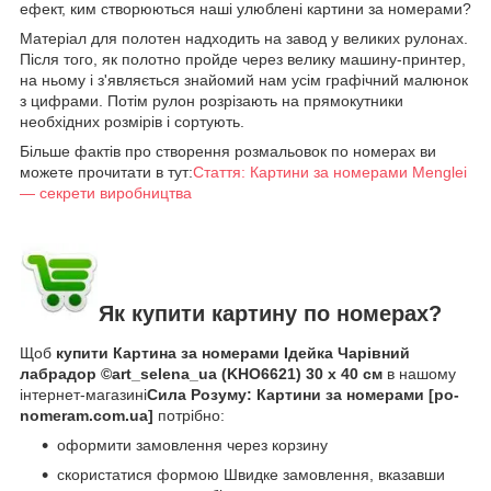
ефект, ким створюються наші улюблені картини за номерами?
Матеріал для полотен надходить на завод у великих рулонах.
Після того, як полотно пройде через велику машину-принтер,
на ньому і з'являється знайомий нам усім графічний малюнок
з цифрами. Потім рулон розрізають на прямокутники
необхідних розмірів і сортують.
Більше фактів про створення розмальовок по номерах ви
можете прочитати в тут:
Стаття: Картини за номерами Menglei
— секрети виробництва
Як купити картину по номерах?
Щоб
купити Картина за номерами Ідейка Чарівний
лабрадор ©art_selena_ua (KHO6621) 30 х 40 см
в нашому
інтернет-магазині
Сила Розуму: Картини за номерами [po-
nomeram.com.ua]
потрібно:
оформити замовлення через корзину
скористатися формою Швидке замовлення, вказавши