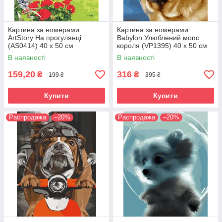
Картина за номерами
Картина за номерами
ArtStory На прогулянці
Babylon Улюблений мопс
(AS0414) 40 х 50 см
короля (VP1395) 40 х 50 см
В наявності
В наявності
159,20
316
₴
₴
199 ₴
395 ₴
Купити
Купити
Распродажа
–20%
Распродажа
–20%