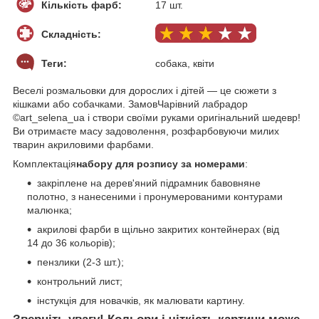
Кількість фарб:
17 шт.
Складність:
Теги:
собака, квіти
Веселі розмальовки для дорослих і дітей — це сюжети з
кішками або собачками. ЗамовЧарівний лабрадор
©art_selena_ua і створи своїми руками оригінальний шедевр!
Ви отримаєте масу задоволення, розфарбовуючи милих
тварин акриловими фарбами.
Комплектація
набору для розпису за номерами
:
закріплене на дерев'яний підрамник бавовняне
полотно, з нанесеними і пронумерованими контурами
малюнка;
акрилові фарби в щільно закритих контейнерах (від
14 до 36 кольорів);
пензлики (2-3 шт.);
контрольний лист;
інстукція для новачків, як малювати картину.