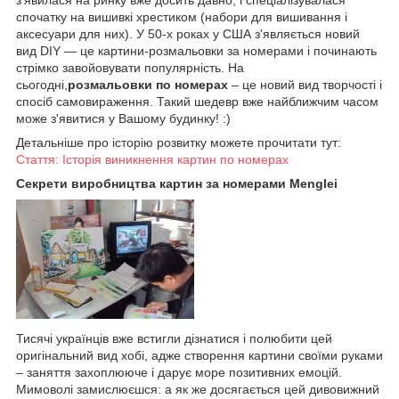
з'явилася на ринку вже досить давно, і спеціалізувалася
спочатку на вишивкі хрестиком (набори для вишивання і
аксесуари для них). У 50-х роках у США з'являється новий
вид DIY — це картини-розмальовки за номерами і починають
стрімко завойовувати популярність. На
сьогодні,
розмальовки по номерах
– це новий вид творчості і
спосіб самовираження. Такий шедевр вже найближчим часом
може з'явитися у Вашому будинку! :)
Детальніше про історію розвитку можете прочитати тут:
Стаття: Історія виникнення картин по номерах
Секрети виробництва картин за номерами Menglei
Тисячі українців вже встигли дізнатися і полюбити цей
оригінальний вид хобі, адже створення картини своїми руками
– заняття захоплююче і дарує море позитивних емоцій.
Мимоволі замислюєшся: а як же досягається цей дивовижний