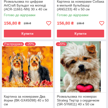
Розмальовка по цифрам
Картина за номерами Собака
ArtCraft Бульдог на мопеді
в мильній бульбашці
(ACR-11661-NN) 30 х 40 см
(ANG233) 40 х 50 см
Готово до відправки
Готово до відправки
156,80
156,80
₴
₴
196 ₴
196 ₴
Купити
Купити
Распродажа
–20%
–20%
Картина за номерами Два
Розмальовка по номерах
йорки (BK-GX45098) 40 х 50
Strateg Тер'єр з сердечком
см
(SR-SY6811) 40 х 50 см