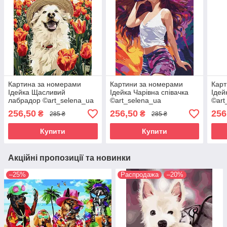
Картина за номерами
Картини за номерами
Карт
Ідейка Щасливий
Ідейка Чарівна співачка
Ідей
лабрадор ©art_selena_ua
©art_selena_ua
©art
(KHO6623) 40 х 50 см
(KHO8374) 40 х 50 см
(KHO
256,50
256,50
256
₴
₴
285 ₴
285 ₴
Купити
Купити
Акційні пропозиції та новинки
–25%
Распродажа
–20%