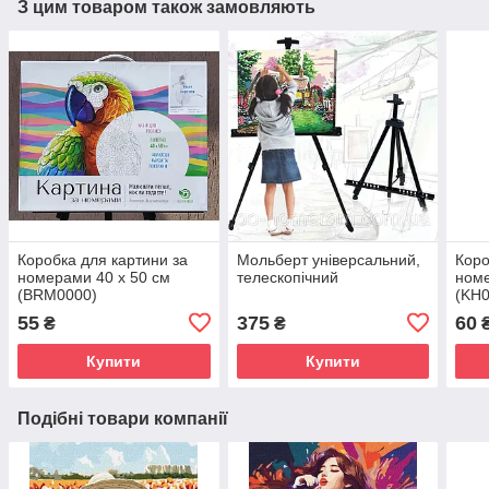
З цим товаром також замовляють
Коробка для картини за
Мольберт універсальний,
Коро
номерами 40 х 50 см
телескопічний
номе
(BRM0000)
(KH0
55
375
60
₴
₴
Купити
Купити
Подібні товари компанії