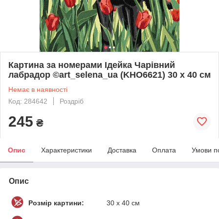
Картина за номерами Ідейка Чарівний
лабрадор ©art_selena_ua (KHO6621) 30 х 40 см
Немає в наявності
Код: 284642
Роздріб
245
₴
Опис
Характеристики
Доставка
Оплата
Умови п
Опис
Розмір картини:
30 х 40 см