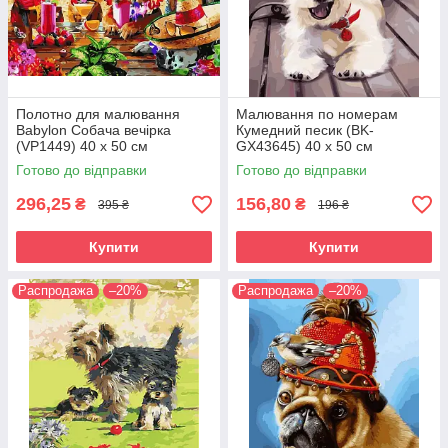
Полотно для малювання
Малювання по номерам
Babylon Собача вечірка
Кумедний песик (BK-
(VP1449) 40 х 50 см
GX43645) 40 х 50 см
Готово до відправки
Готово до відправки
296,25
156,80
₴
₴
395 ₴
196 ₴
Купити
Купити
Распродажа
–20%
Распродажа
–20%