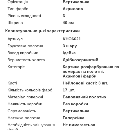
Орієнтація
Вертикальна
Тип фарби
Акрилова
Рівень складності
3
Ширина
40 см
Користувальницькі характеристики
Артикул
KHO6621
Ґрунтовка полотна
3 шару
Завод виробник
Ідейка
Зернистость холста
Дрібнозернистий
Категорія
Картина розфарбування по
номерах на полотні.
Акрилові фарби
Кисті
Нейлонові кисті: 3 шт.
Кількість кольорів фарб
17 шт.
Матеріал поверхні
Бавовняний полотно
Наявність коробки
Без коробки
Спрямованість
Вертикальна
Натяжка полотна
Галерейна
Необхідність змішування
Не вимагається
фарб