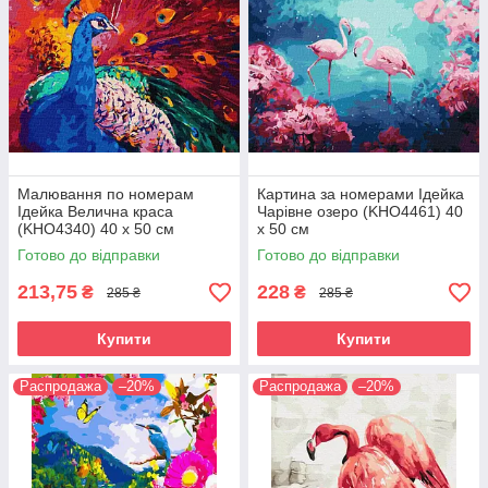
Малювання по номерам
Картина за номерами Ідейка
Ідейка Велична краса
Чарівне озеро (KHO4461) 40
(KHO4340) 40 х 50 см
х 50 см
Готово до відправки
Готово до відправки
213,75
228
₴
₴
285 ₴
285 ₴
Купити
Купити
Распродажа
–20%
Распродажа
–20%