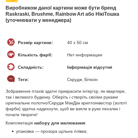
Виробником даної картини може бути бренд
Raskraski, Brushme, Rainbow Art або НікіТошка
(уточнювати у менеджера)
Розмір картини:
40 х 50 см
Кількість фарб:
Нет информации
Складність:
Інформація відсутня
Теги:
Скрудж, Біткоін
Зображення птахів здатні прикрасити інтер'єр, як квартири,
так і великого будинку. Оберіть і створіть своїми руками
оригінальне полотно!Скрудж МакДак криптоінвестор (золоті
фарби) здатна надихнути, щоб ви взяли в руки пензлик і
почати творити!
Комплектація
набору для малювання
:
упаковка — прозора щільна плівка;