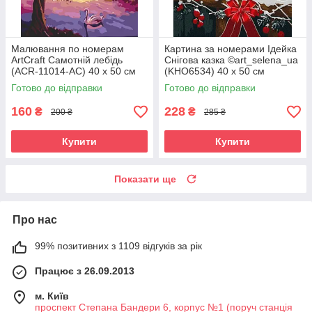
Малювання по номерам
Картина за номерами Ідейка
ArtCraft Самотній лебідь
Снігова казка ©art_selena_ua
(ACR-11014-AC) 40 х 50 см
(KHO6534) 40 х 50 см
Готово до відправки
Готово до відправки
160
228
₴
₴
200 ₴
285 ₴
Купити
Купити
Показати ще
Про нас
99% позитивних з 1109 відгуків за рік
Працює з 26.09.2013
м. Київ
проспект Степана Бандери 6, корпус №1 (поруч станція