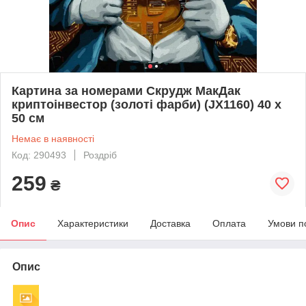
Картина за номерами Скрудж МакДак
криптоінвестор (золоті фарби) (JX1160) 40 х
50 см
Немає в наявності
Код: 290493
Роздріб
259
₴
Опис
Характеристики
Доставка
Оплата
Умови п
Опис