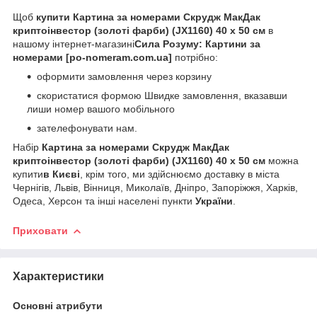
Щоб
купити Картина за номерами Скрудж МакДак
криптоінвестор (золоті фарби) (JX1160) 40 х 50 см
в
нашому інтернет-магазині
Сила Розуму: Картини за
номерами [po-nomeram.com.ua]
потрібно:
оформити замовлення через корзину
скористатися формою Швидке замовлення, вказавши
лиши номер вашого мобільного
зателефонувати нам.
Набір
Картина за номерами Скрудж МакДак
криптоінвестор (золоті фарби) (JX1160) 40 х 50 см
можна
купити
в Києві
, крім того, ми здійснюємо доставку в міста
Чернігів, Львів, Вінниця, Миколаїв, Дніпро, Запоріжжя, Харків,
Одеса, Херсон та інші населені пункти
України
.
Приховати
Характеристики
Основні атрибути