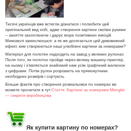
Тисячі українців вже встигли дізнатися і полюбити цей
оригінальний вид хобі, адже створення картини своїми руками
– заняття захоплююче і дарує море позитивних емоцій.
Мимоволі замислюєшся: а як же досягається цей дивовижний
ефект, ким створюються наші улюблені картини за номерами?
Матеріал для полотен надходить на завод у великих рулонах.
Після того, як полотно пройде через велику машину-принтер,
на ньому і з'являється знайомий нам усім графічний малюнок
з цифрами. Потім рулон розрізають на прямокутники
необхідних розмірів і сортують.
Більше фактів про створення розмальовок по номерах ви
можете прочитати в тут:
Стаття: Картини за номерами Menglei
— секрети виробництва
Як купити картину по номерах?