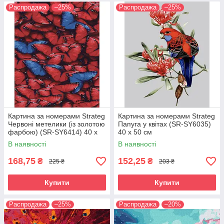
Распродажа
–25%
Распродажа
–25%
Картина за номерами Strateg
Картина за номерами Strateg
Червоні метелики (із золотою
Папуга у квітах (SR-SY6035)
фарбою) (SR-SY6414) 40 х
40 х 50 см
50 см
В наявності
В наявності
168,75
152,25
₴
₴
225 ₴
203 ₴
Купити
Купити
Распродажа
–25%
Распродажа
–20%