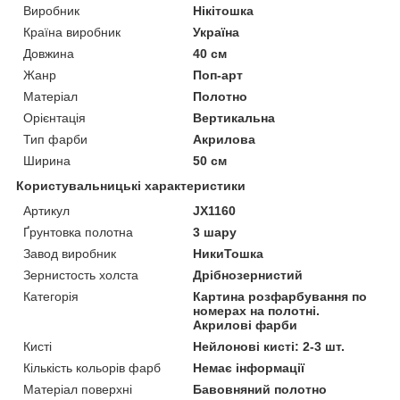
Виробник
Нікітошка
Країна виробник
Україна
Довжина
40 см
Жанр
Поп-арт
Матеріал
Полотно
Орієнтація
Вертикальна
Тип фарби
Акрилова
Ширина
50 см
Користувальницькі характеристики
Артикул
JX1160
Ґрунтовка полотна
3 шару
Завод виробник
НикиТошка
Зернистость холста
Дрібнозернистий
Категорія
Картина розфарбування по
номерах на полотні.
Акрилові фарби
Кисті
Нейлонові кисті: 2-3 шт.
Кількість кольорів фарб
Немає інформації
Матеріал поверхні
Бавовняний полотно