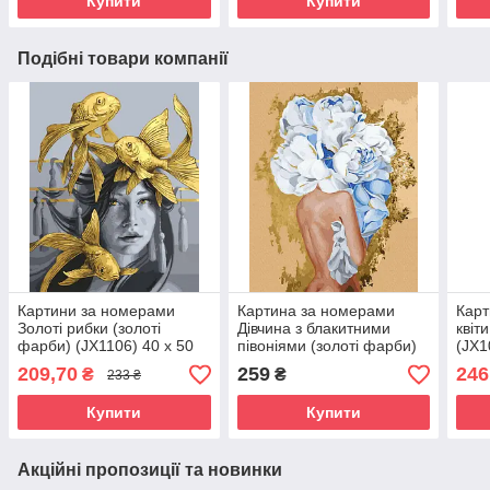
Купити
Купити
Подібні товари компанії
Картини за номерами
Картина за номерами
Карт
Золоті рибки (золоті
Дівчина з блакитними
квіт
фарби) (JX1106) 40 х 50
півоніями (золоті фарби)
(JX1
см
(JX1083) 40 х 50 см
209,70
259
246
₴
₴
233 ₴
Купити
Купити
Акційні пропозиції та новинки