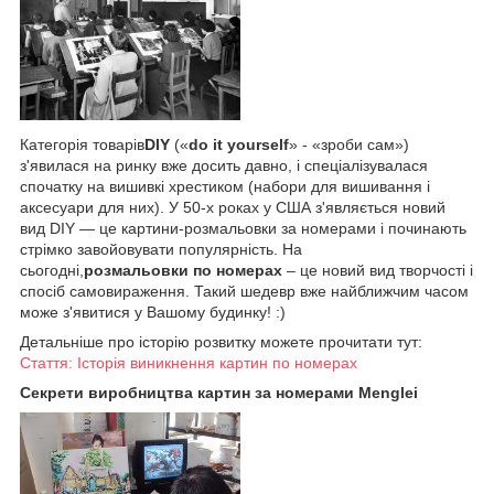
Категорія товарів
DIY
(«
do it yourself
» - «зроби сам»)
з'явилася на ринку вже досить давно, і спеціалізувалася
спочатку на вишивкі хрестиком (набори для вишивання і
аксесуари для них). У 50-х роках у США з'являється новий
вид DIY — це картини-розмальовки за номерами і починають
стрімко завойовувати популярність. На
сьогодні,
розмальовки по номерах
– це новий вид творчості і
спосіб самовираження. Такий шедевр вже найближчим часом
може з'явитися у Вашому будинку! :)
Детальніше про історію розвитку можете прочитати тут:
Стаття: Історія виникнення картин по номерах
Секрети виробництва картин за номерами Menglei