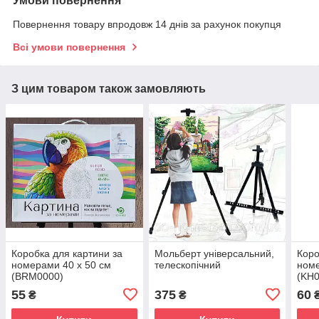
Умови повернення
Повернення товару впродовж 14 днів за рахунок покупця
Всі умови повернення
З цим товаром також замовляють
Коробка для картини за
Мольберт універсальний,
Коро
номерами 40 х 50 см
телескопічний
номе
(BRM0000)
(KH0
55
375
60
₴
₴