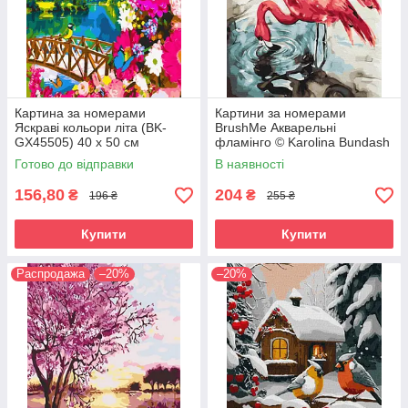
Картина за номерами
Картини за номерами
Яскраві кольори літа (BK-
BrushMe Акварельні
GX45505) 40 х 50 см
фламінго © Karolina Bundash
(BS53592) 40 х 50 см
Готово до відправки
В наявності
156,80
204
₴
₴
196 ₴
255 ₴
Купити
Купити
Распродажа
–20%
–20%