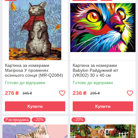
Картина за номерами
Картина за номерами
Mariposa У променях
Babylon Райдужний кіт
осіннього сонця (MR-Q2084)
(VK002) 30 х 40 см
40 х 50 см
Готово до відправки
Готово до відправки
276
236
₴
₴
345 ₴
295 ₴
Купити
Купити
Распродажа
–20%
–20%