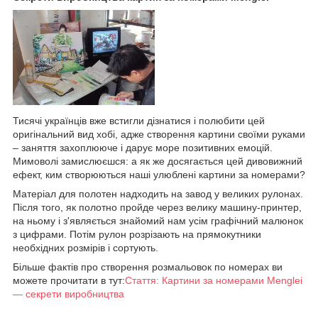
Тисячі українців вже встигли дізнатися і полюбити цей
оригінальний вид хобі, адже створення картини своїми руками
– заняття захоплююче і дарує море позитивних емоцій.
Мимоволі замислюєшся: а як же досягається цей дивовижний
ефект, ким створюються наші улюблені картини за номерами?
Матеріал для полотен надходить на завод у великих рулонах.
Після того, як полотно пройде через велику машину-принтер,
на ньому і з'являється знайомий нам усім графічний малюнок
з цифрами. Потім рулон розрізають на прямокутники
необхідних розмірів і сортують.
Більше фактів про створення розмальовок по номерах ви
можете прочитати в тут:
Стаття: Картини за номерами Menglei
— секрети виробництва