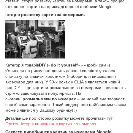
статей: Історія розвитку картин за номерами, а також процес
створення картин на прикладі першої фабрики Menglei.
Історія розвитку картин за номерами.
Категорія товарів
DIY
(«
do it yourself
» - «зроби сам»)
з'явилася на ринку вже досить давно, і спеціалізувалася
спочатку на вишивкі хрестиком (набори для вишивання і
аксесуари для них). У 50-х роках у США з'являється новий
вид DIY — це картини-розмальовки за номерами і починають
стрімко завойовувати популярність. На
сьогодні,
розмальовки по номерах
– це новий вид творчості і
спосіб самовираження. Такий шедевр вже найближчим часом
може з'явитися у Вашому будинку! :)
Детальніше про історію розвитку можете прочитати тут:
Стаття: Історія виникнення картин по номерах
Секрети виробництва картин за номерами Menglei