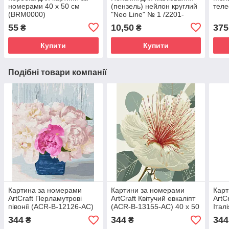
номерами 40 х 50 см
(пензель) нейлон круглий
теле
(BRM0000)
"Neo Line" № 1 /2201-
CHNR/ (25/250/5000)
55
10,50
375
₴
₴
Купити
Купити
Подібні товари компанії
Картина за номерами
Картини за номерами
Карт
ArtCraft Перламутрові
ArtCraft Квітучий евкаліпт
ArtC
півонії (ACR-B-12126-AC)
(ACR-B-13155-AC) 40 х 50
Італ
40 х 50 см
см
40 х
344
344
344
₴
₴