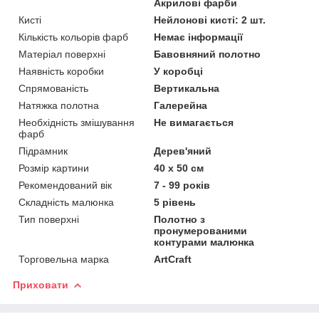
Акрилові фарби
Кисті
Нейлонові кисті: 2 шт.
Кількість кольорів фарб
Немає інформації
Матеріал поверхні
Бавовняний полотно
Наявність коробки
У коробці
Спрямованість
Вертикальна
Натяжка полотна
Галерейна
Необхідність змішування
Не вимагається
фарб
Підрамник
Дерев'яний
Розмір картини
40 х 50 см
Рекомендований вік
7 - 99 років
Складність малюнка
5 рівень
Тип поверхні
Полотно з
пронумерованими
контурами малюнка
Торговельна марка
ArtCraft
Приховати