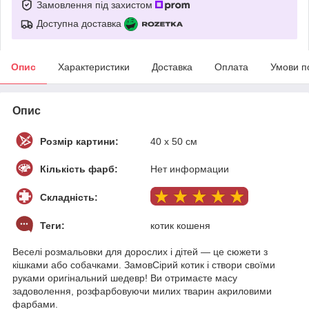
Замовлення під захистом
Доступна доставка
Опис
Характеристики
Доставка
Оплата
Умови п
Опис
Розмір картини:
40 х 50 см
Кількість фарб:
Нет информации
Складність:
Теги:
котик кошеня
Веселі розмальовки для дорослих і дітей — це сюжети з
кішками або собачками. ЗамовСірий котик і створи своїми
руками оригінальний шедевр! Ви отримаєте масу
задоволення, розфарбовуючи милих тварин акриловими
фарбами.