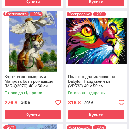
Купити
Купити
Распродажа
–20%
Распродажа
–20%
Картина за номерами
Полотно для малювання
Mariposa Кот з ромашкою
Babylon Райдужний кіт
(MR-Q2076) 40 х 50 см
(VP532) 40 х 50 см
Готово до відправки
Готово до відправки
276
316
₴
₴
345 ₴
395 ₴
Купити
Купити
–20%
Распродажа
–20%