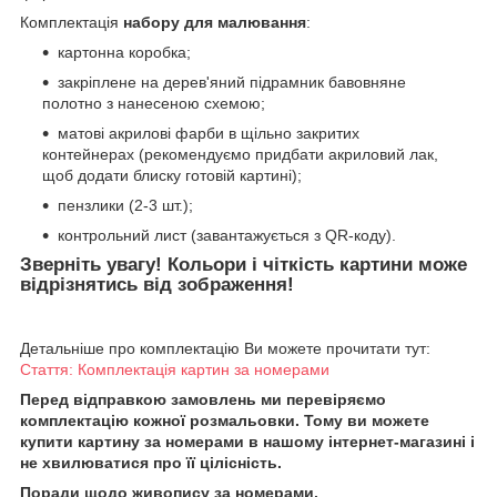
Комплектація
набору для малювання
:
картонна коробка;
закріплене на дерев'яний підрамник бавовняне
полотно з нанесеною схемою;
матові акрилові фарби в щільно закритих
контейнерах (рекомендуємо придбати акриловий лак,
щоб додати блиску готовій картині);
пензлики (2-3 шт.);
контрольний лист (завантажується з QR-коду).
Зверніть увагу! Кольори і чіткість картини може
відрізнятись від зображення!
Детальніше про комплектацію Ви можете прочитати тут:
Стаття: Комплектація картин за номерами
Перед відправкою замовлень ми перевіряємо
комплектацію кожної розмальовки. Тому ви можете
купити картину за номерами в нашому інтернет-магазині і
не хвилюватися про її цілісність.
Поради щодо живопису за номерами.