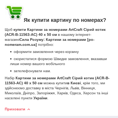
Як купити картину по номерах?
Щоб
купити Картини за номерами ArtCraft Сірий котик
(ACR-B-11563-AC) 40 х 50 см
в нашому інтернет-
магазині
Сила Розуму: Картини за номерами [po-
nomeram.com.ua]
потрібно:
оформити замовлення через корзину
скористатися формою Швидке замовлення, вказавши
лиши номер вашого мобільного
зателефонувати нам.
Набір
Картини за номерами ArtCraft Сірий котик (ACR-B-
11563-AC) 40 х 50 см
можна купити
в Києві
, крім того, ми
здійснюємо доставку в міста Чернігів, Львів, Вінниця,
Миколаїв, Дніпро, Запоріжжя, Харків, Одеса, Херсон та інші
населені пункти
України
.
Приховати