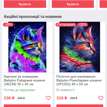
Купити
Купити
Акційні пропозиції та новинки
–20%
Распродажа
–20%
Картини за номерами
Полотно для малювання
Babylon Райдужне кошеня
Babylon Різнобарвне кошеня
(VK239) 30 х 40 см
(VP1252) 40 х 50 см
Готово до відправки
В наявності
236
316
₴
₴
295 ₴
395 ₴