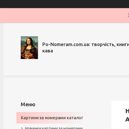
Po-Nomeram.com.ua: творчість, книги,
кава
Н
Картини за номерами каталог
A
Новинки картини за номерами