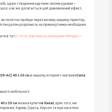
хобі, адже створення картини своїми руками –
шся: а як же досягається цей дивовижний ефект,
о, як полотно пройде через велику машину-принтер,
 Потім рулон розрізають на прямокутники необхідних
ти в тут:
Стаття: Картини за номерами Menglei —
39-AC) 40 х 50 см
в нашому інтернет-магазині
Сила
ашого мобільного
40 х 50 см
можна купити
в Києві
, крім того, ми
апоріжжя, Харків, Одеса, Херсон та інші населені