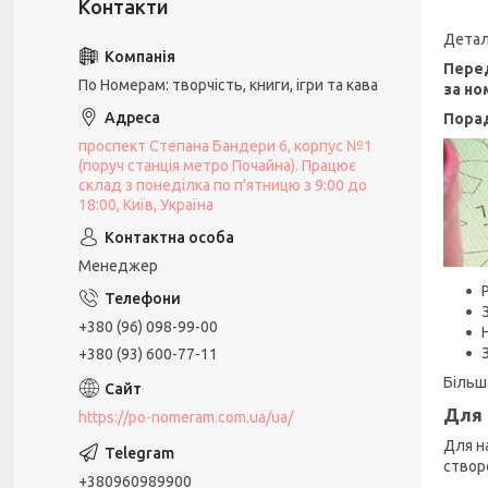
Детал
Перед
По Номерам: творчість, книги, ігри та кава
за но
Пора
проспект Степана Бандери 6, корпус №1
(поруч станція метро Почайна). Працює
склад з понеділка по п'ятницю з 9:00 до
18:00, Київ, Україна
Менеджер
+380 (96) 098-99-00
+380 (93) 600-77-11
Більш
Для 
https://po-nomeram.com.ua/ua/
Для н
створ
+380960989900