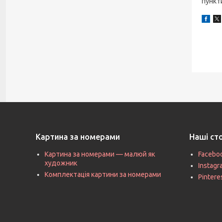
пункт
Картина за номерами
Наші ст
Картина за номерами — малюй як
Facebo
художник
Instag
Комплектація картини за номерами
Pintere