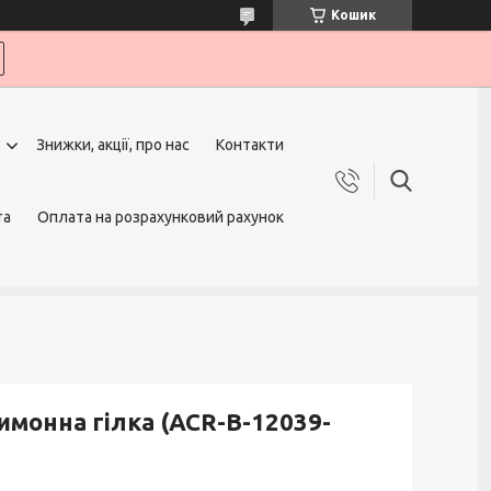
Кошик
Знижки, акції, про нас
Контакти
та
Оплата на розрахунковий рахунок
имонна гілка (ACR-B-12039-