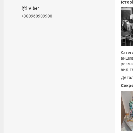
Істор
+380960989900
Катего
вишив
розма
вид т
Детал
Секре