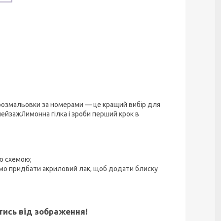
 розмальовки за номерами — це кращий вибір для
ейзажЛимонна гілка і зроби перший крок в
ю схемою;
ємо придбати акриловий лак, щоб додати блиску
ятись від зображення!