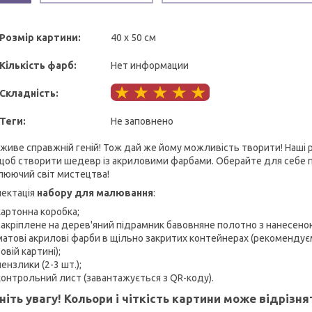
Розмір картини:
40 х 50 см
Кількість фарб:
Нет информации
Складність:
Теги:
Не заповнено
і живе справжній геній! Тож дай же йому можливість творити! Наші
 щоб створити шедевр із акриловими фарбами. Оберайте для себе п
люючий світ мистецтва!
ектація
набору для малювання
:
картонна коробка;
закріплене на дерев'яний підрамник бавовняне полотно з нанесено
матові акрилові фарби в щільно закритих контейнерах (рекоменду
овій картині);
пензлики (2-3 шт.);
контрольний лист (завантажується з QR-коду).
ніть увагу! Кольори і чіткість картини може відрізн