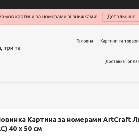
Замов картини за номерами зі знижками!
Детальніше
Головна
Картини та товари
 ігри та
Доставка і опла
овинка Картина за номерами ArtCraft Л
C) 40 х 50 см