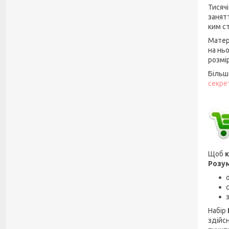
Тисяч
занят
ким с
Матер
на нь
розмір
Більш
секре
Щоб
к
Розум
Набір
здійсн