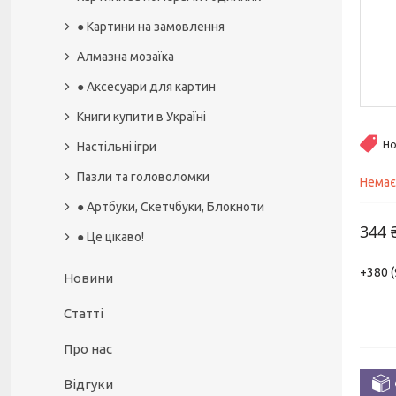
● Картини на замовлення
Алмазна мозаїка
● Аксесуари для картин
Книги купити в Україні
Но
Настільні ігри
Пазли та головоломки
Немає
● Артбуки, Скетчбуки, Блокноти
344 
● Це цікаво!
+380 (
Новини
Статті
Про нас
Відгуки