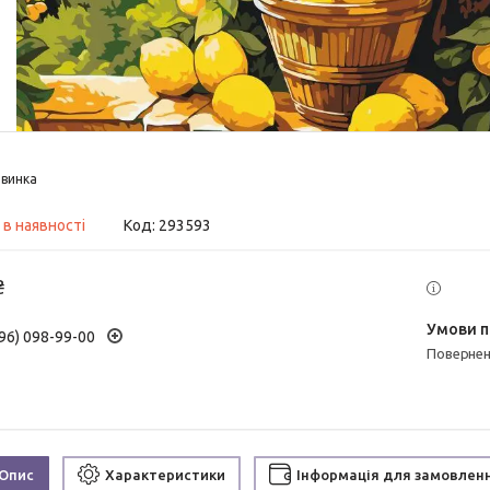
винка
 в наявності
Код:
293593
₴
96) 098-99-00
поверне
Опис
Характеристики
Інформація для замовлен