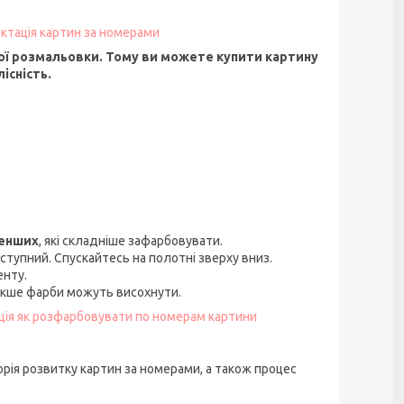
ктація картин за номерами
ї розмальовки. Тому ви можете купити картину
існість.
менших
, які складніше зафарбовувати.
ступний. Спускайтесь на полотні зверху вниз.
енту.
акше фарби можуть висохнути.
кція як розфарбовувати по номерам картини
орія розвитку картин за номерами, а також процес