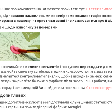
ьніше про комплектацію Ви можете прочитати тут:
Стаття: Компле
 відправкою замовлень ми перевіряємо комплектацію кожно
мерами в нашому інтернет-магазині і не хвилюватися про її ціл
ди щодо живопису за номерами.
Розпочинайте
з великих сегментів
і поступово
переходьте до 
Замалюйте спочатку всі обсласті одним кольором, потім візьміть на
Намагайтеся контролювати пензлик, щоб не виходити за межі сегм
Завжди закривайте баночки з фарбами після завершення роботи, ін
а порад і рекомендацій Ви знайдете за посиланням:
Стаття: Інстру
допитливих
аших допитливих клієнтів ми підготували кілька цікавих статей: Іст
ення картин на прикладі першої фабрики Menglei.