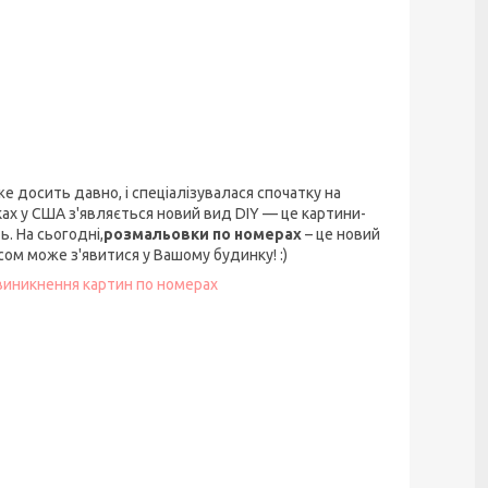
вже досить давно, і спеціалізувалася спочатку на
ках у США з'являється новий вид DIY — це картини-
. На сьогодні,
розмальовки по номерах
– це новий
ом може з'явитися у Вашому будинку! :)
 виникнення картин по номерах