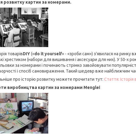
ія розвитку картин за номерами.
рія товарів
DIY
(«
do it yourself
» - «зроби сам») з'явилася на ринку 
кі хрестиком (набори для вишивання і аксесуари для них). У 50-х ро
льовки за номерами і починають стрімко завойовувати популярність
ворчості і спосіб самовираження. Такий шедевр вже найближчим час
ьніше про історію розвитку можете прочитати тут:
Стаття: Історія
ти виробництва картин за номерами Menglei