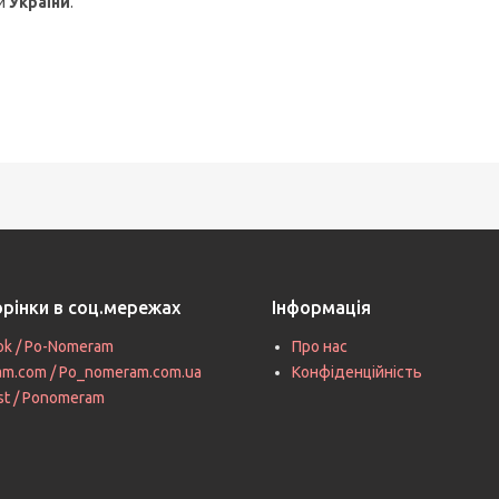
и
України
.
орінки в соц.мережах
Інформація
ok / Po-Nomeram
Про нас
ram.com / Po_nomeram.com.ua
Конфіденційність
st / Ponomeram