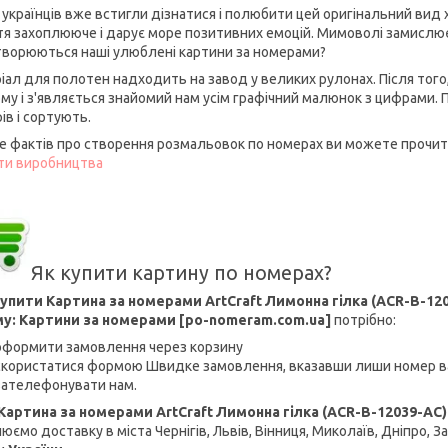
і українців вже встигли дізнатися і полюбити цей оригінальний вид 
тя захоплююче і дарує море позитивних емоцій. Мимоволі замислює
творюються наші улюблені картини за номерами?
іал для полотен надходить на завод у великих рулонах. Після тог
ому і з'являється знайомий нам усім графічний малюнок з цифрами.
ів і сортують.
е фактів про створення розмальовок по номерах ви можете прочита
ти виробництва
Як купити картину по номерах?
упити Картина за номерами ArtCraft Лимонна гілка (ACR-B-120
у: Картини за номерами [po-nomeram.com.ua]
потрібно:
оформити замовлення через корзину
скористатися формою Швидке замовлення, вказавши лиши номер в
зателефонувати нам.
Картина за номерами ArtCraft Лимонна гілка (ACR-B-12039-AC) 
юємо доставку в міста Чернігів, Львів, Вінниця, Миколаїв, Дніпро, З