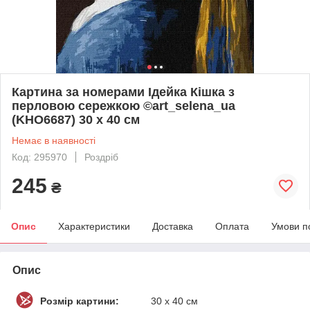
Картина за номерами Ідейка Кішка з
перловою сережкою ©art_selena_ua
(KHO6687) 30 х 40 см
Немає в наявності
Код: 295970
Роздріб
245
₴
Опис
Характеристики
Доставка
Оплата
Умови п
Опис
Розмір картини:
30 х 40 см