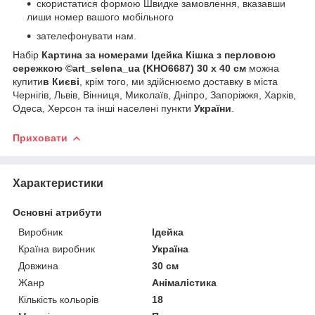
скористатися формою Швидке замовлення, вказавши
лиши номер вашого мобільного
зателефонувати нам.
Набір
Картина за номерами Ідейка Кішка з перловою
сережкою ©art_selena_ua (KHO6687) 30 х 40 см
можна
купити
в Києві
, крім того, ми здійснюємо доставку в міста
Чернігів, Львів, Вінниця, Миколаїв, Дніпро, Запоріжжя, Харків,
Одеса, Херсон та інші населені пункти
України
.
Приховати
Характеристики
Основні атрибути
Виробник
Ідейка
Країна виробник
Україна
Довжина
30 см
Жанр
Анімалістика
Кількість кольорів
18