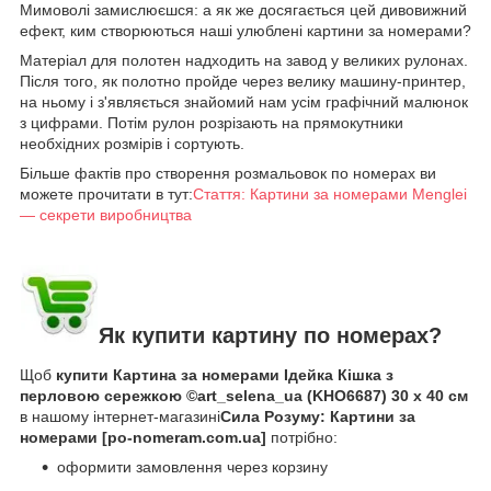
Мимоволі замислюєшся: а як же досягається цей дивовижний
ефект, ким створюються наші улюблені картини за номерами?
Матеріал для полотен надходить на завод у великих рулонах.
Після того, як полотно пройде через велику машину-принтер,
на ньому і з'являється знайомий нам усім графічний малюнок
з цифрами. Потім рулон розрізають на прямокутники
необхідних розмірів і сортують.
Більше фактів про створення розмальовок по номерах ви
можете прочитати в тут:
Стаття: Картини за номерами Menglei
— секрети виробництва
Як купити картину по номерах?
Щоб
купити Картина за номерами Ідейка Кішка з
перловою сережкою ©art_selena_ua (KHO6687) 30 х 40 см
в нашому інтернет-магазині
Сила Розуму: Картини за
номерами [po-nomeram.com.ua]
потрібно:
оформити замовлення через корзину