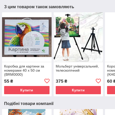
З цим товаром також замовляють
Коробка для картини за
Мольберт універсальний,
Коро
номерами 40 х 50 см
телескопічний
номе
(BRM0000)
(KH0
55
375
60
₴
₴
Купити
Купити
Подібні товари компанії