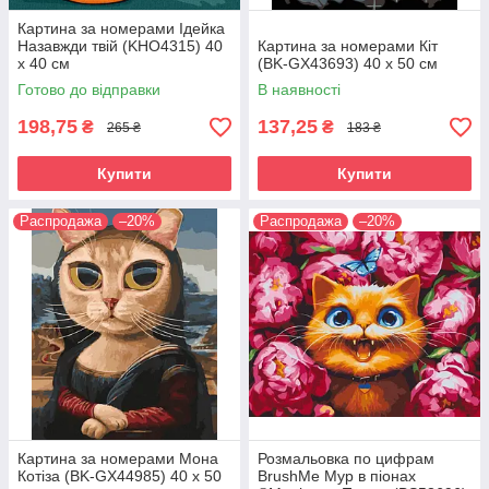
Картина за номерами Ідейка
Назавжди твій (KHO4315) 40
Картина за номерами Кіт
х 40 см
(BK-GX43693) 40 х 50 см
Готово до відправки
В наявності
198,75
137,25
₴
₴
265 ₴
183 ₴
Купити
Купити
Распродажа
–20%
Распродажа
–20%
Картина за номерами Мона
Розмальовка по цифрам
Котіза (BK-GX44985) 40 х 50
BrushMe Мур в піонах