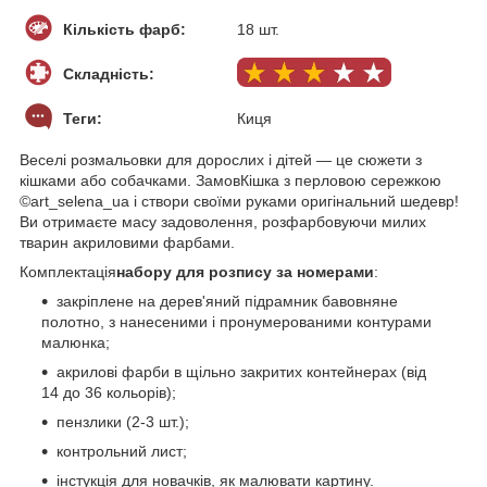
Кількість фарб:
18 шт.
Складність:
Теги:
Киця
Веселі розмальовки для дорослих і дітей — це сюжети з
кішками або собачками. ЗамовКішка з перловою сережкою
©art_selena_ua і створи своїми руками оригінальний шедевр!
Ви отримаєте масу задоволення, розфарбовуючи милих
тварин акриловими фарбами.
Комплектація
набору для розпису за номерами
:
закріплене на дерев'яний підрамник бавовняне
полотно, з нанесеними і пронумерованими контурами
малюнка;
акрилові фарби в щільно закритих контейнерах (від
14 до 36 кольорів);
пензлики (2-3 шт.);
контрольний лист;
інстукція для новачків, як малювати картину.