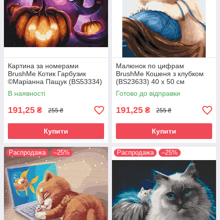
Картина за номерами
Малюнок по цифрам
BrushMe Котик Гарбузик
BrushMe Кошеня з клубком
©Маріанна Пащук (BS53334)
(BS23633) 40 х 50 см
40 х 50 см
В наявності
Готово до відправки
191,25
191,25
₴
₴
255 ₴
255 ₴
Купити
Купити
Распродажа
–25%
Распродажа
–25%