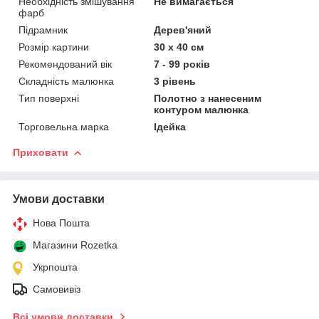
Необхідність змішування
Не вимагається
фарб
Підрамник
Дерев'яний
Розмір картини
30 х 40 см
Рекомендований вік
7 - 99 років
Складність малюнка
3 рівень
Тип поверхні
Полотно з нанесеним
контуром малюнка
Торговельна марка
Ідейка
Приховати
Умови доставки
Нова Пошта
Магазини Rozetka
Укрпошта
Самовивіз
Всі умови доставки