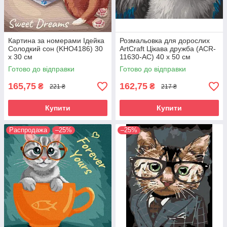
Картина за номерами Ідейка
Розмальовка для дорослих
Солодкий сон (KHO4186) 30
ArtCraft Цікава дружба (ACR-
х 30 см
11630-AC) 40 х 50 см
Готово до відправки
Готово до відправки
165,75
162,75
₴
₴
221 ₴
217 ₴
Купити
Купити
Распродажа
–25%
–25%