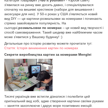
Категорія товарів
DIY
(«
do it yourself
» - «зроби сам»)
з'явилася на ринку вже досить давно, і спеціалізувалася
спочатку на вишивкі хрестиком (набори для вишивання і
аксесуари для них). У 50-х роках у США з'являється новий
вид DIY — це картини-розмальовки за номерами і починають
стрімко завойовувати популярність. На
сьогодні,
розмальовки по номерах
– це новий вид творчості і
спосіб самовираження. Такий шедевр вже найближчим часом
може з'явитися у Вашому будинку! :)
Детальніше про історію розвитку можете прочитати тут:
Стаття: Історія виникнення картин по номерах
Секрети виробництва картин за номерами Menglei
Тисячі українців вже встигли дізнатися і полюбити цей
оригінальний вид хобі, адже створення картини своїми руками
– заняття захоплююче і дарує море позитивних емоцій.