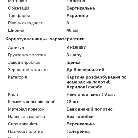
Матеріал
Полотно
Орієнтація
Вертикальна
Тип фарби
Акрилова
Рівень складності
3
Ширина
40 см
Користувальницькі характеристики
Артикул
KHO6687
Ґрунтовка полотна
3 шару
Завод виробник
Ідейка
Зернистость холста
Дрібнозернистий
Категорія
Картина розфарбування по
номерах на полотні.
Акрилові фарби
Кисті
Нейлонові кисті: 3 шт.
Кількість кольорів фарб
18 шт.
Матеріал поверхні
Бавовняний полотно
Наявність коробки
Без коробки
Спрямованість
Вертикальна
Натяжка полотна
Галерейна