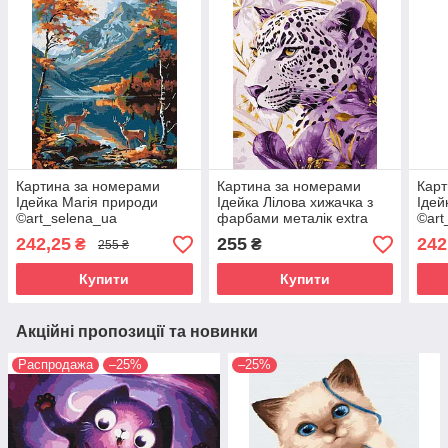
Картина за номерами
Картина за номерами
Карт
Ідейка Магія природи
Ідейка Лілова хижачка з
Ідей
©art_selena_ua
фарбами металік extra
©art
(KHO6644) 30 х 40 см
©art_selena_ua
(KHO
242,25
255
242
₴
₴
255 ₴
(KHO6728) 30 х 40 см
Купити
Купити
Акційні пропозиції та новинки
Распродажа
–25%
–25%