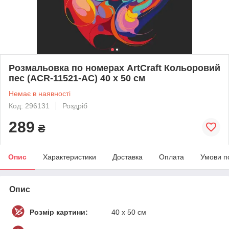
Розмальовка по номерах ArtCraft Кольоровий
пес (ACR-11521-AC) 40 х 50 см
Немає в наявності
Код: 296131
Роздріб
289
₴
Опис
Характеристики
Доставка
Оплата
Умови п
Опис
Розмір картини:
40 х 50 см