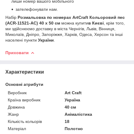
лиши номер вашого мобільного
зателефонувати нам.
Набір
Розмальовка по номерах ArtCraft Кольоровий пес
(ACR-11521-AC) 40 х 50 см
можна купити
в Києві
, крім того,
ми здійснюємо доставку в міста Чернігів, Львів, Вінниця,
Миколаїв, Дніпро, Запоріжжя, Харків, Одеса, Херсон та інші
населені пункти
України
.
Приховати
Характеристики
Основні атрибути
Виробник
Art Craft
Країна виробник
Україна
Довжина
40 см
Жанр
Анімалістика
Кількість кольорів
18
Матеріал
Полотно