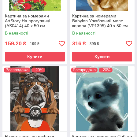
Картина за номерами
Картина за номерами
ArtStory На прогулянці
Babylon Улюблений мопс
(AS0414) 40 х 50 см
короля (VP1395) 40 х 50 см
В наявності
В наявності
159,20
316
₴
₴
199 ₴
395 ₴
Купити
Купити
Распродажа
–20%
Распродажа
–20%
Розмальовка по цифрам
Картина за номерами Собака