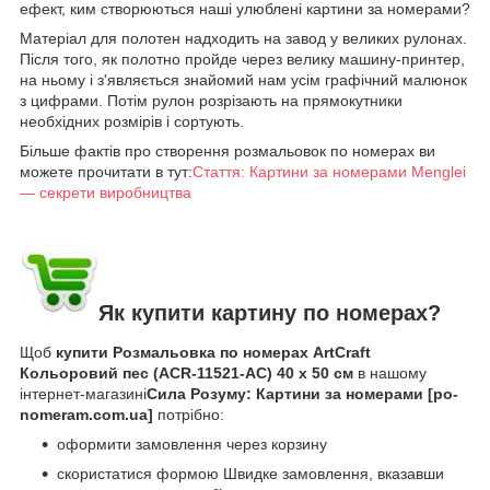
ефект, ким створюються наші улюблені картини за номерами?
Матеріал для полотен надходить на завод у великих рулонах.
Після того, як полотно пройде через велику машину-принтер,
на ньому і з'являється знайомий нам усім графічний малюнок
з цифрами. Потім рулон розрізають на прямокутники
необхідних розмірів і сортують.
Більше фактів про створення розмальовок по номерах ви
можете прочитати в тут:
Стаття: Картини за номерами Menglei
— секрети виробництва
Як купити картину по номерах?
Щоб
купити Розмальовка по номерах ArtCraft
Кольоровий пес (ACR-11521-AC) 40 х 50 см
в нашому
інтернет-магазині
Сила Розуму: Картини за номерами [po-
nomeram.com.ua]
потрібно:
оформити замовлення через корзину
скористатися формою Швидке замовлення, вказавши