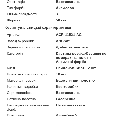
Орієнтація
Вертикальна
Тип фарби
Акрилова
Рівень складності
3
Ширина
50 см
Користувальницькі характеристики
Артикул
ACR-11521-AC
Завод виробник
ArtCraft
Зернистость холста
Дрібнозернистий
Категорія
Картина розфарбування по
номерах на полотні.
Акрилові фарби
Кисті
Нейлонові кисті: 2 шт.
Кількість кольорів фарб
18 шт.
Матеріал поверхні
Бавовняний полотно
Наявність коробки
Без коробки
Спрямованість
Вертикальна
Натяжка полотна
Галерейна
Необхідність змішування
Не вимагається
фарб
Підрамник
Дерев'яний