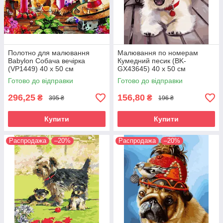
Полотно для малювання
Малювання по номерам
Babylon Собача вечірка
Кумедний песик (BK-
(VP1449) 40 х 50 см
GX43645) 40 х 50 см
Готово до відправки
Готово до відправки
296,25
156,80
₴
₴
395 ₴
196 ₴
Купити
Купити
Распродажа
–20%
Распродажа
–20%