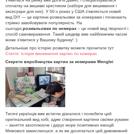
з'явилася на ринку вже досить давно, і спеціалізувалася
спочатку на вишивкі хрестиком (набори для вишивання і
аксесуари для них). У 50-х роках у США з'являється новий
вид DIY — це картини-розмальовки за номерами і починають
стрімко завойовувати популярність. На
сьогодні,
розмальовки по номерах
– це новий вид творчості і
спосіб самовираження. Такий шедевр вже найближчим часом
може з'явитися у Вашому будинку! :)
Детальніше про історію розвитку можете прочитати тут:
Стаття: Історія виникнення картин по номерах
Секрети виробництва картин за номерами Menglei
Тисячі українців вже встигли дізнатися і полюбити цей
оригінальний вид хобі, адже створення картини своїми руками
– заняття захоплююче і дарує море позитивних емоцій.
Мимоволі замислюєшся: а як же досягається цей дивовижний