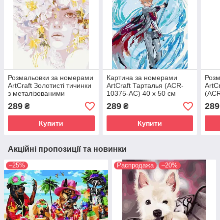
Розмальовки за номерами
Картина за номерами
Розм
ArtCraft Золотисті тичинки
ArtCraft Тарталья (ACR-
ArtC
з металізованими
10375-AC) 40 х 50 см
(ACR
фарбами (ACR-10190-AC)
см
289
289
289
₴
₴
40 х 50 см
Купити
Купити
Акційні пропозиції та новинки
–25%
Распродажа
–20%