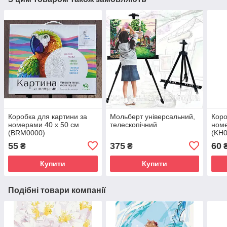
Коробка для картини за
Мольберт універсальний,
Коро
номерами 40 х 50 см
телескопічний
номе
(BRM0000)
(KH0
55
375
60
₴
₴
Купити
Купити
Подібні товари компанії