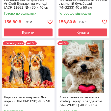
ArtCraft Бульдог на мопеді
в мильній бульбашці
(ACR-11661-NN) 30 х 40 см
(ANG233) 40 х 50 см
Готово до відправки
Готово до відправки
156,80
156,80
₴
₴
196 ₴
196 ₴
Купити
Купити
Распродажа
–20%
–20%
Картина за номерами Два
Розмальовка по номерах
йорки (BK-GX45098) 40 х 50
Strateg Тер'єр з сердечком
см
(SR-SY6811) 40 х 50 см