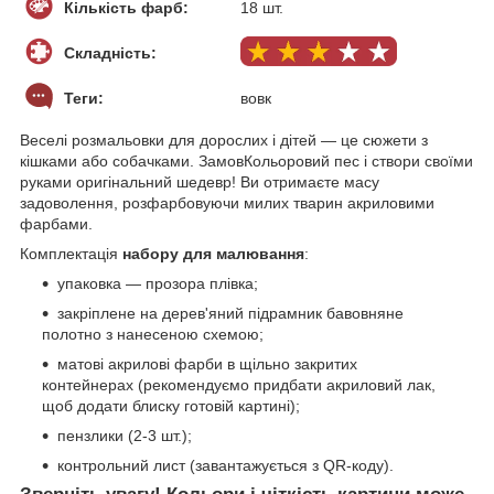
Кількість фарб:
18 шт.
Складність:
Теги:
вовк
Веселі розмальовки для дорослих і дітей — це сюжети з
кішками або собачками. ЗамовКольоровий пес і створи своїми
руками оригінальний шедевр! Ви отримаєте масу
задоволення, розфарбовуючи милих тварин акриловими
фарбами.
Комплектація
набору для малювання
:
упаковка — прозора плівка;
закріплене на дерев'яний підрамник бавовняне
полотно з нанесеною схемою;
матові акрилові фарби в щільно закритих
контейнерах (рекомендуємо придбати акриловий лак,
щоб додати блиску готовій картині);
пензлики (2-3 шт.);
контрольний лист (завантажується з QR-коду).