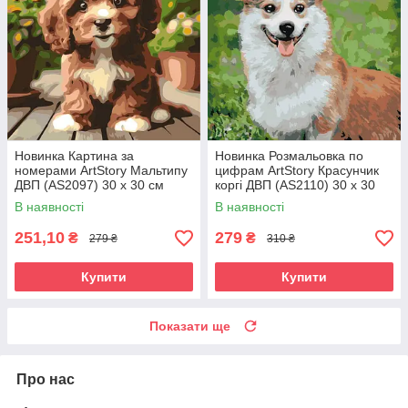
Новинка Картина за
Новинка Розмальовка по
номерами ArtStory Мальтипу
цифрам ArtStory Красунчик
ДВП (AS2097) 30 х 30 см
коргі ДВП (AS2110) 30 х 30
см
В наявності
В наявності
251,10
279
₴
₴
279 ₴
310 ₴
Купити
Купити
Показати ще
Про нас