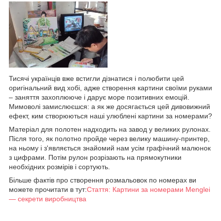
Тисячі українців вже встигли дізнатися і полюбити цей
оригінальний вид хобі, адже створення картини своїми руками
– заняття захоплююче і дарує море позитивних емоцій.
Мимоволі замислюєшся: а як же досягається цей дивовижний
ефект, ким створюються наші улюблені картини за номерами?
Матеріал для полотен надходить на завод у великих рулонах.
Після того, як полотно пройде через велику машину-принтер,
на ньому і з'являється знайомий нам усім графічний малюнок
з цифрами. Потім рулон розрізають на прямокутники
необхідних розмірів і сортують.
Більше фактів про створення розмальовок по номерах ви
можете прочитати в тут:
Стаття: Картини за номерами Menglei
— секрети виробництва