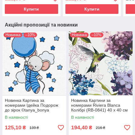
Купити
Купити
Акційні пропозиції та новинки
Новинка
–10%
Новинка
–10%
Новинка Картина за
Новинка Картини за
номерами Ідейка Подорож
номерами Riviera Blanca
до зірок ©tanya_bonya
Колібрі (RB-0841) 40 х 40 см
(KHO6129) 25 х 25 см
В наявності
В наявності
125,10
194,40
₴
₴
139 ₴
216 ₴