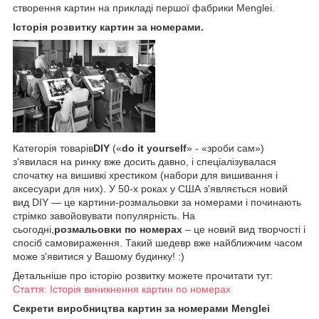
створення картин на прикладі першої фабрики Menglei.
Історія розвитку картин за номерами.
Категорія товарів
DIY
(«
do it yourself
» - «зроби сам»)
з'явилася на ринку вже досить давно, і спеціалізувалася
спочатку на вишивкі хрестиком (набори для вишивання і
аксесуари для них). У 50-х роках у США з'являється новий
вид DIY — це картини-розмальовки за номерами і починають
стрімко завойовувати популярність. На
сьогодні,
розмальовки по номерах
– це новий вид творчості і
спосіб самовираження. Такий шедевр вже найближчим часом
може з'явитися у Вашому будинку! :)
Детальніше про історію розвитку можете прочитати тут:
Стаття: Історія виникнення картин по номерах
Секрети виробництва картин за номерами Menglei