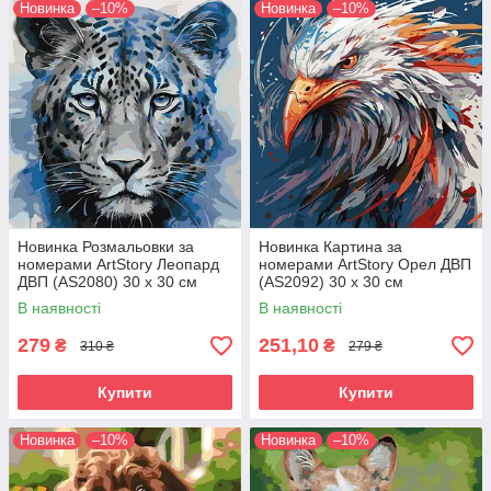
Новинка
–10%
Новинка
–10%
Новинка Розмальовки за
Новинка Картина за
номерами ArtStory Леопард
номерами ArtStory Орел ДВП
ДВП (AS2080) 30 х 30 см
(AS2092) 30 х 30 см
В наявності
В наявності
279
251,10
₴
₴
310 ₴
279 ₴
Купити
Купити
Новинка
–10%
Новинка
–10%