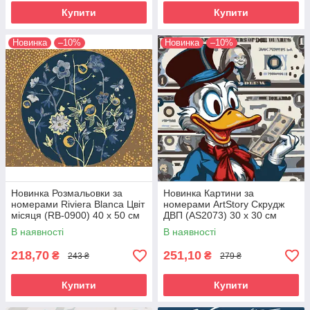
Купити
Купити
Новинка
–10%
Новинка
–10%
Новинка Розмальовки за
Новинка Картини за
номерами Riviera Blanca Цвіт
номерами ArtStory Скрудж
місяця (RB-0900) 40 х 50 см
ДВП (AS2073) 30 х 30 см
В наявності
В наявності
218,70
251,10
₴
₴
243 ₴
279 ₴
Купити
Купити