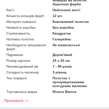
номерах на полотні.
Акрилові фарби
Кисті
Нейлонові кисті
Кількість кольорів фарб
12 шт.
Матеріал поверхні
Бавовняний полотно
Наявність коробки
Без коробки
Спрямованість
Квадратна
Натяжка полотна
Галерейна
Необхідність змішування
Не вимагається
фарб
Підрамник
Дерев'яний
Розмір картини
25 х 25 см
Рекомендований вік
7 - 99 років
Складність малюнка
3 рівень
Тип поверхні
Полотно з
пронумерованими
контурами малюнка
Торговельна марка
Riviera Blanca
Приховати