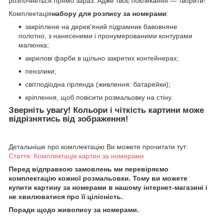
розпочнеться прямо зараз. Адже твоє покликання — творити!
Комплектація
набору для розпису за номерами
:
закріплене на дерев'яний підрамник бавовняне
полотно, з нанесеними і пронумерованими контурами
малюнка;
акрилові фарби в щільно закритих контейнерах;
пензлики;
світлодіодна гірлянда (живлення: батарейки);
кріплення, щоб повісити розмальовку на стіну.
Зверніть увагу! Кольори і чіткість картини може
відрізнятись від зображення!
Детальніше про комплектацію Ви можете прочитати тут:
Стаття: Комплектація картин за номерами
Перед відправкою замовлень ми перевіряємо
комплектацію кожної розмальовки. Тому ви можете
купити картину за номерами в нашому інтернет-магазині і
не хвилюватися про її цілісність.
Поради щодо живопису за номерами.