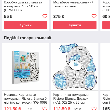
Коробка для картини за
Мольберт універсальний,
Коро
номерами 40 х 50 см
телескопічний
номе
(BRM0000)
(KH0
55
375
60
₴
₴
Купити
Купити
Подібні товари компанії
Новинка Картина за
Картини за номерами
Карт
номерами Riviera Blanca У
Riviera Blanca Дружок
Rivi
лісі (по контурах) (KG-009)
(КА1-02) 25 х 25 см
сон 
25 х 25 см
018)
121,50
112,50
165
₴
₴
135 ₴
125 ₴