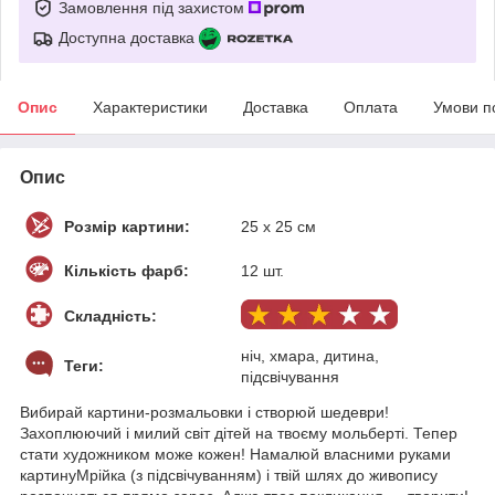
Замовлення під захистом
Доступна доставка
Опис
Характеристики
Доставка
Оплата
Умови п
Опис
Розмір картини:
25 х 25 см
Кількість фарб:
12 шт.
Складність:
ніч, хмара, дитина,
Теги:
підсвічування
Вибирай картини-розмальовки і створюй шедеври!
Захоплюючий і милий світ дітей на твоєму мольберті. Тепер
стати художником може кожен! Намалюй власними руками
картинуМрійка (з підсвічуванням) і твій шлях до живопису