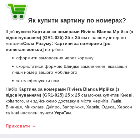
Як купити картину по номерах?
Щоб
купити Картина за номерами Riviera Blanca Мрійка (з
підсвічуванням) (GR1-025) 25 х 25 см
в нашому інтернет-
магазині
Сила Розуму: Картини за номерами [po-
nomeram.com.ua]
потрібно:
оформити замовлення через корзину
скористатися формою Швидке замовлення, вказавши
лиши номер вашого мобільного
зателефонувати нам.
Набір
Картина за номерами Riviera Blanca Мрійка (з
підсвічуванням) (GR1-025) 25 х 25 см
можна купити
в Києві
,
крім того, ми здійснюємо доставку в міста Чернігів, Львів,
Вінниця, Миколаїв, Дніпро, Запоріжжя, Харків, Одеса, Херсон
та інші населені пункти
України
.
Приховати