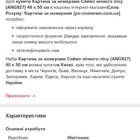
Щоб
купити Картина за номерами Сяйво нічного лісу
(ANG927) 40 х 50 см
в нашому інтернет-магазині
Сила
Розуму: Картини за номерами [po-nomeram.com.ua]
потрібно:
оформити замовлення через корзину
скористатися формою Швидке замовлення, вказавши
лиши номер вашого мобільного
зателефонувати нам.
Набір
Картина за номерами Сяйво нічного лісу (ANG927)
40 х 50 см
можна купити
в Києві
, крім того, ми здійснюємо
доставку в міста Чернігів, Львів, Вінниця, Миколаїв, Дніпро,
Запоріжжя, Харків, Одеса, Херсон та інші населені пункти
України
.
Приховати
Характеристики
Основні атрибути
Виробник
Нікітошка