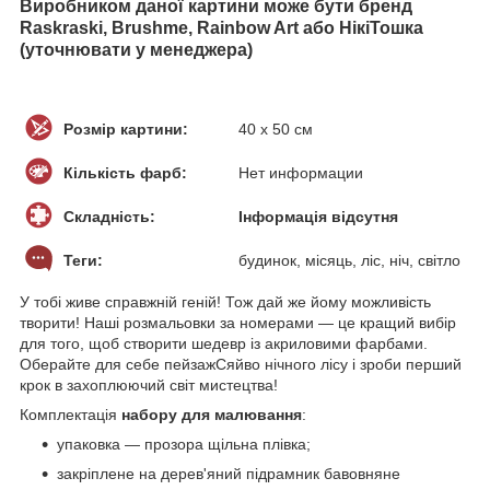
Виробником даної картини може бути бренд
Raskraski, Brushme, Rainbow Art або НікіТошка
(уточнювати у менеджера)
Розмір картини:
40 х 50 см
Кількість фарб:
Нет информации
Складність:
Інформація відсутня
Теги:
будинок, місяць, ліс, ніч, світло
У тобі живе справжній геній! Тож дай же йому можливість
творити! Наші розмальовки за номерами — це кращий вибір
для того, щоб створити шедевр із акриловими фарбами.
Оберайте для себе пейзажСяйво нічного лісу і зроби перший
крок в захоплюючий світ мистецтва!
Комплектація
набору для малювання
:
упаковка — прозора щільна плівка;
закріплене на дерев'яний підрамник бавовняне