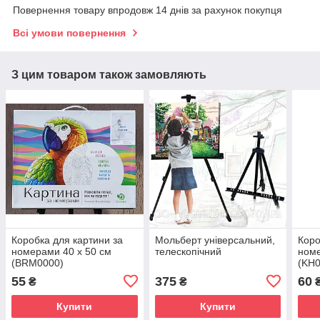
Повернення товару впродовж 14 днів за рахунок покупця
Всі умови повернення
З цим товаром також замовляють
Коробка для картини за
Мольберт універсальний,
Коро
номерами 40 х 50 см
телескопічний
номе
(BRM0000)
(KH0
55
375
60
₴
₴
Купити
Купити