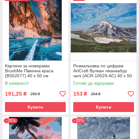
Картини за номерами
Розмальовка по цифрам
BrushMe Північна краса
ArtCraft Вулкан ліканкабур
(BS52577) 40 х 50 см
чилі (ACR-10529-AC) 40 х 50
см
В наявності
Готово до відправки
191,25
153
₴
₴
255 ₴
204 ₴
Купити
Купити
–25%
–25%