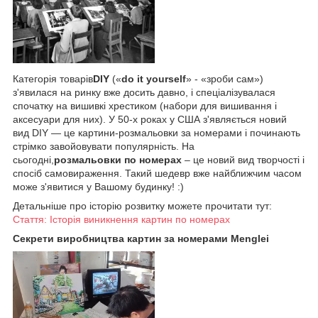
Категорія товарів
DIY
(«
do it yourself
» - «зроби сам»)
з'явилася на ринку вже досить давно, і спеціалізувалася
спочатку на вишивкі хрестиком (набори для вишивання і
аксесуари для них). У 50-х роках у США з'являється новий
вид DIY — це картини-розмальовки за номерами і починають
стрімко завойовувати популярність. На
сьогодні,
розмальовки по номерах
– це новий вид творчості і
спосіб самовираження. Такий шедевр вже найближчим часом
може з'явитися у Вашому будинку! :)
Детальніше про історію розвитку можете прочитати тут:
Стаття: Історія виникнення картин по номерах
Секрети виробництва картин за номерами Menglei