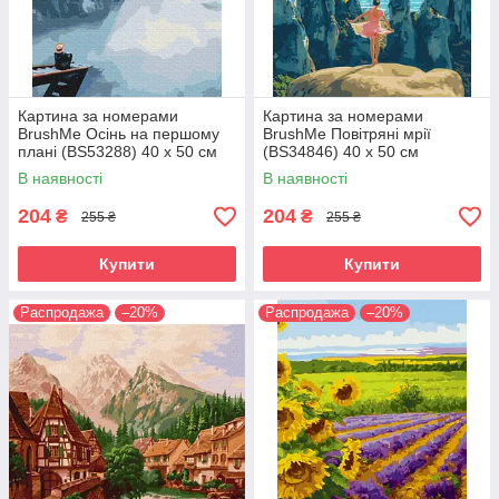
Картина за номерами
Картина за номерами
BrushMe Осінь на першому
BrushMe Повітряні мрії
плані (BS53288) 40 х 50 см
(BS34846) 40 х 50 см
В наявності
В наявності
204
204
₴
₴
255 ₴
255 ₴
Купити
Купити
Распродажа
–20%
Распродажа
–20%