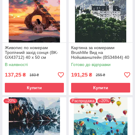
Живопис по номерам
Картина за номерами
Тропічний захід сонця (BK-
BrushMe Вид на
GX43712) 40 х 50 см
Нойшванштейн (BS34844) 40
х 50 см
В наявності
Готово до відправки
137,25
191,25
₴
₴
183 ₴
255 ₴
Купити
Купити
–20%
Распродажа
–20%