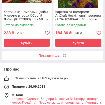
Картина за номерами Ідейка
Картина за номерами
Містечко в горах ©Сергій
ArtCraft Нескінченні простори
Лобач (KHO2880) 40 х 50 см
(ACR-10589-AC) 40 х 50 см
Готово до відправки
Готово до відправки
228
184,80
₴
₴
285 ₴
231 ₴
Купити
Купити
Показати ще
Про нас
99% позитивних з 1109 відгуків за рік
Працює з 26.09.2013
м. Київ
проспект Степана Бандери 6, корпус №1 (поруч станція
метро Почайна). Працює склад з понеділка по п'ятницю з