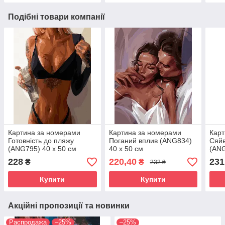
Подібні товари компанії
Картина за номерами
Картина за номерами
Карт
Готовність до пляжу
Поганий вплив (ANG834)
Сяйв
(ANG795) 40 х 50 см
40 х 50 см
(ANG
228
220,40
231
₴
₴
232 ₴
Купити
Купити
Акційні пропозиції та новинки
Распродажа
–25%
–25%