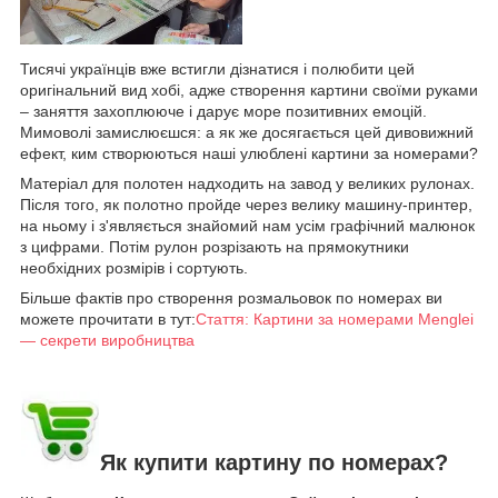
Тисячі українців вже встигли дізнатися і полюбити цей
оригінальний вид хобі, адже створення картини своїми руками
– заняття захоплююче і дарує море позитивних емоцій.
Мимоволі замислюєшся: а як же досягається цей дивовижний
ефект, ким створюються наші улюблені картини за номерами?
Матеріал для полотен надходить на завод у великих рулонах.
Після того, як полотно пройде через велику машину-принтер,
на ньому і з'являється знайомий нам усім графічний малюнок
з цифрами. Потім рулон розрізають на прямокутники
необхідних розмірів і сортують.
Більше фактів про створення розмальовок по номерах ви
можете прочитати в тут:
Стаття: Картини за номерами Menglei
— секрети виробництва
Як купити картину по номерах?