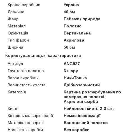
Країна виробник
Україна
Довжина
40 см
Жанр
Пейзаж / природа
Матеріал
Полотно
Орієнтація
Вертикальна
Тип фарби
Акрилова
Ширина
50 см
Користувальницькі характеристики
Артикул
ANG927
Ґрунтовка полотна
3 шару
Завод виробник
НикиТошка
Зернистость холста
Дрібнозернистий
Категорія
Картина розфарбування по
номерах на полотні.
Акрилові фарби
Кисті
Нейлонові кисті: 2-3 шт.
Кількість кольорів фарб
Немає інформації
Матеріал поверхні
Бавовняний полотно
Наявність коробки
Без коробки