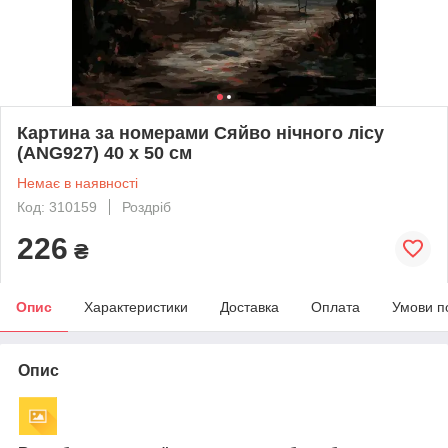
Картина за номерами Сяйво нічного лісу
(ANG927) 40 х 50 см
Немає в наявності
Код: 310159
Роздріб
226
₴
Опис
Характеристики
Доставка
Оплата
Умови п
Опис