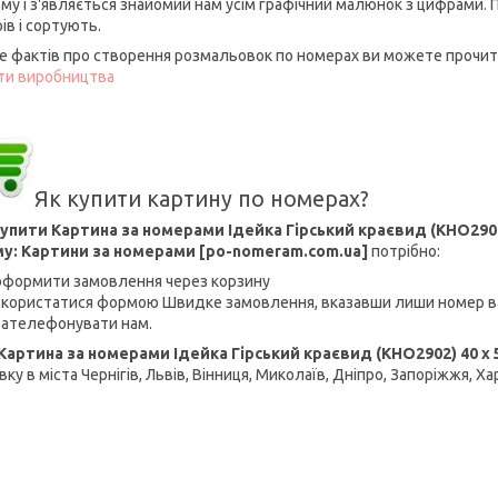
ому і з'являється знайомий нам усім графічний малюнок з цифрами.
ів і сортують.
е фактів про створення розмальовок по номерах ви можете прочита
ти виробництва
Як купити картину по номерах?
упити Картина за номерами Ідейка Гірський краєвид (KHO2902
у: Картини за номерами [po-nomeram.com.ua]
потрібно:
оформити замовлення через корзину
скористатися формою Швидке замовлення, вказавши лиши номер в
зателефонувати нам.
Картина за номерами Ідейка Гірський краєвид (KHO2902) 40 х 
ку в міста Чернігів, Львів, Вінниця, Миколаїв, Дніпро, Запоріжжя, Ха