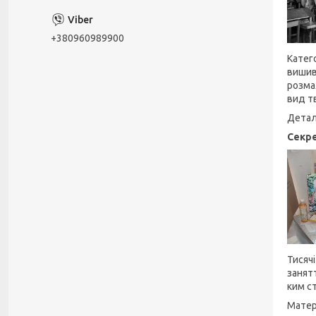
+380960989900
Катего
вишив
розма
вид т
Детал
Секре
Тисяч
занят
ким с
Матер