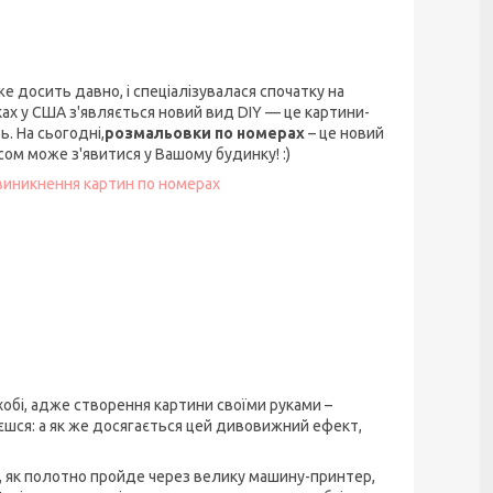
вже досить давно, і спеціалізувалася спочатку на
ках у США з'являється новий вид DIY — це картини-
. На сьогодні,
розмальовки по номерах
– це новий
ом може з'явитися у Вашому будинку! :)
 виникнення картин по номерах
хобі, адже створення картини своїми руками –
шся: а як же досягається цей дивовижний ефект,
о, як полотно пройде через велику машину-принтер,