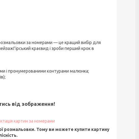
 розмальовки за номерами — це кращий вибір для
ейзажГірський краєвид і зроби перший крок в
ими і пронумерованими контурами малюнка;
в);
ятись від зображення!
ктація картин за номерами
ї розмальовки. Тому ви можете купити картину
існість.