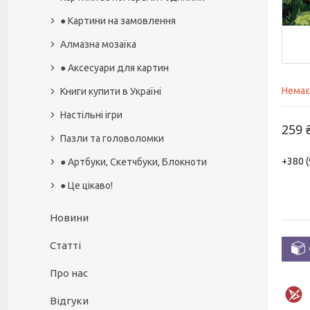
● Картини на замовлення
Алмазна мозаїка
● Аксесуари для картин
Немає
Книги купити в Україні
Настільні ігри
259 
Пазли та головоломки
+380 (
● Артбуки, Скетчбуки, Блокноти
● Це цікаво!
Новини
Статті
Про нас
Відгуки