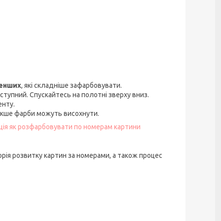
менших
, які складніше зафарбовувати.
ступний. Спускайтесь на полотні зверху вниз.
енту.
акше фарби можуть висохнути.
кція як розфарбовувати по номерам картини
орія розвитку картин за номерами, а також процес