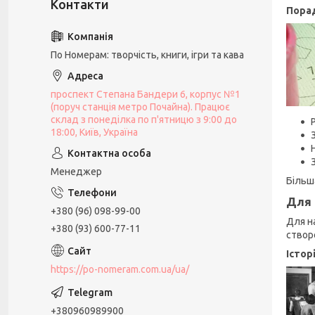
Пора
По Номерам: творчість, книги, ігри та кава
проспект Степана Бандери 6, корпус №1
(поруч станція метро Почайна). Працює
склад з понеділка по п'ятницю з 9:00 до
18:00, Київ, Україна
Менеджер
Більш
Для 
+380 (96) 098-99-00
Для н
+380 (93) 600-77-11
створ
Істор
https://po-nomeram.com.ua/ua/
+380960989900