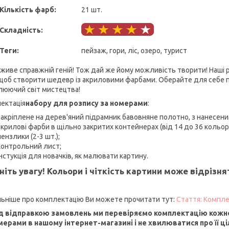
Кількість фарб:
21 шт.
Складність:
Теги:
пейзаж, гори, ліс, озеро, турист
і живе справжній геній! Тож дай же йому можливість творити! Наші
 щоб створити шедевр із акриловими фарбами. Оберайте для себе п
люючий світ мистецтва!
ектація
набору для розпису за номерами
:
закріплене на дерев'яний підрамник бавовняне полотно, з нанесен
акрилові фарби в щільно закритих контейнерах (від 14 до 36 кольорі
пензлики (2-3 шт.);
контрольний лист;
інстукція для новачків, як малювати картину.
ніть увагу! Кольори і чіткість картини може відрізн
ьніше про комплектацію Ви можете прочитати тут:
Стаття: Компле
 відправкою замовлень ми перевіряємо комплектацію кожно
мерами в нашому інтернет-магазині і не хвилюватися про її ціл