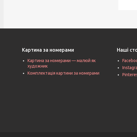
Картина за номерами
Наші ст
Картина за номерами — малюй як
Facebo
художник
Instag
Комплектація картини за номерами
Pintere