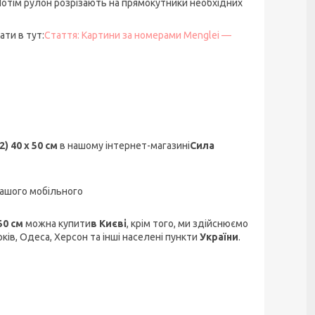
 Потім рулон розрізають на прямокутники необхідних
ти в тут:
Стаття: Картини за номерами Menglei —
) 40 х 50 см
в нашому інтернет-магазині
Сила
ашого мобільного
50 см
можна купити
в Києві
, крім того, ми здійснюємо
рків, Одеса, Херсон та інші населені пункти
України
.