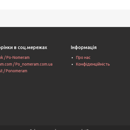
орінки в соц.мережах
Інформація
ok / Po-Nomeram
Про нас
ram.com / Po_nomeram.com.ua
Конфіденційність
st / Ponomeram