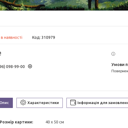
 в наявності
Код:
310979
₴
96) 098-99-00
поверне
Опис
Характеристики
Інформація для замовлен
Розмір картини:
40 х 50 см