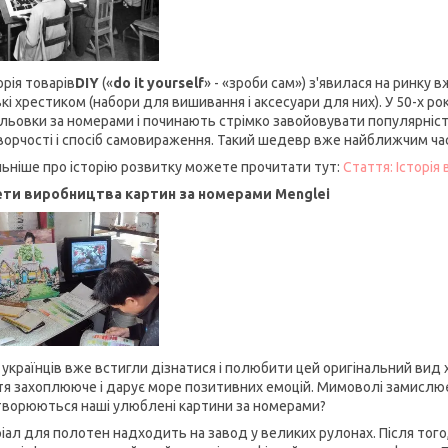
рія товарів
DIY
(«
do it yourself
» - «зроби сам») з'явилася на ринку 
кі хрестиком (набори для вишивання і аксесуари для них). У 50-х ро
льовки за номерами і починають стрімко завойовувати популярність
ворчості і спосіб самовираження. Такий шедевр вже найближчим час
ьніше про історію розвитку можете прочитати тут:
Стаття: Історія
ти виробництва картин за номерами Menglei
і українців вже встигли дізнатися і полюбити цей оригінальний вид 
тя захоплююче і дарує море позитивних емоцій. Мимоволі замислює
творюються наші улюблені картини за номерами?
іал для полотен надходить на завод у великих рулонах. Після тог