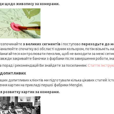
ди щодо живопису за номерами.
Розпочинайте
з великих сегментів
і поступово
переходьте до 
Замалюйте спочатку всі обсласті одним кольором, потім візьміть на
Намагайтеся контролювати пензлик, щоб не виходити за межі сегм
Завжди закривайте баночки з фарбами після завершення роботи, ін
а порад і рекомендацій Ви знайдете за посиланням:
Стаття: Інстру
допитливих
аших допитливих клієнтів ми підготували кілька цікавих статей: Іст
ення картин на прикладі першої фабрики Menglei.
ія розвитку картин за номерами.