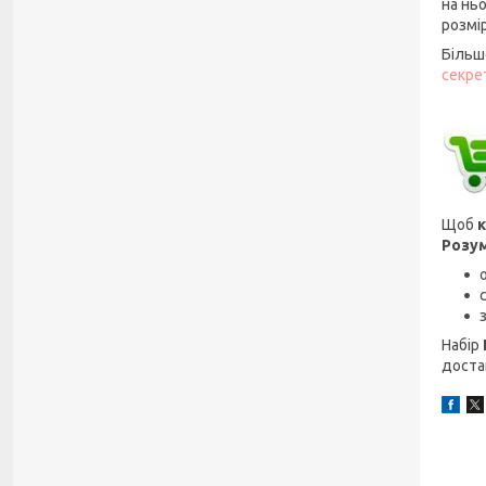
на нь
розмір
Більш
секре
Щоб
к
Розум
Набір
достав