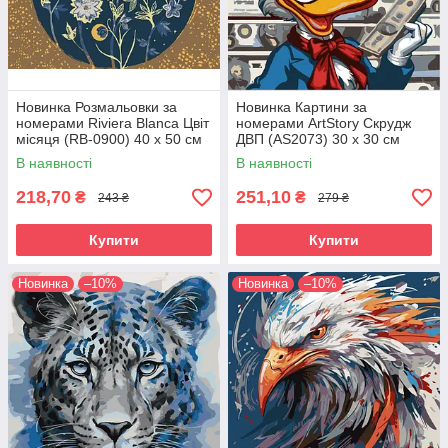
Новинка Розмальовки за
Новинка Картини за
номерами Riviera Blanca Цвіт
номерами ArtStory Скрудж
місяця (RB-0900) 40 х 50 см
ДВП (AS2073) 30 х 30 см
В наявності
В наявності
218,70
251,10
₴
₴
243 ₴
279 ₴
Купити
Купити
Новинка
–10%
Новинка
–10%