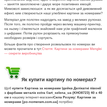
– заняття захоплююче і дарує море позитивних емоцій.
Мимоволі замислюєшся: а як же досягається цей дивовижний
ефект, ким створюються наші улюблені картини за номерами?
Матеріал для полотен надходить на завод у великих рулонах.
Після того, як полотно пройде через велику машину-принтер,
на ньому і з'являється знайомий нам усім графічний малюнок
з цифрами. Потім рулон розрізають на прямокутники
необхідних розмірів і сортують.
Більше фактів про створення розмальовок по номерах ви
можете прочитати в тут:
Стаття: Картини за номерами Menglei
— секрети виробництва
Як купити картину по номерах?
Щоб
купити Картина за номерами Ідейка Делікатні півонії
з фарбами металік extra ©art_selena_ua (KHO8723) 40 х 40
см
в нашому інтернет-магазині
Сила Розуму: Картини за
номерами [po-nomeram.com.ua]
потрібно: