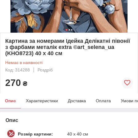
Картина за номерами Ідейка Делікатні півонії
з фарбами металік extra ©art_selena_ua
(KHO8723) 40 х 40 см
Немає в наявності
Код: 314288
Роздріб
270
₴
Опис
Характеристики
Доставка
Оплата
Умови п
Опис
Розмір картини:
40 х 40 см