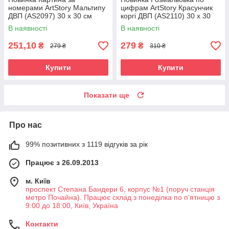
номерами ArtStory Мальтипу
цифрам ArtStory Красунчик
ДВП (AS2097) 30 х 30 см
коргі ДВП (AS2110) 30 х 30
см
В наявності
В наявності
251,10
279
₴
₴
279 ₴
310 ₴
Купити
Купити
Показати ще
Про нас
99% позитивних з 1119 відгуків за рік
Працює з 26.09.2013
м. Київ
проспект Степана Бандери 6, корпус №1 (поруч станція
метро Почайна). Працює склад з понеділка по п'ятницю з
9:00 до 18:00, Київ, Україна
Контакти