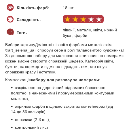
Кількість фарб:
18 шт.
Складність:
півонії, металік, квіти, ніжний
Теги:
букет, фарби
Вибери картинуДелікатні півонії з фарбами металік extra
©art_selena_ua і спробуй себе в ролі талановитого художника!
За допомогою набору для малювання «живопис по номерам»
кожен зможе створити справжній шедевр. Категорія квіти,
букети, натюрморти відмінно підходить тим, хто цінує
справжню красу і естетику.
Комплектація
набору для розпису за номерами
:
закріплене на дерев'яний підрамник бавовняне
полотно, з нанесеними і пронумерованими контурами
малюнка;
акрилові фарби в щільно закритих контейнерах (від
14 до 36 кольорів);
пензлики (2-3 шт.);
контрольний лист;