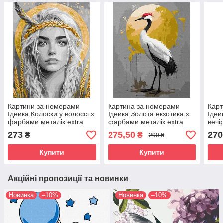
Картини за номерами
Картина за номерами
Карт
Ідейка Колоски у волоссі з
Ідейка Золота екзотика з
Ідей
фарбами металік extra
фарбами металік extra
вечі
©art_selena_ua
©art_selena_ua
фарб
273
275,50
270
₴
₴
290 ₴
(KHO8558) 40 х 50 см
(KHO6708) 40 х 50 см
©art
(KHO
Купити
Купити
Акційні пропозиції та новинки
Новинка
–10%
Новинка
–10%