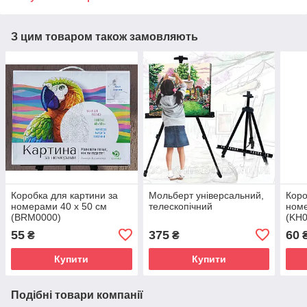
З цим товаром також замовляють
Коробка для картини за
Мольберт універсальний,
Коро
номерами 40 х 50 см
телескопічний
номе
(BRM0000)
(KH0
55
375
60
₴
₴
Купити
Купити
Подібні товари компанії