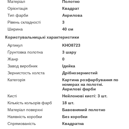
Матеріал
Полотно
Орієнтація
Квадрат
Тип фарби
Акрилова
Рівень складності
3
Ширина
40 см
Користувальницькі характеристики
Артикул
KHO8723
Ґрунтовка полотна
3 шару
Жанр
0
Завод виробник
Ідейка
Зернистость холста
Дрібнозернистий
Категорія
Картина розфарбування по
номерах на полотні.
Акрилові фарби
Кисті
Нейлонові кисті: 3 шт.
Кількість кольорів фарб
18 шт.
Матеріал поверхні
Бавовняний полотно
Наявність коробки
Без коробки
Спрямованість
Квадратна