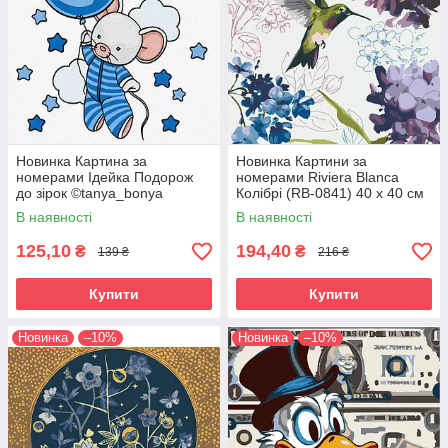
Новинка Картина за
Новинка Картини за
номерами Ідейка Подорож
номерами Riviera Blanca
до зірок ©tanya_bonya
Колібрі (RB-0841) 40 х 40 см
(KHO6129) 25 х 25 см
В наявності
В наявності
125,10
194,40
₴
₴
139 ₴
216 ₴
Купити
Купити
Новинка
–10%
Новинка
–10%