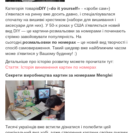
Категорія товарів
DIY
(«
do it yourself
» - «зроби сам»)
з'явилася на ринку вже досить давно, і спеціалізувалася
спочатку на вишивкі хрестиком (набори для вишивання і
аксесуари для них). У 50-х роках у США з'являється новий
вид DIY — це картини-розмальовки за номерами і починають
стрімко завойовувати популярність. На
сьогодні,
розмальовки по номерах
– це новий вид творчості і
спосіб самовираження. Такий шедевр вже найближчим часом
може з'явитися у Вашому будинку! :)
Детальніше про історію розвитку можете прочитати тут:
Стаття: Історія виникнення картин по номерах
Секрети виробництва картин за номерами Menglei
Тисячі українців вже встигли дізнатися і полюбити цей
оригінальний вид хобі, адже створення картини своїми руками