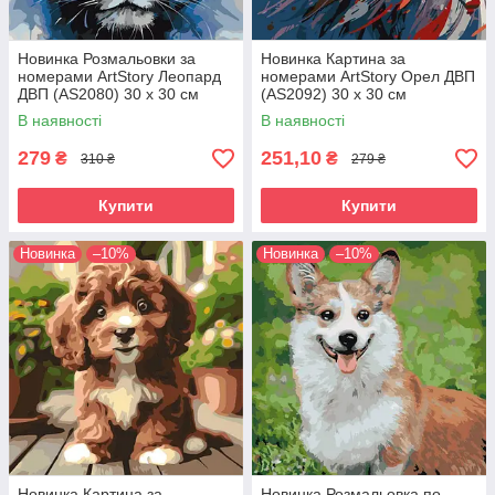
Новинка Розмальовки за
Новинка Картина за
номерами ArtStory Леопард
номерами ArtStory Орел ДВП
ДВП (AS2080) 30 х 30 см
(AS2092) 30 х 30 см
В наявності
В наявності
279
251,10
₴
₴
310 ₴
279 ₴
Купити
Купити
Новинка
–10%
Новинка
–10%
Новинка Картина за
Новинка Розмальовка по