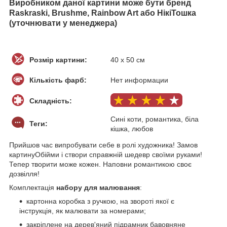
Виробником даної картини може бути бренд
Raskraski, Brushme, Rainbow Art або НікіТошка
(уточнювати у менеджера)
Розмір картини:
40 х 50 см
Кількість фарб:
Нет информации
Складність:
Сині коти, романтика, біла
Теги:
кішка, любов
Прийшов час випробувати себе в ролі художника! Замов
картинуОбійми і створи справжній шедевр своїми руками!
Тепер творити може кожен. Наповни романтикою своє
дозвілля!
Комплектація
набору для малювання
:
картонна коробка з ручкою, на звороті якої є
інструкція, як малювати за номерами;
закріплене на дерев'яний підрамник бавовняне