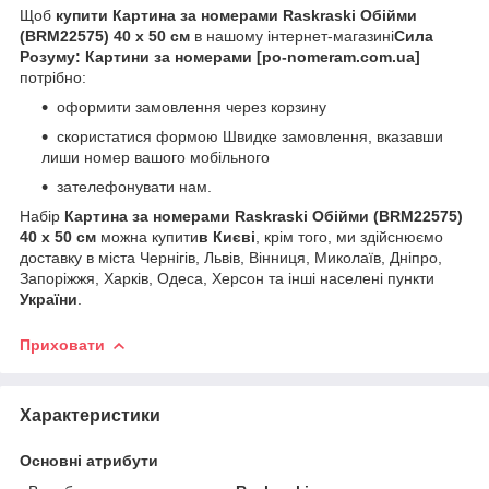
Щоб
купити Картина за номерами Raskraski Обійми
(BRM22575) 40 х 50 см
в нашому інтернет-магазині
Сила
Розуму: Картини за номерами [po-nomeram.com.ua]
потрібно:
оформити замовлення через корзину
скористатися формою Швидке замовлення, вказавши
лиши номер вашого мобільного
зателефонувати нам.
Набір
Картина за номерами Raskraski Обійми (BRM22575)
40 х 50 см
можна купити
в Києві
, крім того, ми здійснюємо
доставку в міста Чернігів, Львів, Вінниця, Миколаїв, Дніпро,
Запоріжжя, Харків, Одеса, Херсон та інші населені пункти
України
.
Приховати
Характеристики
Основні атрибути