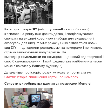
Категорія товарів
DIY
(«
do it yourself
» - «зроби сам»)
з'явилася на ринку вже досить давно, і спеціалізувалася
спочатку на вишивкі хрестиком (набори для вишивання і
аксесуари для них). У 50-х роках у США з'являється новий
вид DIY — це картини-розмальовки за номерами і починають
стрімко завойовувати популярність. На
сьогодні,
розмальовки по номерах
– це новий вид творчості і
спосіб самовираження. Такий шедевр вже найближчим часом
може з'явитися у Вашому будинку! :)
Детальніше про історію розвитку можете прочитати тут:
Стаття: Історія виникнення картин по номерах
Секрети виробництва картин за номерами Menglei