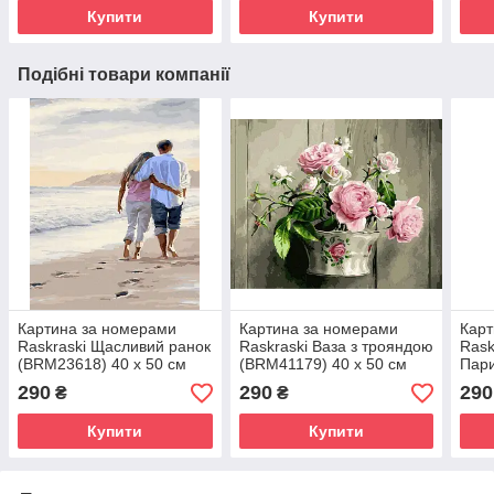
Купити
Купити
Подібні товари компанії
Картина за номерами
Картина за номерами
Карт
Raskraski Щасливий ранок
Raskraski Ваза з трояндою
Rask
(BRM23618) 40 х 50 см
(BRM41179) 40 х 50 см
Пари
50 с
290
290
290
₴
₴
Купити
Купити