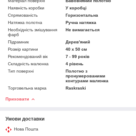
Матеріал поверхні
Бавовняний полотно
Наявність коробки
У коробці
Спрямованість
Горизонтальна
Натяжка полотна
Ручна натяжка
Необхідність змішування
Не вимагається
фарб
Підрамник
Дерев'яний
Розмір картини
40 х 50 см
Рекомендований вік
7 - 99 років
Складність малюнка
4 рівень
Тип поверхні
Полотно з
пронумерованими
контурами малюнка
Торговельна марка
Raskraski
Приховати
Умови доставки
Нова Пошта