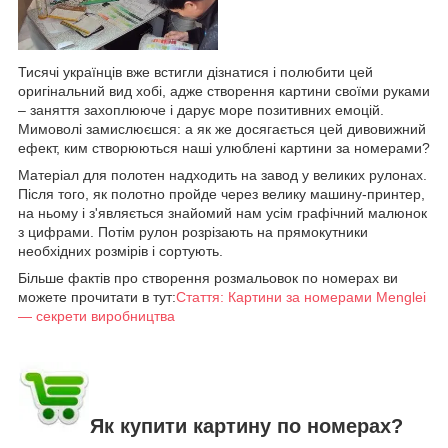
Тисячі українців вже встигли дізнатися і полюбити цей
оригінальний вид хобі, адже створення картини своїми руками
– заняття захоплююче і дарує море позитивних емоцій.
Мимоволі замислюєшся: а як же досягається цей дивовижний
ефект, ким створюються наші улюблені картини за номерами?
Матеріал для полотен надходить на завод у великих рулонах.
Після того, як полотно пройде через велику машину-принтер,
на ньому і з'являється знайомий нам усім графічний малюнок
з цифрами. Потім рулон розрізають на прямокутники
необхідних розмірів і сортують.
Більше фактів про створення розмальовок по номерах ви
можете прочитати в тут:
Стаття: Картини за номерами Menglei
— секрети виробництва
Як купити картину по номерах?