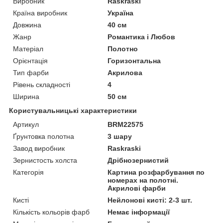
Виробник
Raskraski
Країна виробник
Україна
Довжина
40 см
Жанр
Романтика і Любов
Матеріал
Полотно
Орієнтація
Горизонтальна
Тип фарби
Акрилова
Рівень складності
4
Ширина
50 см
Користувальницькі характеристики
Артикул
BRM22575
Ґрунтовка полотна
3 шару
Завод виробник
Raskraski
Зернистость холста
Дрібнозернистий
Категорія
Картина розфарбування по
номерах на полотні.
Акрилові фарби
Кисті
Нейлонові кисті: 2-3 шт.
Кількість кольорів фарб
Немає інформації