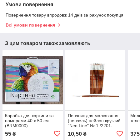
Умови повернення
Повернення товару впродовж 14 днів за рахунок покупця
Всі умови повернення
З цим товаром також замовляють
Коробка для картини за
Пензлик для малювання
Моль
номерами 40 х 50 см
(пензель) нейлон круглий
теле
(BRM0000)
"Neo Line" № 1 /2201-
CHNR/ (25/250/5000)
55
10,50
375
₴
₴