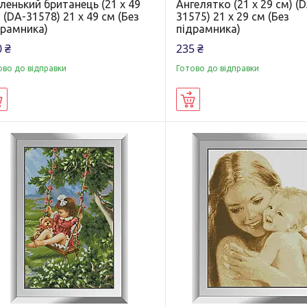
ленький британець (21 х 49
Ангелятко (21 х 29 см) (
 (DA-31578) 21 х 49 см (Без
31575) 21 х 29 см (Без
драмника)
підрамника)
 ₴
235 ₴
ово до відправки
Готово до відправки
Купити
Купити