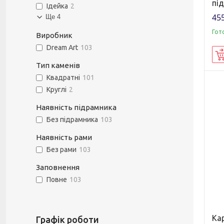
пі
Ідейка
2
455
Ще 4
Гот
Виробник
Dream Art
103
Тип каменів
Квадратні
101
Круглі
2
Наявність підрамника
Без підрамника
103
Наявність рами
Без рами
103
Заповнення
Повне
103
Ка
Графік роботи