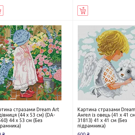
Купити
Купити
ртина стразами Dream Art
Картина стразами Dream
івниця (44 х 53 см) (DA-
Ангел із овець (41 х 41 с
60) 44 х 53 см (Без
31813) 41 х 41 см (Без
драмника)
підрамника)
 ₴
600 ₴