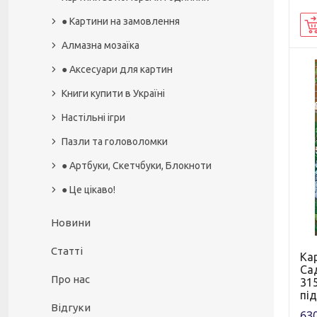
● Картини на замовлення
Алмазна мозаїка
● Аксесуари для картин
Книги купити в Україні
Настільні ігри
Пазли та головоломки
● Артбуки, Скетчбуки, Блокноти
● Це цікаво!
Новини
Статті
Ка
Сад
Про нас
315
пі
Відгуки
630