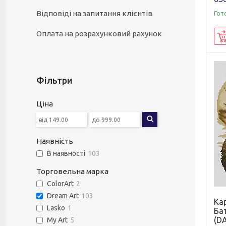
Відповіді на запитання клієнтів
Гот
Оплата на розрахунковий рахунок
Фільтри
Ціна
Наявність
В наявності
103
Торговельна марка
ColorArt
2
Dream Art
103
Ка
Lasko
1
Бат
(DA
My Art
5