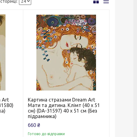
 Art
Картина стразами Dream Art
31580)
Мати та дитина. Клімт (40 х 51
ка)
см) (DA-31597) 40 х 51 см (Без
підрамника)
660 ₴
Готово до відправки