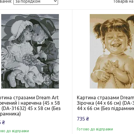
ртина стразами Dream Art
Картина стразами Dream
ечений і наречена (45 х 58
Зірочка (44 х 66 см) (DA-
 (DA-31632) 45 х 58 см (Без
44 х 66 см (Без підрамни
драмника)
735 ₴
 ₴
Готово до відправки
ово до відправки