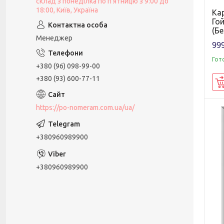
склад з понеділка по п'ятницю з 9:00 до
18:00, Київ, Україна
Ка
Гой
(Бе
Менеджер
999
Гот
+380 (96) 098-99-00
+380 (93) 600-77-11
https://po-nomeram.com.ua/ua/
+380960989900
+380960989900