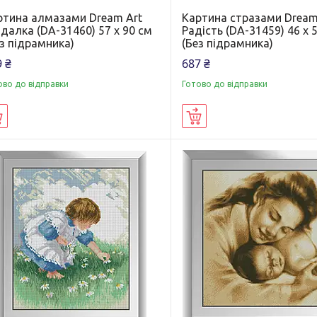
ртина алмазами Dream Art
Картина стразами Dream
далка (DA-31460) 57 x 90 см
Радість (DA-31459) 46 x 
з підрамника)
(Без підрамника)
 ₴
687 ₴
ово до відправки
Готово до відправки
Купити
Купити