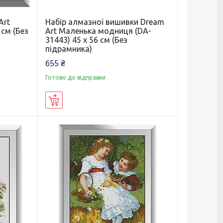
Art
Набір алмазної вишивки Dream
 см (Без
Art Маленька модниця (DA-
31443) 45 x 56 см (Без
підрамника)
655 ₴
Готово до відправки
Купити