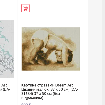
Купити
 Art
Картина стразами Dream Art
м) (DA-
Цікавий малюк (37 х 50 см) (DA-
31634) 37 х 50 см (Без
підрамника)
600 ₴