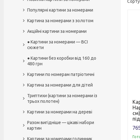
Популярні картини за номерами
Картина за номерами з золотом
Акційні картини за номерами
● Картини за номерами — ВСІ
сюжети
● Картини без коробки від 160 до
480 грн
Картини по номерам патріотичні
Картина за номерами для дітей
Триптихи (картини за номерами із
трьох полотен)
Ка
Нар
Картини за номерами на дереві
см)
пі
Разом вигідніше — цікаві набори
765
картин
Гот
Картини за номерами годинник