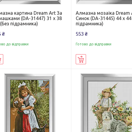
мазна картина Dream Art За
Алмазна мозаїка Dream 
машками (DA-31447) 31 x 38
Синок (DA-31445) 44 x 44
(Без підрамника)
підрамника)
 ₴
553 ₴
ово до відправки
Готово до відправки
Купити
Купити