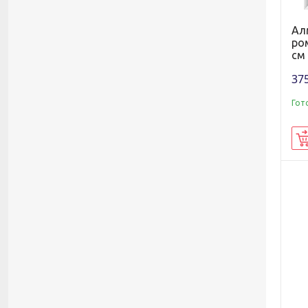
Ал
ро
см 
375
Гот