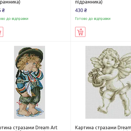
драмника)
підрамника)
 ₴
430 ₴
ово до відправки
Готово до відправки
Купити
Купити
ртина стразами Dream Art
Картина стразами Dream