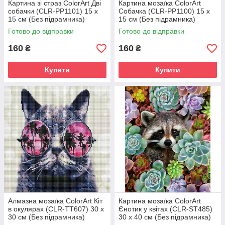
Картина зі страз ColorArt Дві
Картина мозаїка ColorArt
собачки (CLR-PP1101) 15 х
Собачка (CLR-PP1100) 15 х
15 см (Без підрамника)
15 см (Без підрамника)
Готово до відправки
Готово до відправки
160
160
₴
₴
Купити
Купити
Алмазна мозаїка ColorArt Кіт
Картина мозаїка ColorArt
в окулярах (CLR-TT607) 30 х
Єнотик у квітах (CLR-ST485)
30 см (Без підрамника)
30 х 40 см (Без підрамника)