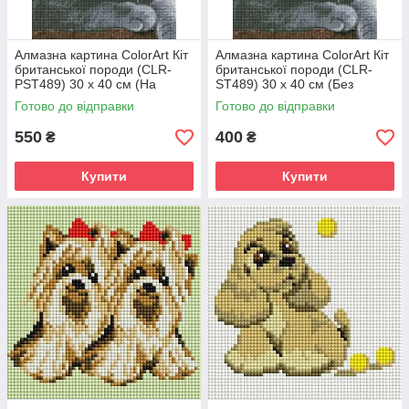
Алмазна картина ColorArt Кіт
Алмазна картина ColorArt Кіт
британської породи (CLR-
британської породи (CLR-
PST489) 30 х 40 см (На
ST489) 30 х 40 см (Без
підрамнику)
підрамника)
Готово до відправки
Готово до відправки
550
400
₴
₴
Купити
Купити