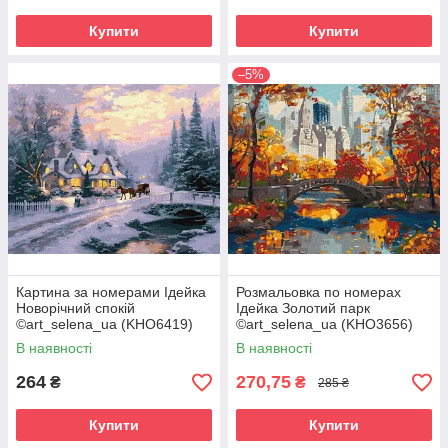
Купити
Купити
–5%
Картина за номерами Ідейка
Розмальовка по номерах
Новорічний спокій
Ідейка Золотий парк
©art_selena_ua (KHO6419)
©art_selena_ua (KHO3656)
40 х 50 см
40 х 50 см
В наявності
В наявності
264
270,75
₴
₴
285 ₴
Купити
Купити