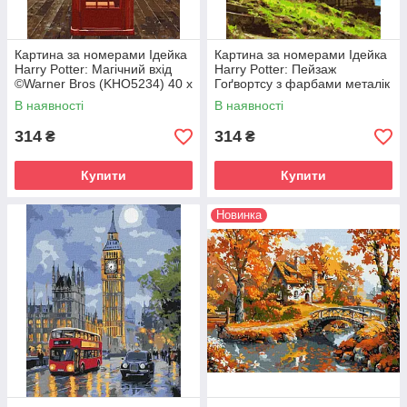
Картина за номерами Ідейка
Картина за номерами Ідейка
Harry Potter: Магічний вхід
Harry Potter: Пейзаж
©Warner Bros (KHO5234) 40 х
Гоґвортсу з фарбами металік
50 см
©Warner Bros (KHO5232) 40 х
В наявності
В наявності
50 см
314
314
₴
₴
Купити
Купити
Новинка