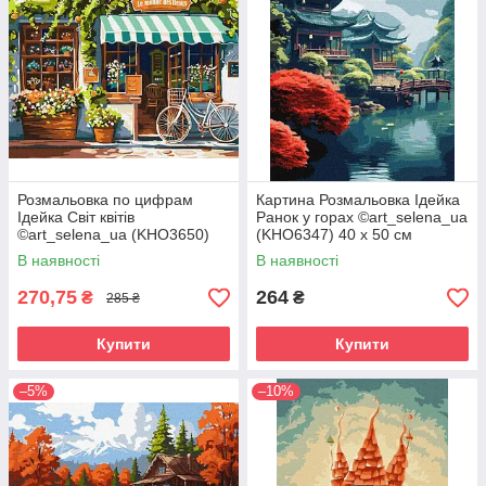
Розмальовка по цифрам
Картина Розмальовка Ідейка
Ідейка Світ квітів
Ранок у горах ©art_selena_ua
©art_selena_ua (KHO3650)
(KHO6347) 40 х 50 см
40 х 50 см
В наявності
В наявності
270,75
264
₴
₴
285 ₴
Купити
Купити
–5%
–10%