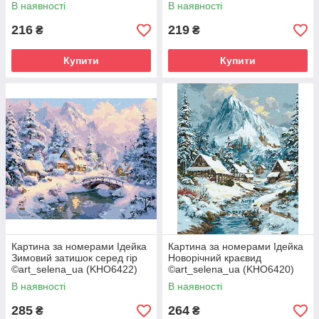
30 х 40 см
В наявності
В наявності
216
219
₴
₴
Купити
Купити
Картина за номерами Ідейка
Картина за номерами Ідейка
Зимовий затишок серед гір
Новорічний краєвид
©art_selena_ua (KHO6422)
©art_selena_ua (KHO6420)
40 х 50 см
40 х 50 см
В наявності
В наявності
285
264
₴
₴