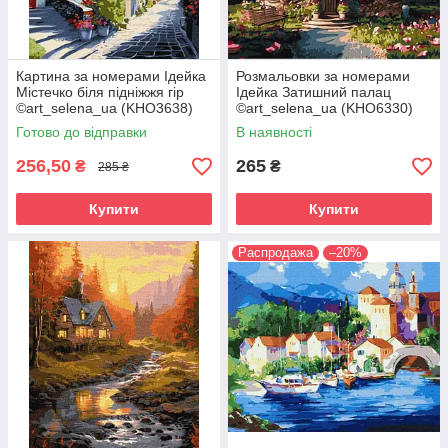
Картина за номерами Ідейка
Розмальовки за номерами
Містечко біля підніжжя гір
Ідейка Затишний палац
©art_selena_ua (KHO3638)
©art_selena_ua (KHO6330)
40 х 50 см
40 х 40 см
Готово до відправки
В наявності
256,50
265
₴
₴
285 ₴
Купити
Купити
Распродажа
–20%