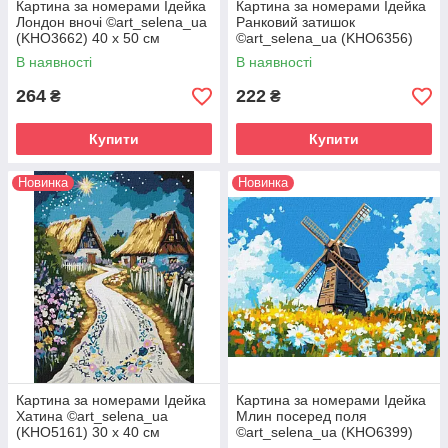
Картина за номерами Ідейка
Картина за номерами Ідейка
Лондон вночі ©art_selena_ua
Ранковий затишок
(KHO3662) 40 х 50 см
©art_selena_ua (KHO6356)
30 х 40 см
В наявності
В наявності
264
222
₴
₴
Купити
Купити
Новинка
Новинка
Картина за номерами Ідейка
Картина за номерами Ідейка
Хатина ©art_selena_ua
Млин посеред поля
(KHO5161) 30 х 40 см
©art_selena_ua (KHO6399)