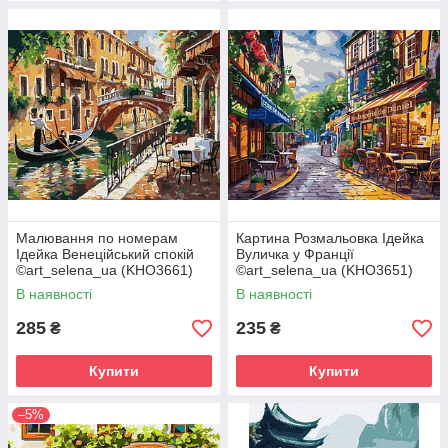
Малювання по номерам
Картина Розмальовка Ідейка
Ідейка Венеційський спокій
Вуличка у Франції
©art_selena_ua (KHO3661)
©art_selena_ua (KHO3651)
40 х 50 см
40 х 50 см
В наявності
В наявності
285
235
₴
₴
Купити
Купити
–5%