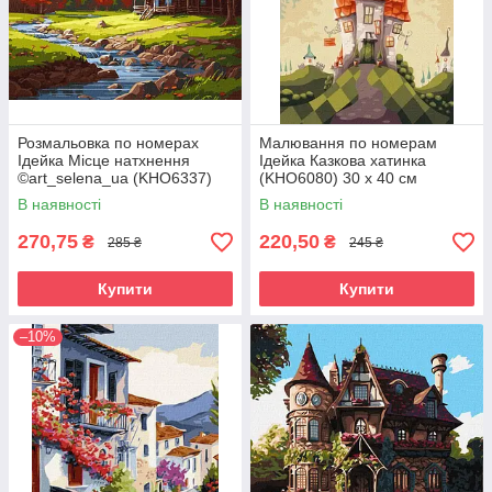
Розмальовка по номерах
Малювання по номерам
Ідейка Місце натхнення
Ідейка Казкова хатинка
©art_selena_ua (KHO6337)
(KHO6080) 30 х 40 см
40 х 50 см
В наявності
В наявності
270,75
220,50
₴
₴
285 ₴
245 ₴
Купити
Купити
–10%