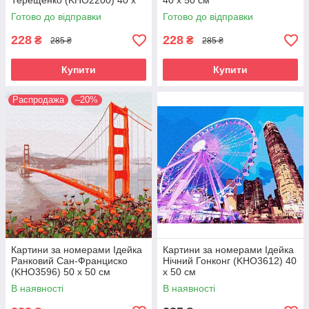
Терещенко (KHO2200) 40 х
40 х 50 см
50 см
Готово до відправки
Готово до відправки
228
228
₴
₴
285 ₴
285 ₴
Купити
Купити
Распродажа
–20%
Картини за номерами Ідейка
Картини за номерами Ідейка
Ранковий Сан-Франциско
Нічний Гонконг (KHO3612) 40
(KHO3596) 50 х 50 см
х 50 см
В наявності
В наявності