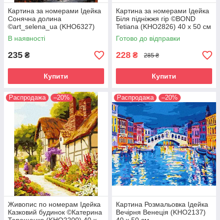
Картина за номерами Ідейка
Картина за номерами Ідейка
Сонячна долина
Біля підніжжя гір ©BOND
©art_selena_ua (KHO6327)
Tetiana (KHO2826) 40 х 50 см
40 х 50 см
В наявності
Готово до відправки
235
228
₴
₴
285 ₴
Купити
Купити
Распродажа
–20%
Распродажа
–20%
Живопис по номерам Ідейка
Картина Розмальовка Ідейка
Казковий будинок ©Катерина
Вечірня Венеція (KHO2137)