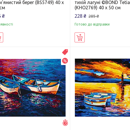
'янистий берег (BS5749) 40 х
тихій лагуні ©BOND Teti
 см
(KHO2769) 40 х 50 см
 ₴
228 ₴
285 ₴
аявності
Готово до відправки
Купити
Купити
Распродажа
–20%
Залишилось 6 днів