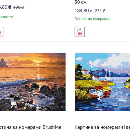
50 см
,80 ₴
196 ₴
184,80 ₴
231 ₴
аявності
Готово до відправки
Купити
Купити
ртина за номерами BrushMe
Картина за номерами Ід