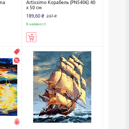
ana
Artissimo Корабель (PN5406) 40
х 50 см
189,60 ₴
237 ₴
В наявності
Купити
Распродажа
–20%
Залишилось 6 днів