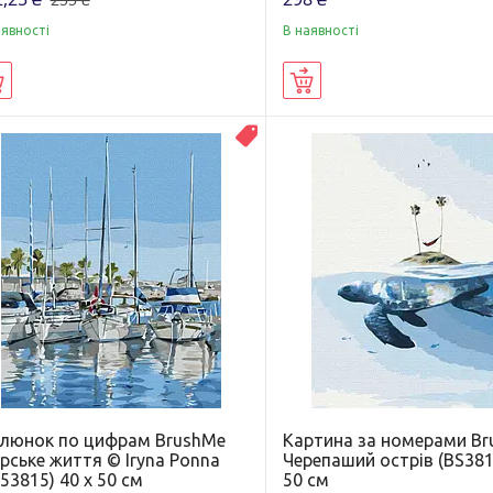
аявності
В наявності
Купити
Купити
Распродажа
люнок по цифрам BrushMe
Картина за номерами B
рське життя © Iryna Ponna
Черепаший острів (BS381
53815) 40 х 50 см
50 см