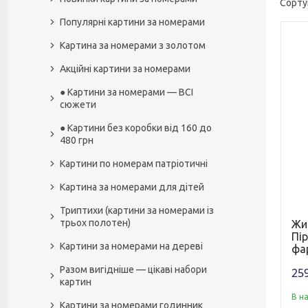
Популярні картини за номерами
Картина за номерами з золотом
Акційні картини за номерами
● Картини за номерами — ВСІ
сюжети
● Картини без коробки від 160 до
480 грн
Картини по номерам патріотичні
Картина за номерами для дітей
Триптихи (картини за номерами із
трьох полотен)
Жи
Пір
Картини за номерами на дереві
фар
Разом вигідніше — цікаві набори
259
картин
В н
Картини за номерами годинник