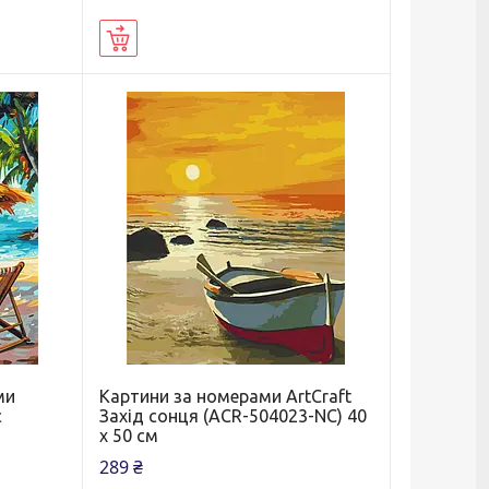
Купити
ми
Картини за номерами ArtCraft
с
Захід сонця (ACR-504023-NC) 40
х 50 см
289 ₴