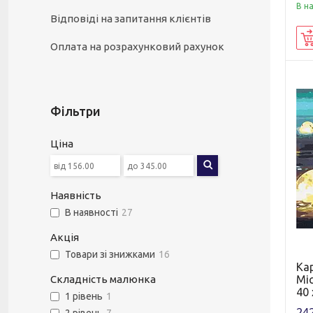
В н
Відповіді на запитання клієнтів
Оплата на розрахунковий рахунок
Фільтри
Ціна
Наявність
В наявності
27
Акція
Товари зі знижками
16
Ка
Мі
Складність малюнка
40 
1 рівень
1
242