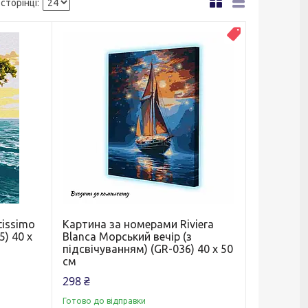
Новинка
tissimo
Картина за номерами Riviera
) 40 х
Blanca Морський вечір (з
підсвічуванням) (GR-036) 40 х 50
см
298 ₴
Готово до відправки