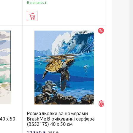
В наявності
Купити
–10%
Залишилось 6 д
Розмальовки за номерами
40 х 50
BrushMe В очікуванні серфера
(BS52175) 40 х 50 см
229,50 ₴
255 ₴