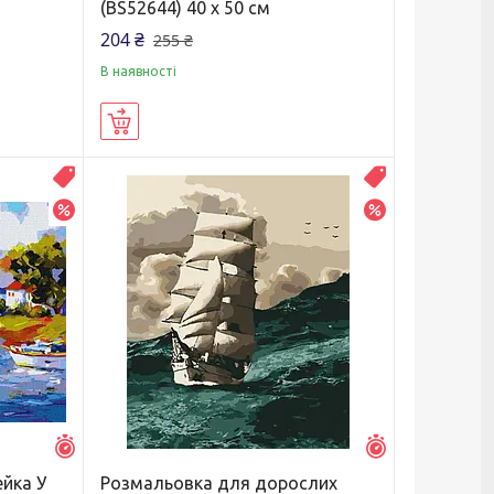
(BS52644) 40 х 50 см
204 ₴
255 ₴
В наявності
Купити
Распродажа
Распродажа
–20%
–20%
Залишилось 6 днів
Залишилось 6 д
ейка У
Розмальовка для дорослих