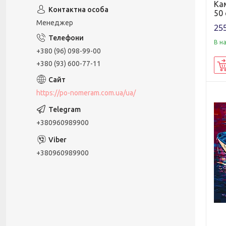
Кам
50
Менеджер
255
В н
+380 (96) 098-99-00
+380 (93) 600-77-11
https://po-nomeram.com.ua/ua/
+380960989900
+380960989900