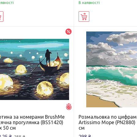
аявності
В наявності
Купити
Купити
–5%
Залишилось 6 днів
ртина за номерами BrushMe
Розмальовка по цифрам
сячна прогулянка (BS51420)
Artissimo Море (PN2880) 
х 50 см
см
,25 ₴
298 ₴
255 ₴