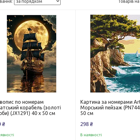
вопис по номерам
Картина за номерами Ar
атський корабель (золоті
Морський пейзаж (PN7445
би) (JX1291) 40 х 50 см
50 см
 ₴
298 ₴
аявності
В наявності