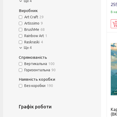
Ще 4
255
Виробник
В н
Art Craft
29
Artissimo
9
BrushMe
68
Rainbow Art
1
Raskraski
4
Ще 4
Спрямованість
Вертикальна
100
Горизонтальна
90
Наявність коробки
Без коробки
190
Графік роботи
Ка
(BK