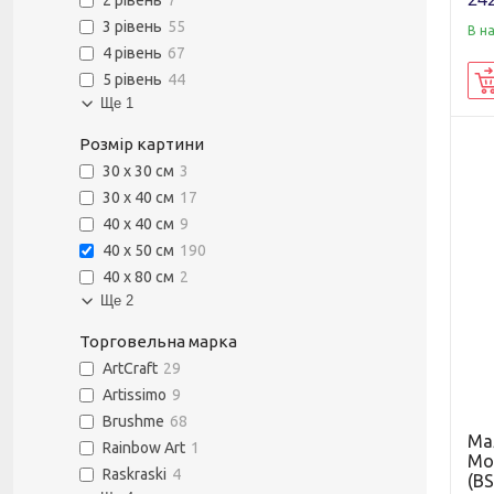
2 рівень
7
3 рівень
55
В н
4 рівень
67
5 рівень
44
Ще 1
Розмір картини
30 х 30 см
3
30 х 40 см
17
40 х 40 см
9
40 х 50 см
190
40 х 80 см
2
Ще 2
Торговельна марка
ArtCraft
29
Artissimo
9
Brushme
68
Ма
Rainbow Art
1
Мо
Raskraski
4
(BS