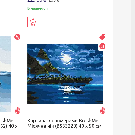
В наявності
Купити
–20%
Распродажа
–20%
Залишилось 6 днів
Залишилось 6 д
rushMe
Картина за номерами BrushMe
62) 40 х
Місячна ніч (BS33220) 40 х 50 см