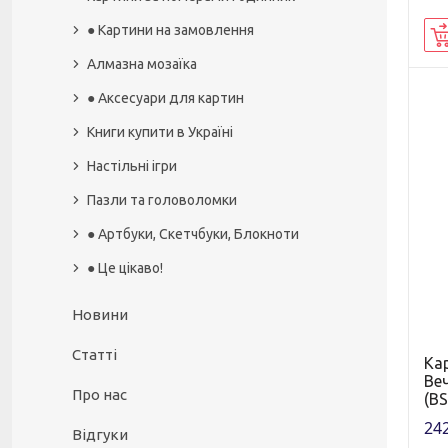
● Картини на замовлення
Алмазна мозаїка
● Аксесуари для картин
Книги купити в Україні
Настільні ігри
Пазли та головоломки
● Артбуки, Скетчбуки, Блокноти
● Це цікаво!
Новини
Статті
Ка
Веч
Про нас
(BS
242
Відгуки