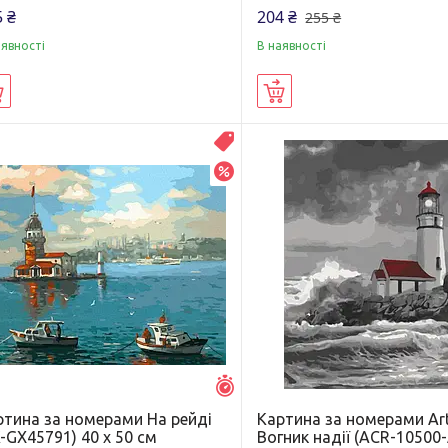
 ₴
204 ₴
255 ₴
аявності
В наявності
Купити
Купити
Распродажа
–20%
Залишилось 6 днів
ртина за номерами На рейді
Картина за номерами Art
-GX45791) 40 х 50 см
Вогник надії (ACR-10500-