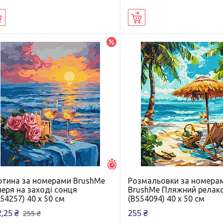
Купити
Купити
–5%
Залишилось 6 днів
ртина за номерами BrushMe
Розмальовки за номера
еря на заході сонця
BrushMe Пляжний релак
54257) 40 х 50 см
(BS54094) 40 х 50 см
,25 ₴
255 ₴
255 ₴