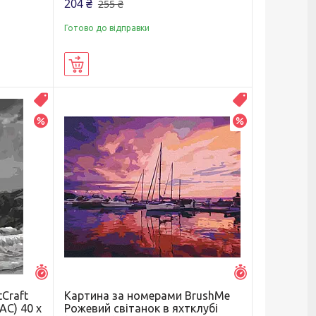
204 ₴
255 ₴
Готово до відправки
Купити
Распродажа
Распродажа
–20%
–20%
Залишилось 6 днів
Залишилось 6 д
Craft
Картина за номерами BrushMe
AC) 40 х
Рожевий світанок в яхтклубі