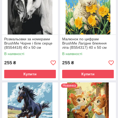
Розмальовки за номерами
Малюнок по цифрам
BrushMe Чорне і біле серце
BrushMe Лагідне блеяння
(BS54418) 40 х 50 см
літа (BS54317) 40 х 50 см
В наявності
В наявності
255
255
₴
₴
Купити
Купити
Новинка