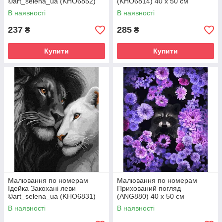
©art_selena_ua (KHO6852)
(KHO6814) 40 х 50 см
40 х 50 см
В наявності
В наявності
237
285
₴
₴
Купити
Купити
Малювання по номерам
Малювання по номерам
Ідейка Закохані леви
Прихований погляд
©art_selena_ua (KHO6831)
(ANG880) 40 х 50 см
40 х 50 см
В наявності
В наявності