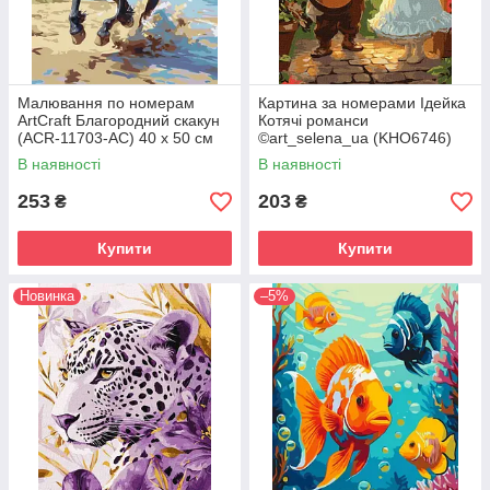
Малювання по номерам
Картина за номерами Ідейка
ArtCraft Благородний скакун
Котячі романси
(ACR-11703-AC) 40 х 50 см
©art_selena_ua (KHO6746)
30 х 40 см
В наявності
В наявності
253
203
₴
₴
Купити
Купити
Новинка
–5%