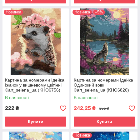
Новинка
Новинка
–5%
Картина за номерами Ідейка
Картина за номерами Ідейка
Їжачок у вишневому цвітінні
Одинокий вовк
©art_selena_ua (KHO6756)
©art_selena_ua (KHO6820)
30 х 40 см
30 х 40 см
В наявності
В наявності
222
242,25
₴
₴
255 ₴
Купити
Купити
Новинка