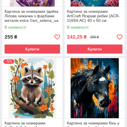
Картина за номерами Ідейка
Картина за номерами
Лілова хижачка з фарбами
ArtCraft Яскраві рибки (ACR-
металік extra ©art_selena_ua
11694-AC) 40 х 50 см
(KHO6728) 30 х 40 см
В наявності
В наявності
255
242,25
₴
₴
255 ₴
Купити
Купити
–5%
Картина за номерами
Картина за номерами Кінь у