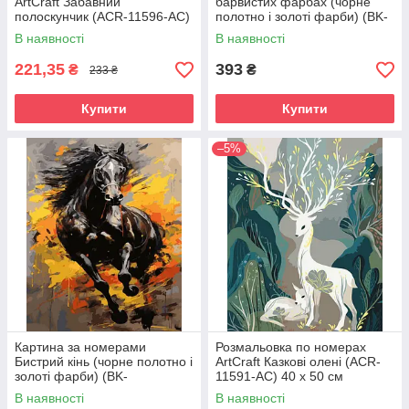
ArtCraft Забавний
барвистих фарбах (чорне
полоскунчик (ACR-11596-AC)
полотно і золоті фарби) (BK-
40 х 50 см
JXBKG006) 40 х 50 см
В наявності
В наявності
221,35
393
₴
₴
233 ₴
Купити
Купити
–5%
Картина за номерами
Розмальовка по номерах
Бистрий кінь (чорне полотно і
ArtCraft Казкові олені (ACR-
золоті фарби) (BK-
11591-AC) 40 х 50 см
JXBKG005) 40 х 50 см
В наявності
В наявності