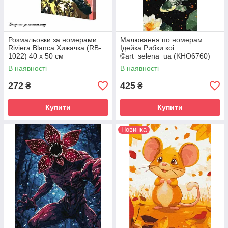
Розмальовки за номерами
Малювання по номерам
Riviera Blanca Хижачка (RB-
Ідейка Рибки коі
1022) 40 х 50 см
©art_selena_ua (KHO6760)
40 х 80 см
В наявності
В наявності
272
425
₴
₴
Купити
Купити
Новинка