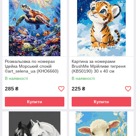
Розмальовка по номерах
Картина за номерами
Ідейка Морський спокій
BrushMe Мрійливе тигреня
©art_selena_ua (KHO6660)
(KBS0190) 30 х 40 см
40 х 50 см
В наявності
В наявності
285
225
₴
₴
Купити
Купити