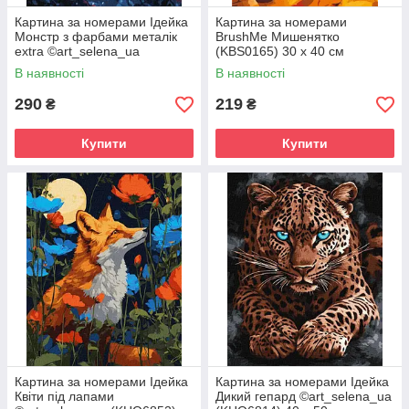
Картина за номерами Ідейка
Картина за номерами
Монстр з фарбами металік
BrushMe Мишенятко
extra ©art_selena_ua
(KBS0165) 30 х 40 см
(KHO5223) 40 х 50 см
В наявності
В наявності
290
219
₴
₴
Купити
Купити
Картина за номерами Ідейка
Картина за номерами Ідейка
Квіти під лапами
Дикий гепард ©art_selena_ua