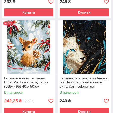
233
245
₴
₴
Купити
Купити
–5%
Розмальовка по номерах
Картина за номерами Ідейка
BrushMe Казка серед ялин
Інь Ян з фарбами металік
(BS54495) 40 х 50 см
extra ©art_selena_ua
(KHO6729) 40 х 50 см
В наявності
В наявності
242,25
240
₴
₴
255 ₴
Купити
Купити