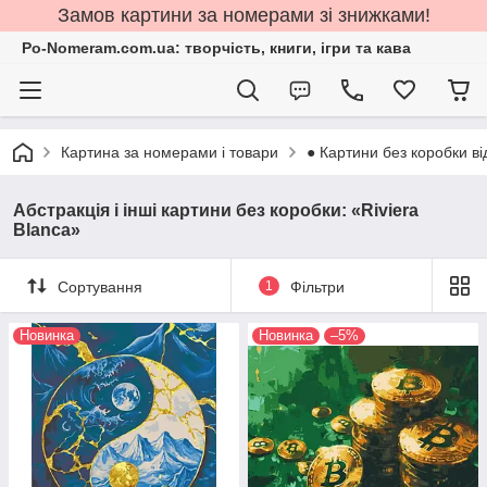
Замов картини за номерами зі знижками!
Po-Nomeram.com.ua: творчість, книги, ігри та кава
Картина за номерами і товари
● Картини без коробки ві
Абстракція і інші картини без коробки: «Riviera
Blanca»
Сортування
1
Фільтри
Новинка
Новинка
–5%