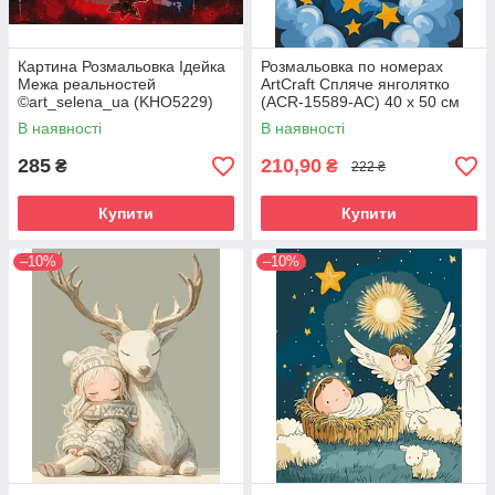
Картина Розмальовка Ідейка
Розмальовка по номерах
Межа реальностей
ArtCraft Спляче янголятко
©art_selena_ua (KHO5229)
(ACR-15589-AC) 40 х 50 см
40 х 50 см
В наявності
В наявності
285
210,90
₴
₴
222 ₴
Купити
Купити
–10%
–10%