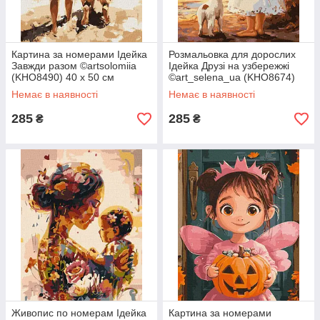
Картина за номерами Ідейка
Розмальовка для дорослих
Завжди разом ©artsolomiia
Ідейка Друзі на узбережжі
(KHO8490) 40 х 50 см
©art_selena_ua (KHO8674)
40 х 50 см
Немає в наявності
Немає в наявності
285
285
₴
₴
Живопис по номерам Ідейка
Картина за номерами