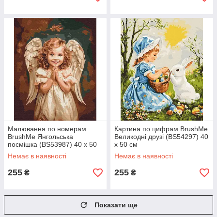
Малювання по номерам
Картина по цифрам BrushMe
BrushMe Янгольська
Великодні друзі (BS54297) 40
посмішка (BS53987) 40 х 50
х 50 см
см
Немає в наявності
Немає в наявності
255
255
₴
₴
Показати ще