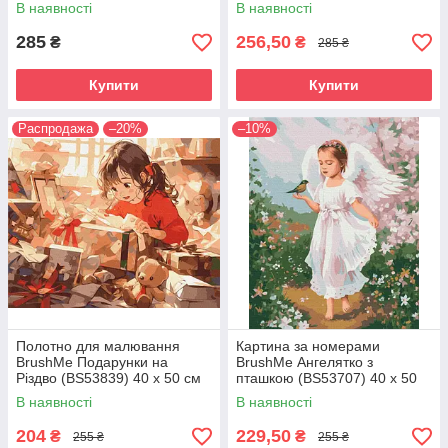
40 х 50 см
40 х 50 см
В наявності
В наявності
285
256,50
₴
₴
285 ₴
Купити
Купити
Распродажа
–20%
–10%
Полотно для малювання
Картина за номерами
BrushMe Подарунки на
BrushMe Ангелятко з
Різдво (BS53839) 40 х 50 см
пташкою (BS53707) 40 х 50
см
В наявності
В наявності
204
229,50
₴
₴
255 ₴
255 ₴