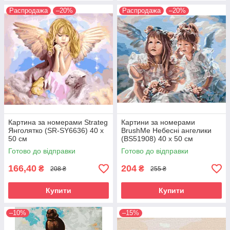
Распродажа
–20%
Распродажа
–20%
Картина за номерами Strateg
Картини за номерами
Янголятко (SR-SY6636) 40 х
BrushMe Небесні ангелики
50 см
(BS51908) 40 х 50 см
Готово до відправки
Готово до відправки
166,40
204
₴
₴
208 ₴
255 ₴
Купити
Купити
–10%
–15%