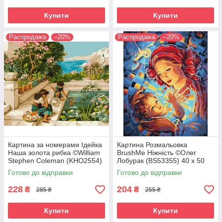
Купити
Купити
Распродажа
–20%
Распродажа
–20%
Картина за номерами Ідейка
Картина Розмальовка
Наша золота рибка ©William
BrushMe Ніжність ©Олег
Stephen Coleman (KHO2554)
Лобурак (BS53355) 40 х 50
40 х 50 см
см
Готово до відправки
Готово до відправки
228
204
₴
₴
285 ₴
255 ₴
Купити
Купити