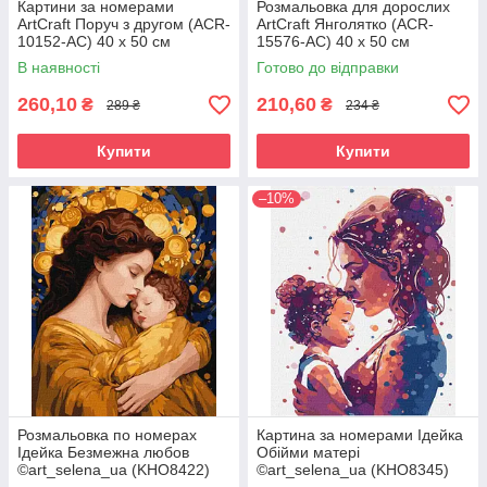
Картини за номерами
Розмальовка для дорослих
ArtCraft Поруч з другом (ACR-
ArtCraft Янголятко (ACR-
10152-AC) 40 х 50 см
15576-AC) 40 х 50 см
В наявності
Готово до відправки
260,10
210,60
₴
₴
289 ₴
234 ₴
Купити
Купити
–10%
Розмальовка по номерах
Картина за номерами Ідейка
Ідейка Безмежна любов
Обійми матері
©art_selena_ua (KHO8422)
©art_selena_ua (KHO8345)