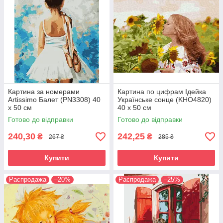
Картина за номерами
Картина по цифрам Ідейка
Artissimo Балет (PN3308) 40
Українське сонце (KHO4820)
х 50 см
40 х 50 см
Готово до відправки
Готово до відправки
240,30
242,25
₴
₴
267 ₴
285 ₴
Купити
Купити
Распродажа
–20%
Распродажа
–25%