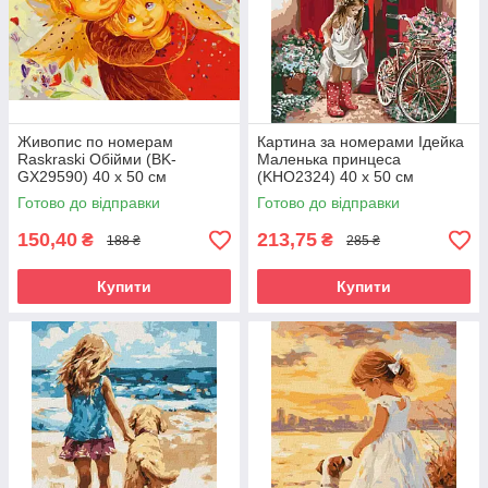
Живопис по номерам
Картина за номерами Ідейка
Raskraski Обійми (BK-
Маленька принцеса
GX29590) 40 х 50 см
(KHO2324) 40 х 50 см
Готово до відправки
Готово до відправки
150,40
213,75
₴
₴
188 ₴
285 ₴
Купити
Купити