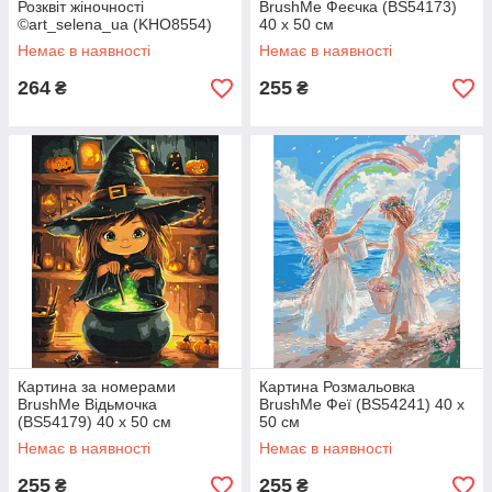
Розквіт жіночності
BrushMe Феєчка (BS54173)
©art_selena_ua (KHO8554)
40 х 50 см
40 х 50 см
Немає в наявності
Немає в наявності
264
255
₴
₴
Картина за номерами
Картина Розмальовка
BrushMe Відьмочка
BrushMe Феї (BS54241) 40 х
(BS54179) 40 х 50 см
50 см
Немає в наявності
Немає в наявності
255
255
₴
₴