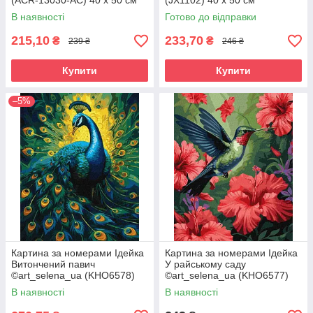
(ACR-13030-AC) 40 х 50 см
(JX1102) 40 х 50 см
В наявності
Готово до відправки
215,10
233,70
₴
₴
239 ₴
246 ₴
Купити
Купити
–5%
Картина за номерами Ідейка
Картина за номерами Ідейка
Витончений павич
У райському саду
©art_selena_ua (KHO6578)
©art_selena_ua (KHO6577)
40 х 50 см
40 х 50 см
В наявності
В наявності