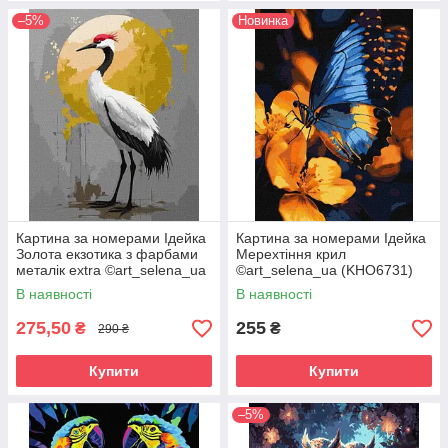
–5%
Новинка
Картина за номерами Ідейка
Картина за номерами Ідейка
Золота екзотика з фарбами
Мерехтіння крил
металік extra ©art_selena_ua
©art_selena_ua (KHO6731)
(KHO6708) 40 х 50 см
30 х 40 см
В наявності
В наявності
275,50
255
₴
₴
290 ₴
Купити
Купити
–5%