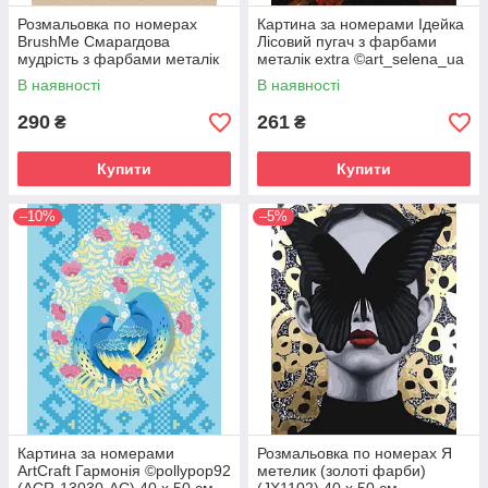
Розмальовка по номерах
Картина за номерами Ідейка
BrushMe Смарагдова
Лісовий пугач з фарбами
мудрість з фарбами металік
металік extra ©art_selena_ua
(BS54124) 40 х 50 см
(KHO6583) 40 х 50 см
В наявності
В наявності
290
261
₴
₴
Купити
Купити
–10%
–5%
Картина за номерами
Розмальовка по номерах Я
ArtCraft Гармонія ©pollypop92
метелик (золоті фарби)