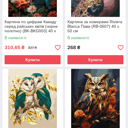
Картина по цифрам Какаду
Картина за номерами Riviera
серед райських квітів (чорне
Blanca Пава (RB-0607) 40 х
полотно) (BK-BKG003) 40 х
50 см
50 см
В наявності
В наявності
310,65
268
₴
₴
327 ₴
Купити
Купити