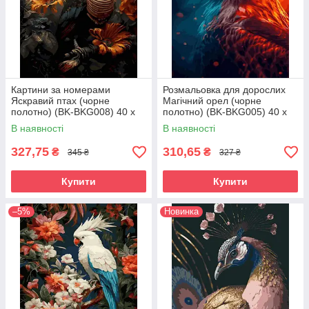
Картини за номерами
Розмальовка для дорослих
Яскравий птах (чорне
Магічний орел (чорне
полотно) (BK-BKG008) 40 х
полотно) (BK-BKG005) 40 х
50 см
50 см
В наявності
В наявності
327,75
310,65
₴
₴
345 ₴
327 ₴
Купити
Купити
–5%
Новинка