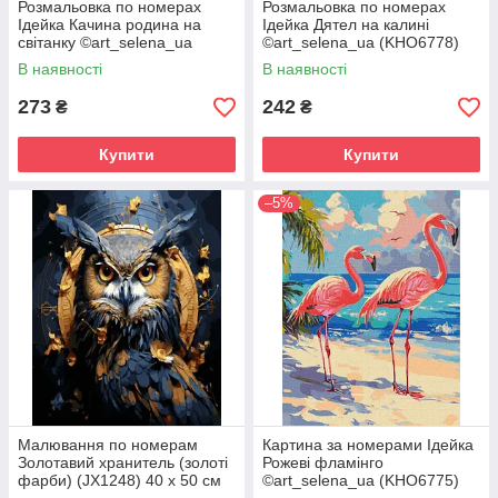
Розмальовка по номерах
Розмальовка по номерах
Ідейка Качина родина на
Ідейка Дятел на калині
світанку ©art_selena_ua
©art_selena_ua (KHO6778)
(KHO6939) 40 х 50 см
40 х 50 см
В наявності
В наявності
273
242
₴
₴
Купити
Купити
–5%
Малювання по номерам
Картина за номерами Ідейка
Золотавий хранитель (золоті
Рожеві фламінго
фарби) (JX1248) 40 х 50 см
©art_selena_ua (KHO6775)