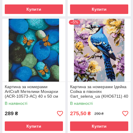
Купити
Купити
–5%
Картина за номерами
Картина за номерами Ідейка
ArtCraft Метелики Монархи
Сойка в півоніях
(ACR-10573-AC) 40 х 50 см
©art_selena_ua (KHO6711) 40
х 50 см
В наявності
В наявності
289
275,50
₴
₴
290 ₴
Купити
Купити