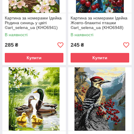
Картина за номерами Ідейка
Картина за номерами Ідейка
Родина синиць у цвіті
Жовто-блакитні пташки
©art_selena_ua (KHO6941)
©art_selena_ua (KHO6948)
40 х 50 см
30 х 40 см
В наявності
В наявності
285
245
₴
₴
Купити
Купити