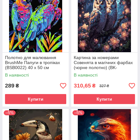
Полотно для малювання
Картина за номерами
BrushMe Папуги в тропіках
Совенята в магічних фарбах
(BSB0022) 40 х 50 см
(чорне полотно) (BK-
BKG020) 40 х 50 см
В наявності
В наявності
289
310,65
₴
₴
327 ₴
Купити
Купити
–5%
–5%