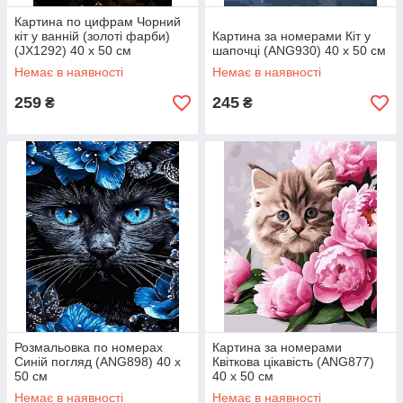
Картина по цифрам Чорний
кіт у ванній (золоті фарби)
Картина за номерами Кіт у
(JX1292) 40 х 50 см
шапочці (ANG930) 40 х 50 см
Немає в наявності
Немає в наявності
259
245
₴
₴
Розмальовка по номерах
Картина за номерами
Синій погляд (ANG898) 40 х
Квіткова цікавість (ANG877)
50 см
40 х 50 см
Немає в наявності
Немає в наявності