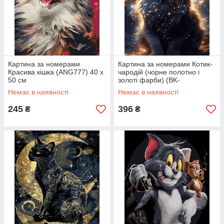
Картина за номерами
Картина за номерами Котик-
Красива кішка (ANG777) 40 х
чародій (чорне полотно і
50 см
золоті фарби) (BK-
JXBKG009) 40 х 50 см
Немає в наявності
Немає в наявності
245
396
₴
₴