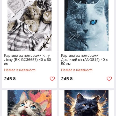
Картина за номерами Кіт у
Картина за номерами
ліжку (BK-GX36657) 40 х 50
Дволикий кіт (ANG814) 40 х
см
50 см
Немає в наявності
Немає в наявності
245
245
₴
₴