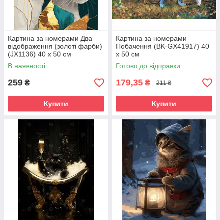
Картина за номерами Два
Картина за номерами
відображення (золоті фарби)
Побачення (BK-GX41917) 40
(JX1136) 40 х 50 см
х 50 см
В наявності
Готово до відправки
259
179,35
₴
₴
211 ₴
Купити
Купити