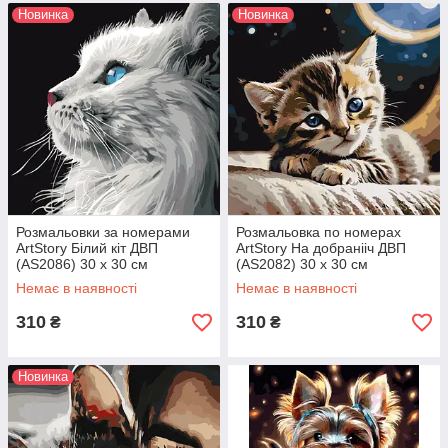
Новинка
Новинка
Розмальовки за номерами
Розмальовка по номерах
ArtStory Білий кіт ДВП
ArtStory На добранііч ДВП
(AS2086) 30 х 30 см
(AS2082) 30 х 30 см
Немає в наявності
Немає в наявності
310
310
₴
₴
Новинка