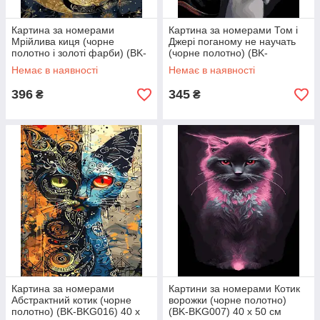
Картина за номерами
Картина за номерами Том і
Мрійлива киця (чорне
Джері поганому не научать
полотно і золоті фарби) (BK-
(чорне полотно) (BK-
JXBKG002) 40 х 50 см
BKG017) 40 х 50 см
Немає в наявності
Немає в наявності
396
345
₴
₴
Картина за номерами
Картини за номерами Котик
Абстрактний котик (чорне
ворожки (чорне полотно)
полотно) (BK-BKG016) 40 х
(BK-BKG007) 40 х 50 см