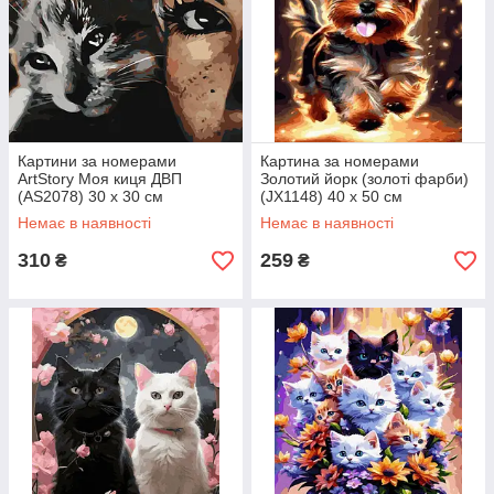
Картини за номерами
Картина за номерами
ArtStory Моя киця ДВП
Золотий йорк (золоті фарби)
(AS2078) 30 х 30 см
(JX1148) 40 х 50 см
Немає в наявності
Немає в наявності
310
259
₴
₴