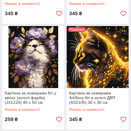
50 см
Немає в наявності
Немає в наявності
345
345
₴
₴
Новинка
Картина за номерами Кіт у
Картина за номерами
квітах (золоті фарби)
ArtStory Кіт в золоті ДВП
(JX1224) 40 х 50 см
(AS2105) 30 х 30 см
Немає в наявності
Немає в наявності
259
345
₴
₴