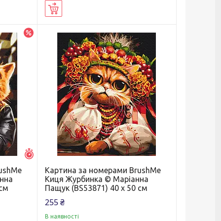
Купити
–10%
Залишилось 7 днів
rushMe
Картина за номерами BrushMe
анна
Киця Журбинка © Маріанна
 см
Пащук (BS53871) 40 х 50 см
255 ₴
В наявності