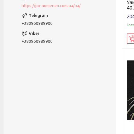
Ул
https://po-nomeram.com.ua/ua/
40 
204
+380960989900
Гот
+380960989900