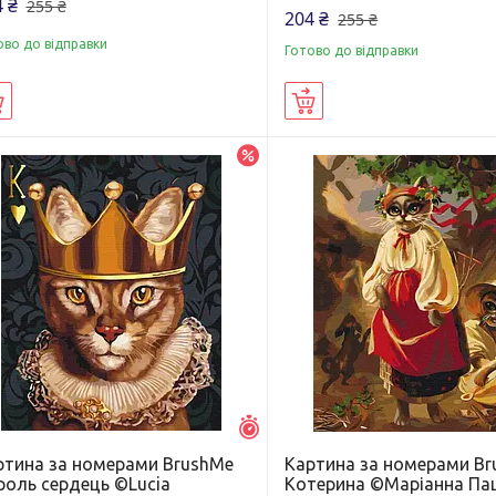
 ₴
255 ₴
204 ₴
255 ₴
ово до відправки
Готово до відправки
Купити
Купити
–20%
Залишилось 7 днів
ртина за номерами BrushMe
Картина за номерами B
роль сердець ©Lucia
Котерина ©Маріанна Па