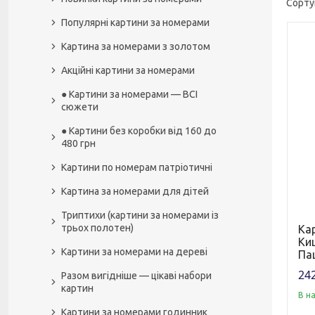
Популярні картини за номерами
Картина за номерами з золотом
Акційні картини за номерами
● Картини за номерами — ВСІ
сюжети
● Картини без коробки від 160 до
480 грн
Картини по номерам патріотичні
Картина за номерами для дітей
Триптихи (картини за номерами із
трьох полотен)
Ка
Ки
Картини за номерами на дереві
Пащ
242
Разом вигідніше — цікаві набори
картин
В н
Картини за номерами годинник