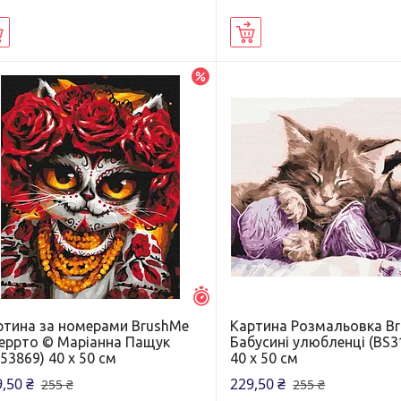
Купити
Купити
–10%
Залишилось 7 днів
ртина за номерами BrushMe
Картина Розмальовка B
еррто © Маріанна Пащук
Бабусині улюбленці (BS3
53869) 40 х 50 см
40 х 50 см
,50 ₴
229,50 ₴
255 ₴
255 ₴