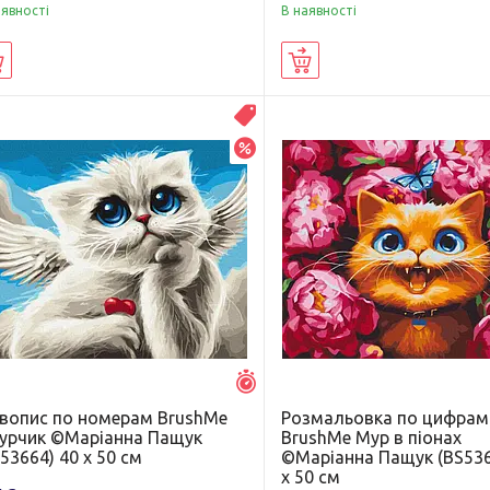
аявності
В наявності
Купити
Купити
Распродажа
–20%
Залишилось 7 днів
вопис по номерам BrushMe
Розмальовка по цифрам
урчик ©Маріанна Пащук
BrushMe Мур в піонах
53664) 40 х 50 см
©Маріанна Пащук (BS536
х 50 см