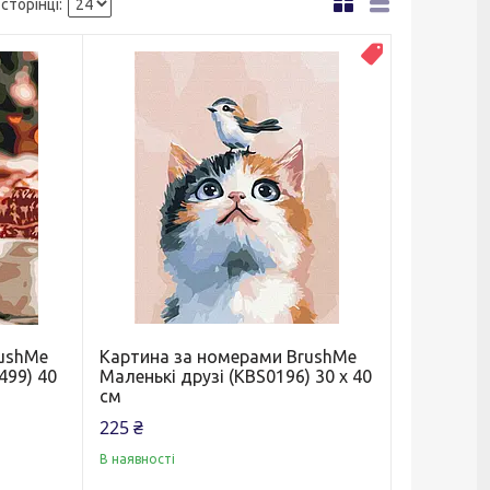
Новинка
rushMe
Картина за номерами BrushMe
499) 40
Маленькі друзі (KBS0196) 30 х 40
см
225 ₴
В наявності