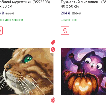
юблені муркотики (BS52508)
Пухнастий мисливець (B
х 50 см
40 х 50 см
 ₴
204 ₴
255 ₴
255 ₴
ово до відправки
В наявності
Купити
Купити
Распродажа
–20%
Залишилось 7 днів