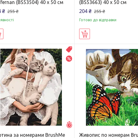
fernan (BS53504) 40 х 50 см
(BS53663) 40 х 50 см
 ₴
204 ₴
255 ₴
255 ₴
аявності
Готово до відправки
Купити
Купити
Распродажа
–20%
Залишилось 7 днів
ртина за номерами BrushMe
Живопис по номерам Br