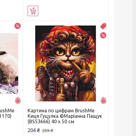
Купити
–10%
Распродажа
–20%
Залишилось 7 днів
Залишилось 7 д
rushMe
Картина по цифрам BrushMe
1170)
Киця Гуцулка ©Маріанна Пащук
(BS53666) 40 х 50 см
204 ₴
255 ₴