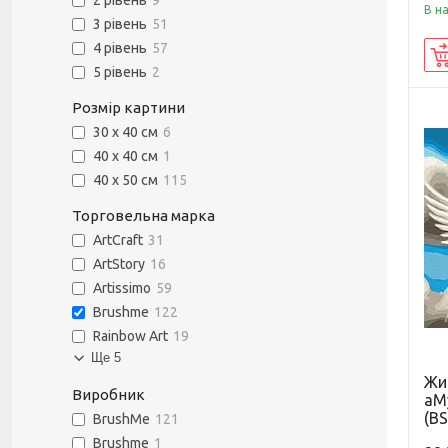
2 рівень
9
В н
3 рівень
51
4 рівень
57
5 рівень
2
Розмір картини
30 х 40 см
6
40 х 40 см
1
40 х 50 см
115
Торговельна марка
ArtCraft
31
ArtStory
16
Artissimo
59
Brushme
122
Rainbow Art
19
Ще 5
Жи
Виробник
аМ
(BS
BrushMe
121
Brushme
1