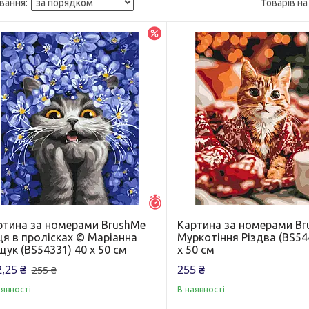
–5%
Залишилось 7 днів
ртина за номерами BrushMe
Картина за номерами B
ця в пролісках © Маріанна
Муркотіння Різдва (BS54
ук (BS54331) 40 х 50 см
х 50 см
,25 ₴
255 ₴
255 ₴
аявності
В наявності