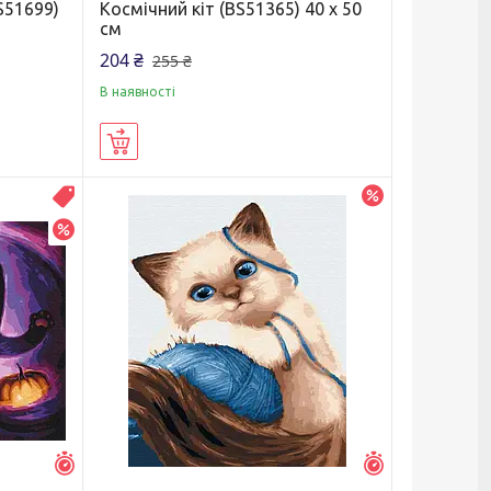
S51699)
Космічний кіт (BS51365) 40 х 50
см
204 ₴
255 ₴
В наявності
Купити
–25%
Распродажа
–25%
Залишилось 7 днів
Залишилось 7 д