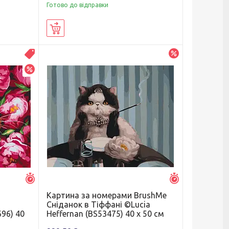
Готово до відправки
Купити
–10%
Распродажа
–20%
Залишилось 7 днів
Залишилось 7 д
Картина за номерами BrushMe
Сніданок в Тіффані ©Lucia
96) 40
Heffernan (BS53475) 40 х 50 см