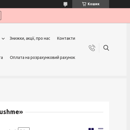
Кошик
Знижки, акції, про нас
Контакти
та
Оплата на розрахунковий рахунок
rushme»