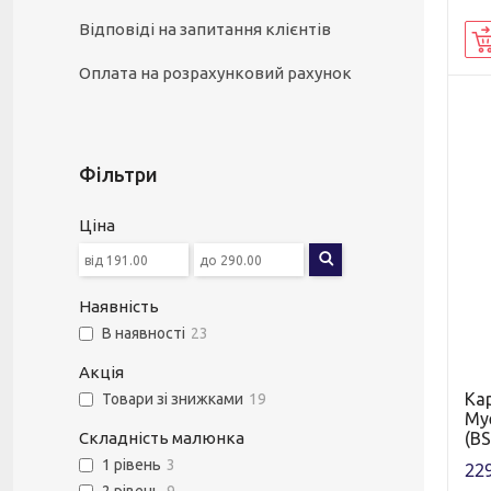
Відповіді на запитання клієнтів
Оплата на розрахунковий рахунок
Фільтри
Ціна
Наявність
В наявності
23
Акція
Ка
Товари зі знижками
19
Му
(BS
Складність малюнка
1 рівень
3
229