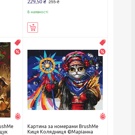
229,50 ₴
255 ₴
В наявності
Купити
Распродажа
Распродажа
–20%
–20%
Залишилось 7 днів
Залишилось 7 д
rushMe
Картина за номерами BrushMe
щук
Киця Колядниця ©Маріанна