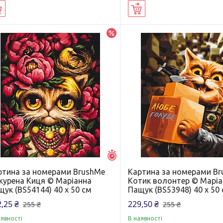
Купити
Купити
–5%
Залишилось 7 днів
ртина за номерами BrushMe
Картина за номерами B
журена Киця © Маріанна
Котик волонтер © Марі
ук (BS54144) 40 х 50 см
Пащук (BS53948) 40 х 50
,25 ₴
229,50 ₴
255 ₴
255 ₴
аявності
В наявності