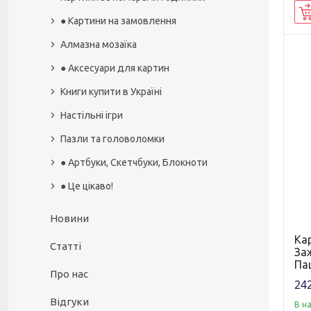
● Картини на замовлення
Алмазна мозаїка
● Аксесуари для картин
Книги купити в Україні
Настільні ігри
Пазли та головоломки
● Артбуки, Скетчбуки, Блокноти
● Це цікаво!
Новини
Ка
Статті
За
Пащ
Про нас
242
Відгуки
В н