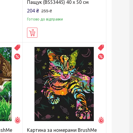
Пащук (BS53445) 40 х 50 см
204 ₴
255 ₴
Готово до відправки
Купити
Распродажа
Распродажа
–20%
–20%
Залишилось 7 днів
Залишилось 7 д
ushMe
Картина за номерами BrushMe