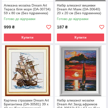
Алмазна мозаїка Dream Art
Набір алмазної вишивки
Тераса біля моря (DA-30734)
Dream Art Маяк (DA-30640)
59 х 80 см (Без підрамника)
20 х 20 см (Без підрамника)
Готово до відправки
Готово до відправки
999
187
₴
₴
Купити
Купити
Картина стразами Dream Art
Набір алмазної мозаїки
Бригантина (DA-30581) 39 х
Dream Art Захід афремов