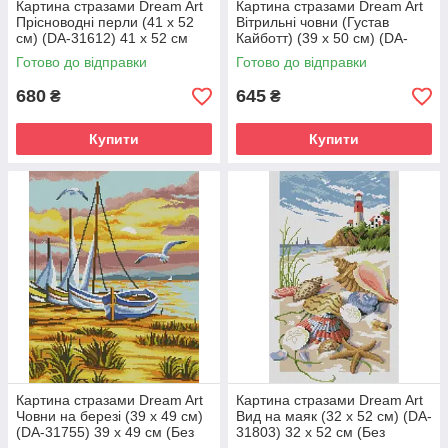
Картина стразами Dream Art
Картина стразами Dream Art
Прісноводні перли (41 х 52
Вітрильні човни (Густав
см) (DA-31612) 41 х 52 см
Кайботт) (39 х 50 см) (DA-
(Без підрамника)
31780) 39 х 50 см (Без
Готово до відправки
Готово до відправки
підрамника)
680
645
₴
₴
Купити
Купити
Картина стразами Dream Art
Картина стразами Dream Art
Човни на березі (39 х 49 см)
Вид на маяк (32 х 52 см) (DA-
(DA-31755) 39 х 49 см (Без
31803) 32 х 52 см (Без