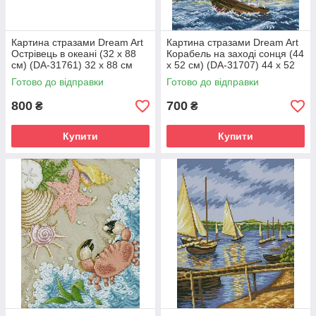
Картина стразами Dream Art
Картина стразами Dream Art
Острівець в океані (32 х 88
Корабель на заході сонця (44
см) (DA-31761) 32 х 88 см
х 52 см) (DA-31707) 44 х 52
(Без підрамника)
см (Без підрамника)
Готово до відправки
Готово до відправки
800
700
₴
₴
Купити
Купити