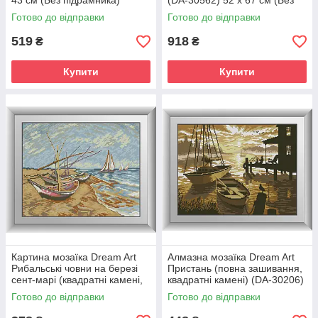
43 см (Без підрамника)
(DA-30562) 52 х 67 см (Без
підрамника)
Готово до відправки
Готово до відправки
519
918
₴
₴
Купити
Купити
Картина мозаїка Dream Art
Алмазна мозаїка Dream Art
Рибальські човни на березі
Пристань (повна зашивання,
сент-марі (квадратні камені,
квадратні камені) (DA-30206)
повна зашивання) (DA-
35 х 46 см (Без підрамника)
Готово до відправки
Готово до відправки
30515) 32 х 40 см (Без